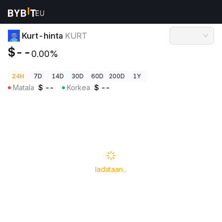
Kryptohinnat
Kurt-hinta KURT
Kurt-hinta
KURT
$--
0.00%
24H
7D
14D
30D
60D
200D
1Y
Matala
$
--
Korkea
$
--
ladataan...