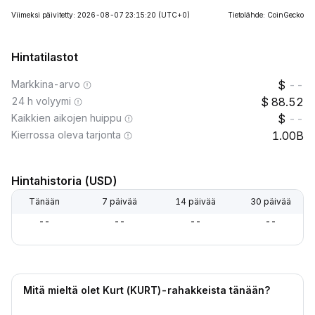
Viimeksi päivitetty: 2026-08-07 23:15:20
(UTC+0)
Tietolähde: CoinGecko
Hintatilastot
Markkina-arvo
--
24 h volyymi
88.52
Kaikkien aikojen huippu
--
Kierrossa oleva tarjonta
1.00B
Hintahistoria (USD)
Tänään
7 päivää
14 päivää
30 päivää
--
--
--
--
Mitä mieltä olet Kurt (KURT)-rahakkeista tänään?