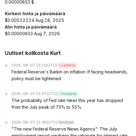
0.00000853 $.
Korkein hinta ja päivämäärä
$0.00522224 Aug 18, 2025
Alin hinta ja päivämäärä
$0.00000853 Aug 7, 2026
Uutiset kolikosta Kurt
2026-08-07 22:23
(UTC)
Laskeva
Federal Reserve's Barkin on inflation: If facing headwinds,
policy must be tightened
2026-08-07 21:57
(UTC)
nouseva
The probability of Fed rate hikes this year has dropped
from the July peak of 73% to 55%.
2026-08-07 21:36
(UTC)
Neutraali
"The new Federal Reserve News Agency": The July
employment report weakens the rationale for interest rate