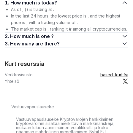
1. How much is today?
As of , () is trading at .
In the last 24 hours, the lowest price is , and the highest
price is , with a trading volume of .
The market cap is , ranking it # among all cryptocurrencies.
2. How much is one ?
3. How many are there?
Kurt resurssia
Verkkosivusto
based-kurt.fyi
Yhteisö
Vastuuvapauslauseke
Vastuuvapauslauseke Kryptovarojen hankkiminen
kryptovaroihin sisältää merkittäviä markkinariskejä,
mukaan lukien äärimmäinen volatiliteetti ja koko
pääoman mahdollinen menettäminen. Bybit EU