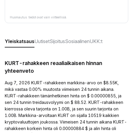
Huomautus: tiedot ovat vain viitteellisiä.
Yleiskatsaus
Uutiset
Sijoitus
Sosiaalinen
UKK:t
KURT-rahakkeen reaaliaikaisen hinnan
yhteenveto
Aug 7, 2026 KURT-rahakkeen markkina-arvo on $8.55K,
mikä vastaa 0.00% muutosta viimeisen 24 tunnin aikana.
KURT-rahakkeen tämänhetkinen hinta on $ 0.00000855, ja
sen 24 tunnin treidausvolyymi on $ 88.52. KURT-rahakkeen
kierrossa oleva tarjonta on 1.00B, ja sen suurin tarjonta on
1.00B. Markkina-arvoltaan KURT on sijalla 10519 kaikkien
kryptovaluuttojen joukossa. Viimeisen 24 tunnin aikana KURT-
rahakkeen korkein hinta oli 0.00000884 $ ja alin hinta oli