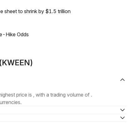
sheet to shrink by $1.5 trillion
ate-Hike Odds
N (KWEEN)
highest price is , with a trading volume of .
urrencies.