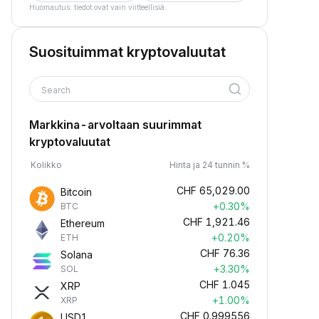
Huomautus: tiedot ovat vain viitteellisiä.
Suosituimmat kryptovaluutat
Search
Markkina-arvoltaan suurimmat
kryptovaluutat
Kolikko
Hinta ja 24 tunnin %
CHF
65,029.00
Bitcoin
+0.30%
BTC
CHF
1,921.46
Ethereum
+0.20%
ETH
CHF
76.36
Solana
+3.30%
SOL
CHF
1.045
XRP
+1.00%
XRP
CHF
0.999556
USD1