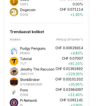
0.00%
USD1
CHF
0.071114
Dogecoin
+1.90%
DOGE
Trendaavat kolikot
Kolikko
Hinta ja 24 tunnin %
CHF
0.00628914
Pudgy Penguins
+4.80%
PENGU
CHF
0.07007
Tutorial
+91.20%
TUT
CHF
0.01391892
Jimothy The Raccoon
+229.30%
JIMOTHY
CHF
0.03101202
StonkBroker
+35.90%
STONKBROKER
CHF
0.02964397
Pons
+22.40%
PONS
CHF
0.091141
Pi Network
+3.90%
PI