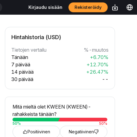
Rekisteröidy
Kirjaudu sisään
Hintahistoria (USD)
Tietojen vertailu
%-muutos
Tänään
+6.70%
7 päivää
+12.70%
14 päivää
+26.47%
30 päivää
--
Mitä mieltä olet KWEEN (KWEEN)-
rahakkeista tänään?
50
%
50
%
Positiivinen
Negatiivinen