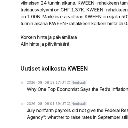
viimeisen 24 tunnin aikana. KWEEN-rahakkeen täm
treidausvolyymi on CHF 1.37K. KWEEN-rahakkeen kie
on 1.00B. Markkina-arvoltaan KWEEN on sijalla 501
tunnin aikana KWEEN-rahakkeen korkein hinta oli 
Korkein hinta ja päivämäärä
Alin hinta ja päivämäärä
Uutiset kolikosta KWEEN
2026-08-08 13:17
(UTC)
Neutraali
Why One Top Economist Says the Fed’s Inflation
2026-08-08 01:39
(UTC)
Neutraali
July nonfarm payrolls did not give the Federal 
Agency”: whether to raise rates in September still