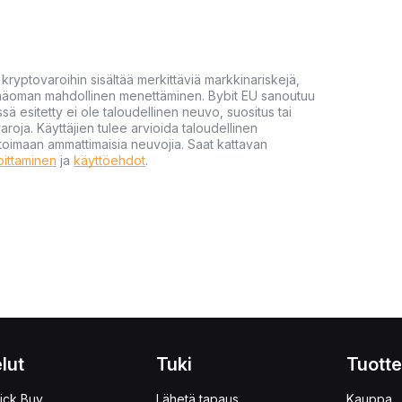
yptovaroihin sisältää merkittäviä markkinariskejä,
 pääoman mahdollinen menettäminen. Bybit EU sanoutuu
ssä esitetty ei ole taloudellinen neuvo, suositus tai
varoja. Käyttäjien tulee arvioida taloudellinen
ultoimaan ammattimaisia neuvojia. Saat kattavan
moittaminen
ja
käyttöehdot
.
lut
Tuki
Tuotte
ick Buy
Lähetä tapaus
Kauppa