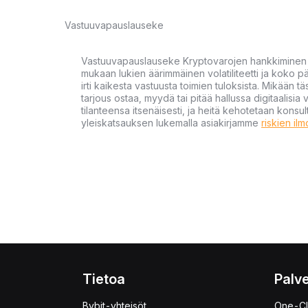
Vastuuvapauslauseke
Vastuuvapauslauseke Kryptovarojen hankkiminen kr
mukaan lukien äärimmäinen volatiliteetti ja koko
irti kaikesta vastuusta toimien tuloksista. Mikään tä
tarjous ostaa, myydä tai pitää hallussa digitaalisia 
tilanteensa itsenäisesti, ja heitä kehotetaan kons
yleiskatsauksen lukemalla asiakirjamme
riskien il
Tietoa
Palve
Bybit-yhteisöt
One-Cl