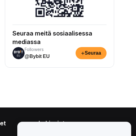
Seuraa meitä sosiaalisessa
mediassa
Followers
+
Seuraa
@Bybit EU
et
Lakiasiat
Eturistiriitapolitiikka