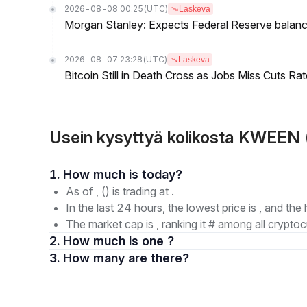
2026-08-08 00:25
(UTC)
Laskeva
Morgan Stanley: Expects Federal Reserve balance 
2026-08-07 23:28
(UTC)
Laskeva
Bitcoin Still in Death Cross as Jobs Miss Cuts R
Usein kysyttyä kolikosta KWEE
1. How much is today?
As of , () is trading at .
In the last 24 hours, the lowest price is , and the 
The market cap is , ranking it # among all cryptoc
2. How much is one ?
3. How many are there?