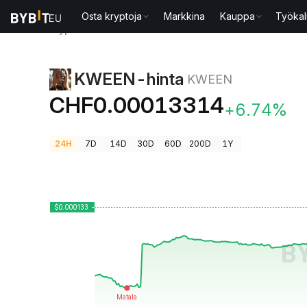
Osta kryptoja
Markkina
Kauppa
Työkal
Kryptohinnat
KWEEN-hinta KWEEN
KWEEN-hinta
KWEEN
CHF0.00013314
+6.74%
24H
7D
14D
30D
60D
200D
1Y