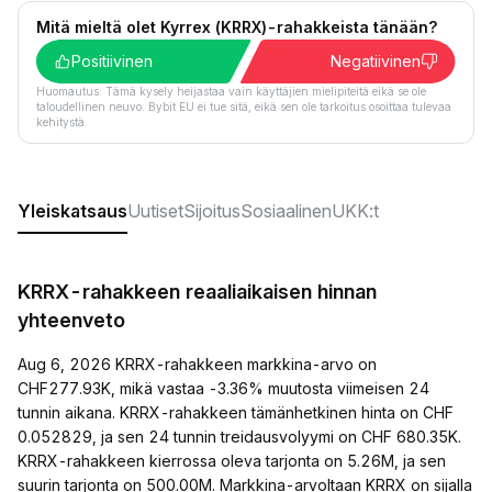
Mitä mieltä olet Kyrrex (KRRX)-rahakkeista tänään?
Positiivinen
Negatiivinen
Huomautus: Tämä kysely heijastaa vain käyttäjien mielipiteitä eikä se ole
taloudellinen neuvo. Bybit EU ei tue sitä, eikä sen ole tarkoitus osoittaa tulevaa
kehitystä.
Yleiskatsaus
Uutiset
Sijoitus
Sosiaalinen
UKK:t
KRRX-rahakkeen reaaliaikaisen hinnan
yhteenveto
Aug 6, 2026 KRRX-rahakkeen markkina-arvo on
CHF277.93K, mikä vastaa -3.36% muutosta viimeisen 24
tunnin aikana. KRRX-rahakkeen tämänhetkinen hinta on CHF
0.052829, ja sen 24 tunnin treidausvolyymi on CHF 680.35K.
KRRX-rahakkeen kierrossa oleva tarjonta on 5.26M, ja sen
suurin tarjonta on 500.00M. Markkina-arvoltaan KRRX on sijalla