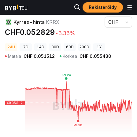
Rekisteröidy
Kryptohinnat
Kyrrex-hinta KRRX
Kyrrex-hinta
KRRX
CHF
CHF0.052829
-3.36%
24H
7D
14D
30D
60D
200D
1Y
Matala
CHF
0.051512
Korkea
CHF
0.055430