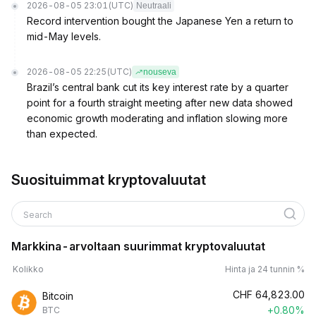
2026-08-05 23:01
(UTC)
Neutraali
Record intervention bought the Japanese Yen a return to
mid-May levels.
2026-08-05 22:25
(UTC)
nouseva
Brazil’s central bank cut its key interest rate by a quarter
point for a fourth straight meeting after new data showed
economic growth moderating and inflation slowing more
than expected.
Suosituimmat kryptovaluutat
Search
Markkina-arvoltaan suurimmat kryptovaluutat
Kolikko
Hinta ja 24 tunnin %
CHF
64,823.00
Bitcoin
+0.80%
BTC