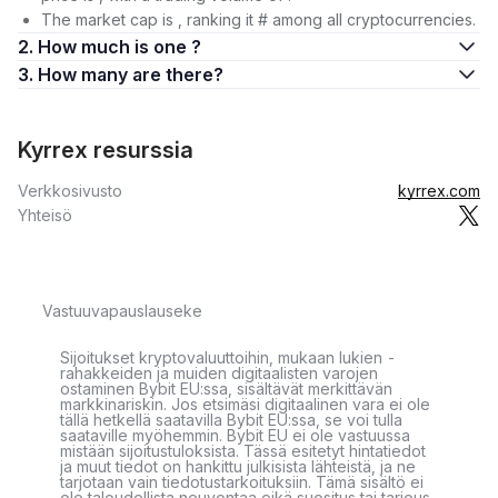
The market cap is , ranking it # among all cryptocurrencies.
2. How much is one ?
3. How many are there?
Kyrrex resurssia
Verkkosivusto
kyrrex.com
Yhteisö
Vastuuvapauslauseke
Sijoitukset kryptovaluuttoihin, mukaan lukien -
rahakkeiden ja muiden digitaalisten varojen
ostaminen Bybit EU:ssa, sisältävät merkittävän
markkinariskin. Jos etsimäsi digitaalinen vara ei ole
tällä hetkellä saatavilla Bybit EU:ssa, se voi tulla
saataville myöhemmin. Bybit EU ei ole vastuussa
mistään sijoitustuloksista. Tässä esitetyt hintatiedot
ja muut tiedot on hankittu julkisista lähteistä, ja ne
tarjotaan vain tiedotustarkoituksiin. Tämä sisältö ei
ole taloudellista neuvontaa eikä suositus tai tarjous