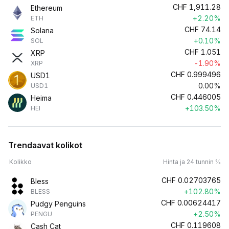
CHF
1,911.28
Ethereum
+2.20%
ETH
CHF
74.14
Solana
+0.10%
SOL
CHF
1.051
XRP
-1.90%
XRP
CHF
0.999496
USD1
0.00%
USD1
CHF
0.446005
Heima
+103.50%
HEI
Trendaavat kolikot
Kolikko
Hinta ja 24 tunnin %
CHF
0.02703765
Bless
+102.80%
BLESS
CHF
0.00624417
Pudgy Penguins
+2.50%
PENGU
CHF
0.119608
Cash Cat