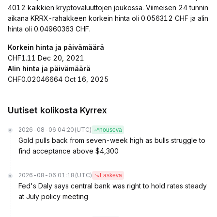
4012 kaikkien kryptovaluuttojen joukossa. Viimeisen 24 tunnin
aikana KRRX-rahakkeen korkein hinta oli 0.056312 CHF ja alin
hinta oli 0.04960363 CHF.
Korkein hinta ja päivämäärä
CHF1.11 Dec 20, 2021
Alin hinta ja päivämäärä
CHF0.02046664 Oct 16, 2025
Uutiset kolikosta Kyrrex
2026-08-06 04:20
(UTC)
nouseva
Gold pulls back from seven-week high as bulls struggle to
find acceptance above $4,300
2026-08-06 01:18
(UTC)
Laskeva
Fed's Daly says central bank was right to hold rates steady
at July policy meeting