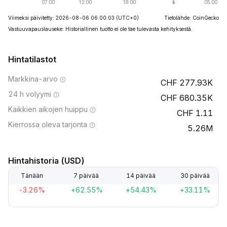
Viimeksi päivitetty: 2026-08-06 06:00:03
(UTC+0)
Tietolähde: CoinGecko
Vastuuvapauslauseke: Historiallinen tuotto ei ole tae tulevasta kehityksestä.
Hintatilastot
Markkina-arvo
277.93K
24 h volyymi
680.35K
Kaikkien aikojen huippu
1.11
Kierrossa oleva tarjonta
5.26M
Hintahistoria (USD)
Tänään
7 päivää
14 päivää
30 päivää
-3.26%
+62.55%
+54.43%
+33.11%