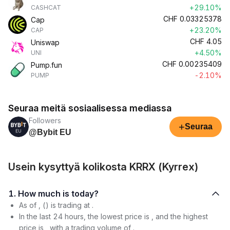
+29.10%
CASHCAT
CHF
0.03325378
Cap
+23.20%
CAP
CHF
4.05
Uniswap
+4.50%
UNI
CHF
0.00235409
Pump.fun
-2.10%
PUMP
Seuraa meitä sosiaalisessa mediassa
Followers
+
Seuraa
@Bybit EU
Usein kysyttyä kolikosta KRRX (Kyrrex)
1. How much is today?
As of , () is trading at .
In the last 24 hours, the lowest price is , and the highest
price is , with a trading volume of .