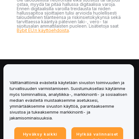
ostaa, myydä tai pitää hallussa digitaalisia varoja.
Ennen digitaalisilla varoilla treidausta tai niiden
hallussapitoa sijoittajien tulisi arvioida huolellisesti
taloudellinen tilanteensa ja riskinsietokykynsä sekä
tarvittaessa kääntyä pätevien laki-, vero- tai
sijoitusalan ammattilaisten puoleen. Lisätietoja saat
Bybit EU:n käyttöehdoista
.
Tietoa
Välttämättömiä evästeitä käytetään sivuston toimivuuden ja
Palvelut
turvallisuuden varmistamiseen. Suostumuksellasi käytämme
myös toiminnallisia, analytiikka-, markkinointi- ja sosiaalisen
median evästeitä muistaaksemme asetuksesi,
Tuki
ymmärtääksemme sivuston käyttöä, parantaaksemme
sivustoa ja tukeaksemme markkinointi- ja
Tuotteet
jakamisominaisuuksia.
Lakiasiat
Hyväksy kaikki
Hylkää valinnaiset