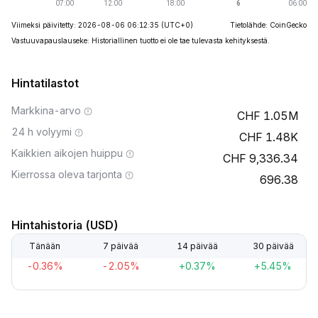
Viimeksi päivitetty: 2026-08-06 06:12:35
(UTC+0)
Tietolähde: CoinGecko
Vastuuvapauslauseke: Historiallinen tuotto ei ole tae tulevasta kehityksestä.
Hintatilastot
Markkina-arvo
1.05M
24 h volyymi
1.48K
Kaikkien aikojen huippu
9,336.34
Kierrossa oleva tarjonta
696.38
Hintahistoria (USD)
Tänään
7 päivää
14 päivää
30 päivää
-0.36%
-2.05%
+0.37%
+5.45%