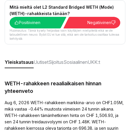
Mitä mieltä olet L2 Standard Bridged WETH (Mode)
(WETH)-rahakkeista tänään?
Positiivinen
Negatiivinen
Huomautus: Tämä kysely heijastaa vain käyttäjien mielipiteitä eikä se ole
taloudellinen neuvo. Bybit EU ei tue sitä, eikä sen ole tarkoitus osoittaa tulevaa
kehitystä.
Yleiskatsaus
Uutiset
Sijoitus
Sosiaalinen
UKK:t
WETH-rahakkeen reaaliaikaisen hinnan
yhteenveto
Aug 6, 2026 WETH-rahakkeen markkina-arvo on CHF1.05M,
mikä vastaa -0.44% muutosta viimeisen 24 tunnin aikana.
WETH-rahakkeen tämänhetkinen hinta on CHF 1,506.93, ja
sen 24 tunnin treidausvolyymi on CHF 1.48K. WETH-
rahakkeen kierrossa oleva tarjonta on 696.38, ja sen suurin