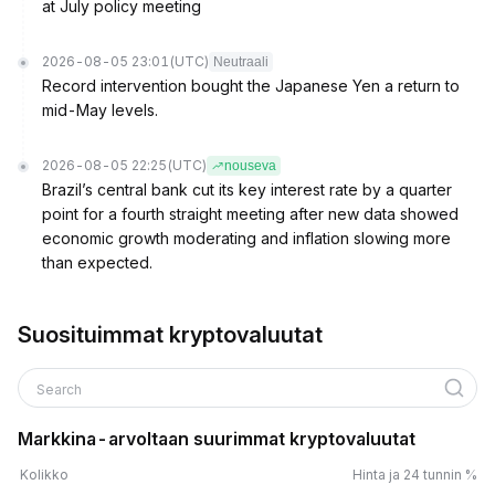
at July policy meeting
2026-08-05 23:01
(UTC)
Neutraali
Record intervention bought the Japanese Yen a return to
mid-May levels.
2026-08-05 22:25
(UTC)
nouseva
Brazil’s central bank cut its key interest rate by a quarter
point for a fourth straight meeting after new data showed
economic growth moderating and inflation slowing more
than expected.
Suosituimmat kryptovaluutat
Search
Markkina-arvoltaan suurimmat kryptovaluutat
Kolikko
Hinta ja 24 tunnin %