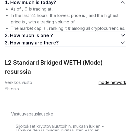
1. How much is today?
As of , () is trading at .
In the last 24 hours, the lowest price is , and the highest
price is , with a trading volume of .
The market cap is , ranking it # among all cryptocurrencies.
2. How much is one ?
3. How many are there?
L2 Standard Bridged WETH (Mode)
resurssia
Verkkosivusto
mode.network
Yhteisö
Vastuuvapauslauseke
Sijoitukset kryptovaluuttoihin, mukaan lukien -
rahakkeiden ja muiden digitaalisten varojen