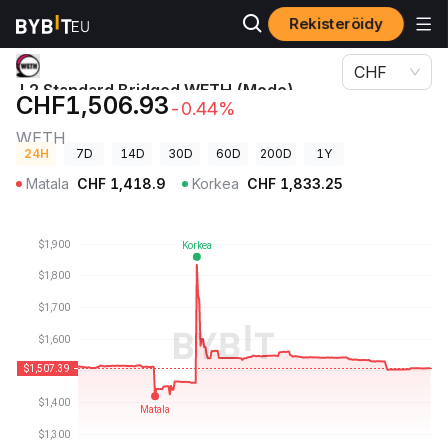
Rekisteröidy
Kryptohinnat
L2 Standard Bridged WETH (Mode)-hinta WETH
CHF
L2 Standard Bridged WETH (Mode)-
CHF1,506.93
-0.44%
hinta
WETH
24H
7D
14D
30D
60D
200D
1Y
Matala
CHF
1,418.9
Korkea
CHF
1,833.25