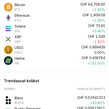
CHF
64,706.00
Bitcoin
+1.00%
BTC
CHF
1,909.09
Ethereum
+2.30%
ETH
CHF
73.95
Solana
+0.40%
SOL
CHF
1.049
XRP
-1.50%
XRP
CHF
0.999439
USD1
0.00%
USD1
CHF
0.438784
Heima
+141.50%
HEI
Trendaavat kolikot
Kolikko
Hinta ja 24 tunnin %
CHF
0.02641313
Bless
+83.40%
BLESS
CHF
0.00623911
Pudgy Penguins