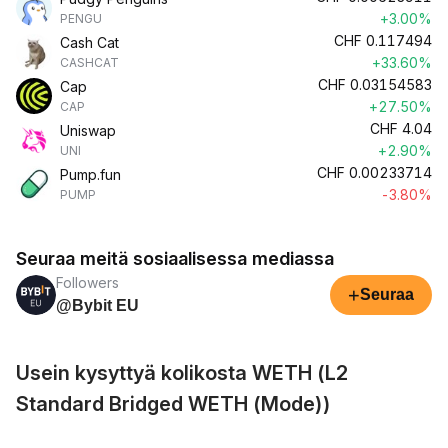
+3.00%
PENGU
CHF
0.117494
Cash Cat
+33.60%
CASHCAT
CHF
0.03154583
Cap
+27.50%
CAP
CHF
4.04
Uniswap
+2.90%
UNI
CHF
0.00233714
Pump.fun
-3.80%
PUMP
Seuraa meitä sosiaalisessa mediassa
Followers
+
Seuraa
@Bybit EU
Usein kysyttyä kolikosta WETH (L2
Standard Bridged WETH (Mode))