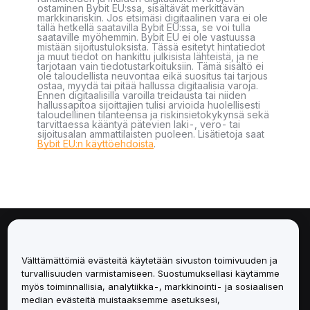
ostaminen Bybit EU:ssa, sisältävät merkittävän
markkinariskin. Jos etsimäsi digitaalinen vara ei ole
tällä hetkellä saatavilla Bybit EU:ssa, se voi tulla
saataville myöhemmin. Bybit EU ei ole vastuussa
mistään sijoitustuloksista. Tässä esitetyt hintatiedot
ja muut tiedot on hankittu julkisista lähteistä, ja ne
tarjotaan vain tiedotustarkoituksiin. Tämä sisältö ei
ole taloudellista neuvontaa eikä suositus tai tarjous
ostaa, myydä tai pitää hallussa digitaalisia varoja.
Ennen digitaalisilla varoilla treidausta tai niiden
hallussapitoa sijoittajien tulisi arvioida huolellisesti
taloudellinen tilanteensa ja riskinsietokykynsä sekä
tarvittaessa kääntyä pätevien laki-, vero- tai
sijoitusalan ammattilaisten puoleen. Lisätietoja saat
Bybit EU:n käyttöehdoista
.
Tietoa
Välttämättömiä evästeitä käytetään sivuston toimivuuden ja
Palvelut
turvallisuuden varmistamiseen. Suostumuksellasi käytämme
myös toiminnallisia, analytiikka-, markkinointi- ja sosiaalisen
median evästeitä muistaaksemme asetuksesi,
Tuki