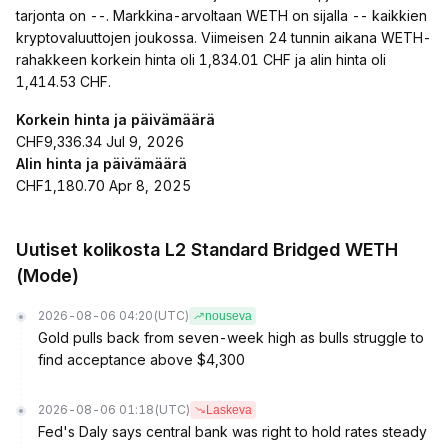
tarjonta on --. Markkina-arvoltaan WETH on sijalla -- kaikkien
kryptovaluuttojen joukossa. Viimeisen 24 tunnin aikana WETH-
rahakkeen korkein hinta oli 1,834.01 CHF ja alin hinta oli
1,414.53 CHF.
Korkein hinta ja päivämäärä
CHF9,336.34 Jul 9, 2026
Alin hinta ja päivämäärä
CHF1,180.70 Apr 8, 2025
Uutiset kolikosta L2 Standard Bridged WETH
(Mode)
2026-08-06 04:20
(UTC)
nouseva
Gold pulls back from seven-week high as bulls struggle to
find acceptance above $4,300
2026-08-06 01:18
(UTC)
Laskeva
Fed's Daly says central bank was right to hold rates steady