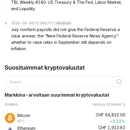
TBL Weekly #180: US Treasury & The Fed, Labor Market,
and Liquidity
2026-08-08 01:39
(UTC)
Neutraali
July nonfarm payrolls did not give the Federal Reserve a
clear answer; the “New Federal Reserve News Agency”:
whether to raise rates in September still depends on
inflation.
Suosituimmat kryptovaluutat
Search
Markkina-arvoltaan suurimmat kryptovaluutat
Kolikko
Hinta ja 24 tunnin %
CHF
64,832.00
Bitcoin
+0.10%
BTC
CHF
1,913.92
Ethereum