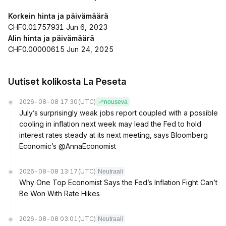
Korkein hinta ja päivämäärä
CHF0.01757931 Jun 6, 2023
Alin hinta ja päivämäärä
CHF0.00000615 Jun 24, 2025
Uutiset kolikosta La Peseta
2026-08-08 17:30
(UTC)
nouseva
July’s surprisingly weak jobs report coupled with a possible
cooling in inflation next week may lead the Fed to hold
interest rates steady at its next meeting, says Bloomberg
Economic’s @AnnaEconomist
2026-08-08 13:17
(UTC)
Neutraali
Why One Top Economist Says the Fed’s Inflation Fight Can’t
Be Won With Rate Hikes
2026-08-08 03:01
(UTC)
Neutraali