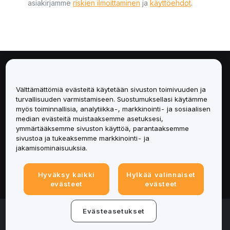
asiakirjamme
riskien ilmoittaminen
ja
käyttöehdot
.
Tietoa
Välttämättömiä evästeitä käytetään sivuston toimivuuden ja
Palvelut
turvallisuuden varmistamiseen. Suostumuksellasi käytämme
myös toiminnallisia, analytiikka-, markkinointi- ja sosiaalisen
median evästeitä muistaaksemme asetuksesi,
Tuki
ymmärtääksemme sivuston käyttöä, parantaaksemme
sivustoa ja tukeaksemme markkinointi- ja
Tuotteet
jakamisominaisuuksia.
Lakiasiat
Hyväksy kaikki
Hylkää valinnaiset
evästeet
evästeet
© 2025-2026 Bybit.eu. Kaikki oikeudet pidätetään.
Evästeasetukset
Palveluehdot
|
Tietosuojaehdot
|
Yritystiedot