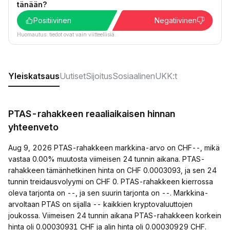
tänään?
Positiivinen
Negatiivinen
Huomautus: tiedot ovat vain viitteellisiä.
Yleiskatsaus
Uutiset
Sijoitus
Sosiaalinen
UKK:t
PTAS-rahakkeen reaaliaikaisen hinnan
yhteenveto
Aug 9, 2026 PTAS-rahakkeen markkina-arvo on CHF--, mikä
vastaa 0.00% muutosta viimeisen 24 tunnin aikana. PTAS-
rahakkeen tämänhetkinen hinta on CHF 0.0003093, ja sen 24
tunnin treidausvolyymi on CHF 0. PTAS-rahakkeen kierrossa
oleva tarjonta on --, ja sen suurin tarjonta on --. Markkina-
arvoltaan PTAS on sijalla -- kaikkien kryptovaluuttojen
joukossa. Viimeisen 24 tunnin aikana PTAS-rahakkeen korkein
hinta oli 0.00030931 CHF ja alin hinta oli 0.00030929 CHF.