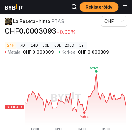
Rekisteröidy
Kryptohinnat
La Peseta-hinta PTAS
La Peseta-hinta
PTAS
CHF
CHF0.0003093
-0.00%
24H
7D
14D
30D
60D
200D
1Y
Matala
CHF
0.000309
Korkea
CHF
0.000309