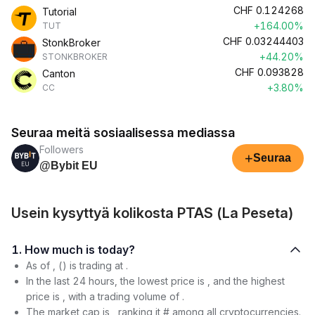
CHF
0.124268
Tutorial
+164.00%
TUT
CHF
0.03244403
StonkBroker
+44.20%
STONKBROKER
CHF
0.093828
Canton
+3.80%
CC
Seuraa meitä sosiaalisessa mediassa
Followers
+
Seuraa
@Bybit EU
Usein kysyttyä kolikosta PTAS (La Peseta)
1. How much is today?
As of , () is trading at .
In the last 24 hours, the lowest price is , and the highest
price is , with a trading volume of .
The market cap is , ranking it # among all cryptocurrencies.