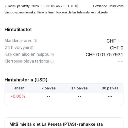
Viimeksi päivitetty: 2026-08-08 05:45:26
(UTC+0)
Tietolähde: CoinGecko
Vastuuvapauslauseke: Historiallinen tuotto ei ole tae tulevasta kehityksestä.
Hintatilastot
Markkina-arvo
--
24 h volyymi
0
Kaikkien aikojen huippu
0.01757931
Kierrossa oleva tarjonta
--
Hintahistoria (USD)
Tänään
7 päivää
14 päivää
30 päivää
-0.00%
--
--
--
Mitä mieltä olet La Peseta (PTAS)-rahakkeista