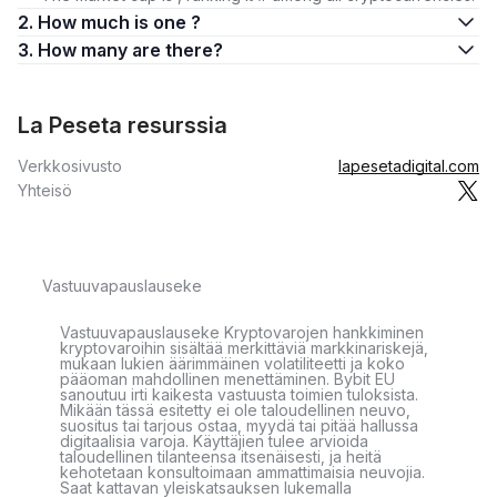
2. How much is one ?
3. How many are there?
La Peseta resurssia
Verkkosivusto
lapesetadigital.com
Yhteisö
Vastuuvapauslauseke
Vastuuvapauslauseke Kryptovarojen hankkiminen
kryptovaroihin sisältää merkittäviä markkinariskejä,
mukaan lukien äärimmäinen volatiliteetti ja koko
pääoman mahdollinen menettäminen. Bybit EU
sanoutuu irti kaikesta vastuusta toimien tuloksista.
Mikään tässä esitetty ei ole taloudellinen neuvo,
suositus tai tarjous ostaa, myydä tai pitää hallussa
digitaalisia varoja. Käyttäjien tulee arvioida
taloudellinen tilanteensa itsenäisesti, ja heitä
kehotetaan konsultoimaan ammattimaisia neuvojia.
Saat kattavan yleiskatsauksen lukemalla