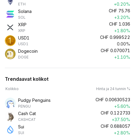
+0.20%
ETH
CHF
75.76
Solana
+3.20%
SOL
CHF
1.036
XRP
+1.80%
XRP
CHF
0.999522
USD1
0.00%
USD1
CHF
0.070071
Dogecoin
+1.10%
DOGE
Trendaavat kolikot
Kolikko
Hinta ja 24 tunnin %
CHF
0.00630523
Pudgy Penguins
+5.60%
PENGU
CHF
0.122733
Cash Cat
+37.50%
CASHCAT
CHF
0.688057
Sui
+2.80%
SUI