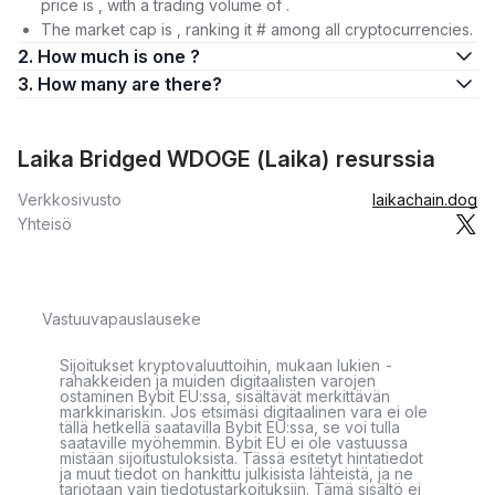
price is , with a trading volume of .
The market cap is , ranking it # among all cryptocurrencies.
2. How much is one ?
3. How many are there?
Laika Bridged WDOGE (Laika) resurssia
Verkkosivusto
laikachain.dog
Yhteisö
Vastuuvapauslauseke
Sijoitukset kryptovaluuttoihin, mukaan lukien -
rahakkeiden ja muiden digitaalisten varojen
ostaminen Bybit EU:ssa, sisältävät merkittävän
markkinariskin. Jos etsimäsi digitaalinen vara ei ole
tällä hetkellä saatavilla Bybit EU:ssa, se voi tulla
saataville myöhemmin. Bybit EU ei ole vastuussa
mistään sijoitustuloksista. Tässä esitetyt hintatiedot
ja muut tiedot on hankittu julkisista lähteistä, ja ne
tarjotaan vain tiedotustarkoituksiin. Tämä sisältö ei