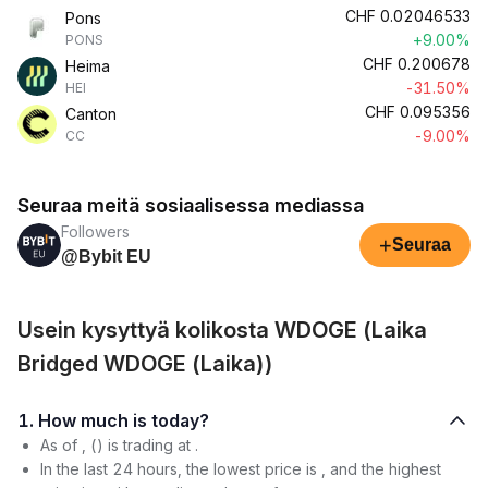
CHF
0.02046533
Pons
+9.00%
PONS
CHF
0.200678
Heima
-31.50%
HEI
CHF
0.095356
Canton
-9.00%
CC
Seuraa meitä sosiaalisessa mediassa
Followers
+
Seuraa
@Bybit EU
Usein kysyttyä kolikosta WDOGE (Laika
Bridged WDOGE (Laika))
1. How much is today?
As of , () is trading at .
In the last 24 hours, the lowest price is , and the highest