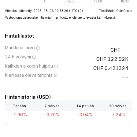
Viimeksi päivitetty: 2026-08-06 19:33:26
(UTC+0)
Tietolähde: CoinGecko
Vastuuvapauslauseke: Historiallinen tuotto ei ole tae tulevasta kehityksestä.
Hintatilastot
Markkina-arvo
--
24 h volyymi
122.92K
Kaikkien aikojen huippu
0.421324
Kierrossa oleva tarjonta
--
Hintahistoria (USD)
Tänään
7 päivää
14 päivää
30 päivää
-1.96%
-3.70%
-0.04%
-7.24%