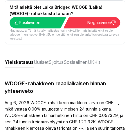
Mitä mieltä olet Laika Bridged WDOGE (Laika)
(WDOGE)-rahakkeista tänään?
Positiivinen
Negatiivinen
Huomautus: Tämä kysely heijastaa vain käyttäjien mielipiteitä eikä se ole
taloudellinen neuvo. Bybit EU ei tue sitä, eikä sen ole tarkoitus osoittaa tulevaa
kehitystä.
Yleiskatsaus
Uutiset
Sijoitus
Sosiaalinen
UKK:t
WDOGE-rahakkeen reaaliaikaisen hinnan
yhteenveto
Aug 6, 2026 WDOGE-rahakkeen markkina-arvo on CHF--,
mikä vastaa 0.00% muutosta viimeisen 24 tunnin aikana.
WDOGE-rahakkeen tämänhetkinen hinta on CHF 0.057329, ja
sen 24 tunnin treidausvolyymi on CHF 122.92K. WDOGE-
rahakkeen kierrossa oleva tarjonta on --, ja sen suurin tarjonta