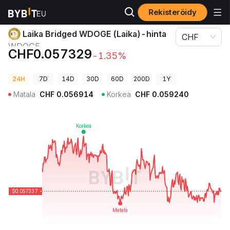
Rekisteröidy
Kryptohinnat
Laika Bridged WDOGE (Laika)-hinta WDOGE
Laika Bridged WDOGE (Laika)-hinta
CHF
WDOGE
CHF0.057329
-1.35%
24H
7D
14D
30D
60D
200D
1Y
Matala
CHF
0.056914
Korkea
CHF
0.059240