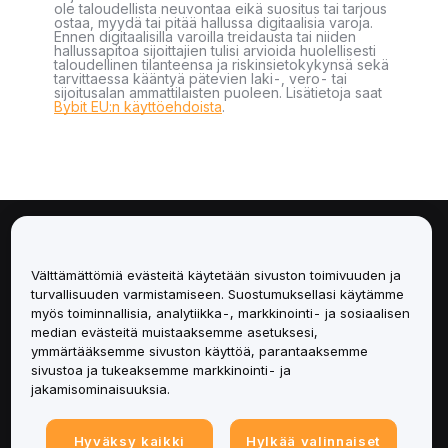
ole taloudellista neuvontaa eikä suositus tai tarjous
ostaa, myydä tai pitää hallussa digitaalisia varoja.
Ennen digitaalisilla varoilla treidausta tai niiden
hallussapitoa sijoittajien tulisi arvioida huolellisesti
taloudellinen tilanteensa ja riskinsietokykynsä sekä
tarvittaessa kääntyä pätevien laki-, vero- tai
sijoitusalan ammattilaisten puoleen. Lisätietoja saat
Bybit EU:n käyttöehdoista
.
Tietoa
Välttämättömiä evästeitä käytetään sivuston toimivuuden ja
Palvelut
turvallisuuden varmistamiseen. Suostumuksellasi käytämme
myös toiminnallisia, analytiikka-, markkinointi- ja sosiaalisen
median evästeitä muistaaksemme asetuksesi,
Tuki
ymmärtääksemme sivuston käyttöä, parantaaksemme
sivustoa ja tukeaksemme markkinointi- ja
Tuotteet
jakamisominaisuuksia.
Lakiasiat
Hyväksy kaikki
Hylkää valinnaiset