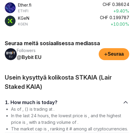
CHF
0.38624
Ether.fi
+9.40%
ETHFI
CHF
0.199787
KGeN
+10.00%
KGEN
Seuraa meitä sosiaalisessa mediassa
Followers
+
Seuraa
@Bybit EU
Usein kysyttyä kolikosta STKAIA (Lair
Staked KAIA)
1. How much is today?
As of , () is trading at .
In the last 24 hours, the lowest price is , and the highest
price is , with a trading volume of .
The market cap is , ranking it # among all cryptocurrencies.