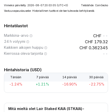
Viimeksi päivitetty: 2026-08-07 20:03:05
(UTC+0)
Tietolähde: CoinGecko
Vastuuvapauslauseke: Historiallinen tuotto ei ole tae tulevasta kehityksestä.
Hintatilastot
Markkina-arvo
--
24 h volyymi
179.32
Kaikkien aikojen huippu
0.362345
Kierrossa oleva tarjonta
--
Hintahistoria (USD)
Tänään
7 päivää
14 päivää
30 päivää
-1.24%
+1.21%
-16.90%
-22.75%
Mitä mieltä olet Lair Staked KAIA (STKAIA)-