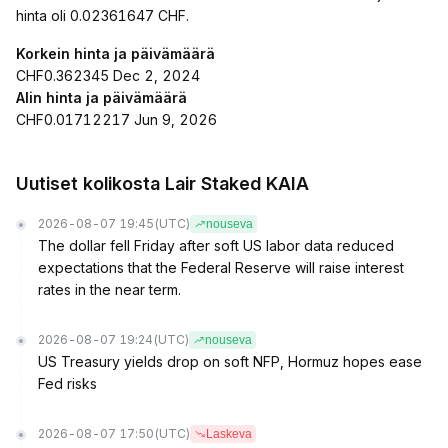
hinta oli 0.02361647 CHF.
Korkein hinta ja päivämäärä
CHF0.362345 Dec 2, 2024
Alin hinta ja päivämäärä
CHF0.01712217 Jun 9, 2026
Uutiset kolikosta Lair Staked KAIA
2026-08-07 19:45
(UTC)
nouseva
The dollar fell Friday after soft US labor data reduced
expectations that the Federal Reserve will raise interest
rates in the near term.
2026-08-07 19:24
(UTC)
nouseva
US Treasury yields drop on soft NFP, Hormuz hopes ease
Fed risks
2026-08-07 17:50
(UTC)
Laskeva