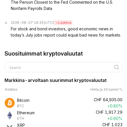
The Person Closest to the Fed Commented on the U.S.
Nonfarm Payrolls Data
2026-08-07 16:35
(UTC)
Laskeva
For stock and bond investors, good economic news in
today’s July jobs report could equal bad news for markets.
Suosituimmat kryptovaluutat
Search
Markkina-arvoltaan suurimmat kryptovaluutat
Kolikko
Hinta ja 24 tunnin %
CHF
64,935.00
Bitcoin
+0.80%
BTC
CHF
1,917.29
Ethereum
+0.60%
ETH
CHF
1.023
XRP