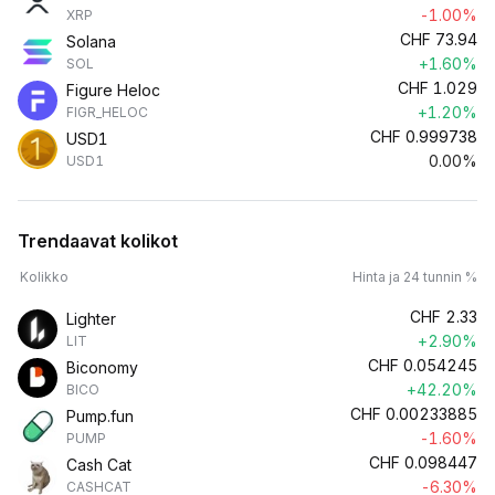
-1.00%
XRP
CHF
73.94
Solana
+1.60%
SOL
CHF
1.029
Figure Heloc
+1.20%
FIGR_HELOC
CHF
0.999738
USD1
0.00%
USD1
Trendaavat kolikot
Kolikko
Hinta ja 24 tunnin %
CHF
2.33
Lighter
+2.90%
LIT
CHF
0.054245
Biconomy
+42.20%
BICO
CHF
0.00233885
Pump.fun
-1.60%
PUMP
CHF
0.098447
Cash Cat
-6.30%
CASHCAT