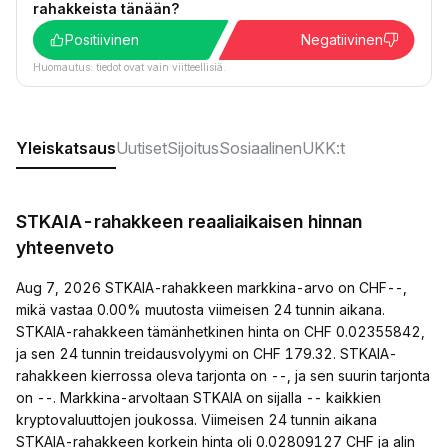
rahakkeista tänään?
Positiivinen
Negatiivinen
Huomautus: tiedot ovat vain viitteellisiä.
Yleiskatsaus
Uutiset
Sijoitus
Sosiaalinen
UKK:t
STKAIA-rahakkeen reaaliaikaisen hinnan
yhteenveto
Aug 7, 2026 STKAIA-rahakkeen markkina-arvo on CHF--,
mikä vastaa 0.00% muutosta viimeisen 24 tunnin aikana.
STKAIA-rahakkeen tämänhetkinen hinta on CHF 0.02355842,
ja sen 24 tunnin treidausvolyymi on CHF 179.32. STKAIA-
rahakkeen kierrossa oleva tarjonta on --, ja sen suurin tarjonta
on --. Markkina-arvoltaan STKAIA on sijalla -- kaikkien
kryptovaluuttojen joukossa. Viimeisen 24 tunnin aikana
STKAIA-rahakkeen korkein hinta oli 0.02809127 CHF ja alin