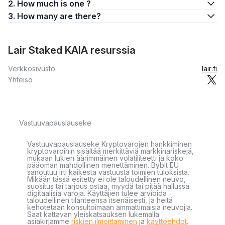
2. How much is one ?
3. How many are there?
Lair Staked KAIA resurssia
Verkkosivusto
lair.fi
Yhteisö
Vastuuvapauslauseke
Vastuuvapauslauseke Kryptovarojen hankkiminen
kryptovaroihin sisältää merkittäviä markkinariskejä,
mukaan lukien äärimmäinen volatiliteetti ja koko
pääoman mahdollinen menettäminen. Bybit EU
sanoutuu irti kaikesta vastuusta toimien tuloksista.
Mikään tässä esitetty ei ole taloudellinen neuvo,
suositus tai tarjous ostaa, myydä tai pitää hallussa
digitaalisia varoja. Käyttäjien tulee arvioida
taloudellinen tilanteensa itsenäisesti, ja heitä
kehotetaan konsultoimaan ammattimaisia neuvojia.
Saat kattavan yleiskatsauksen lukemalla
asiakirjamme
riskien ilmoittaminen
ja
käyttöehdot
.