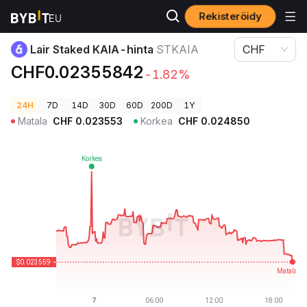
Rekisteröidy
Kryptohinnat
Lair Staked KAIA-hinta STKAIA
Lair Staked KAIA-hinta
STKAIA
CHF
CHF0.02355842
-1.82%
24H
7D
14D
30D
60D
200D
1Y
Matala
CHF
0.023553
Korkea
CHF
0.024850