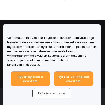
Tietoa
Välttämättömiä evästeitä käytetään sivuston toimivuuden ja
Palvelut
turvallisuuden varmistamiseen. Suostumuksellasi käytämme
myös toiminnallisia, analytiikka-, markkinointi- ja sosiaalisen
median evästeitä muistaaksemme asetuksesi,
Tuki
ymmärtääksemme sivuston käyttöä, parantaaksemme
sivustoa ja tukeaksemme markkinointi- ja
Tuotteet
jakamisominaisuuksia.
Lakiasiat
Hyväksy kaikki
Hylkää valinnaiset
evästeet
evästeet
© 2025-2026 Bybit.eu. Kaikki oikeudet pidätetään.
Evästeasetukset
Palveluehdot
|
Tietosuojaehdot
|
Yritystiedot
(Impressum)
|
Evästeasetukset