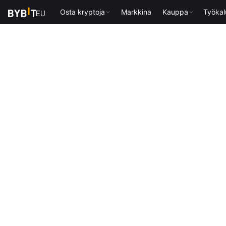
Osta kryptoja
Markkina
Kauppa
Työkal