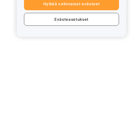
Hylkää valinnaiset evästeet
Evästeasetukset
eet
Lakiasiat
Eturistiriitapolitiikka
Yhteenveto säilytys- ja
hallinnointikäytännöstä
rd
ESG-tiedot
Crypto-Asset White Papers