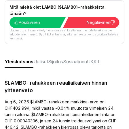
Mitä mieltä olet LAMBO ($LAMBO)-rahakkeista
tänään?
Positiivinen
Negatiivinen
Huomautus: Tämä kysely heijastaa vain käyttäjien mielipiteitä eikä se ole
taloudellinen neuvo. Bybit EU ei tue sitä, eikä sen ole tarkoitus osoittaa tulevaa
kehitystä.
Yleiskatsaus
Uutiset
Sijoitus
Sosiaalinen
UKK:t
$LAMBO-rahakkeen reaaliaikaisen hinnan
yhteenveto
Aug 6, 2026 $LAMBO-rahakkeen markkina-arvo on
CHF402.99K, mikä vastaa -0.04% muutosta viimeisen 24
tunnin aikana. $LAMBO-rahakkeen tämänhetkinen hinta on
CHF 0.00040306, ja sen 24 tunnin treidausvolyymi on CHF
446.42. $LAMBO-rahakkeen kierrossa oleva tarjonta on