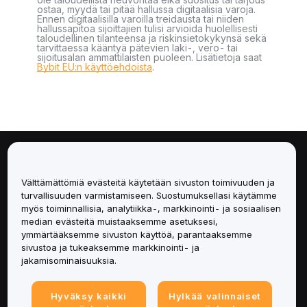
ostaa, myydä tai pitää hallussa digitaalisia varoja.
Ennen digitaalisilla varoilla treidausta tai niiden
hallussapitoa sijoittajien tulisi arvioida huolellisesti
taloudellinen tilanteensa ja riskinsietokykynsä sekä
tarvittaessa kääntyä pätevien laki-, vero- tai
sijoitusalan ammattilaisten puoleen. Lisätietoja saat
Bybit EU:n käyttöehdoista
.
Tietoa
Välttämättömiä evästeitä käytetään sivuston toimivuuden ja
Palvelut
turvallisuuden varmistamiseen. Suostumuksellasi käytämme
myös toiminnallisia, analytiikka-, markkinointi- ja sosiaalisen
median evästeitä muistaaksemme asetuksesi,
Tuki
ymmärtääksemme sivuston käyttöä, parantaaksemme
sivustoa ja tukeaksemme markkinointi- ja
Tuotteet
jakamisominaisuuksia.
Lakiasiat
Hyväksy kaikki
Hylkää valinnaiset