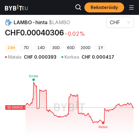
Rekisteröidy
Kryptohinnat
LAMBO-hinta $LAMBO
LAMBO-hinta
$LAMBO
CHF
CHF0.00040306
-0.02%
24H
7D
14D
30D
60D
200D
1Y
Matala
CHF
0.000393
Korkea
CHF
0.000417