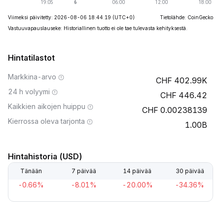
Viimeksi päivitetty: 2026-08-06 18:44:19
(UTC+0)
Tietolähde: CoinGecko
Vastuuvapauslauseke: Historiallinen tuotto ei ole tae tulevasta kehityksestä.
Hintatilastot
Markkina-arvo
402.99K
24 h volyymi
446.42
Kaikkien aikojen huippu
0.00238139
Kierrossa oleva tarjonta
1.00B
Hintahistoria (USD)
Tänään
7 päivää
14 päivää
30 päivää
-0.66%
-8.01%
-20.00%
-34.36%