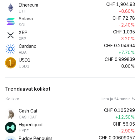
CHF
1,904.93
Ethereum
-0.60%
ETH
CHF
72.78
Solana
-2.40%
SOL
CHF
1.035
XRP
-3.20%
XRP
CHF
0.204994
Cardano
+7.70%
ADA
CHF
0.999839
USD1
0.00%
USD1
Trendaavat kolikot
Kolikko
Hinta ja 24 tunnin %
CHF
0.105299
Cash Cat
+12.50%
CASHCAT
CHF
56.05
Hyperliquid
-2.90%
HYPE
CHF
0.00609057
Pudgy Penguins