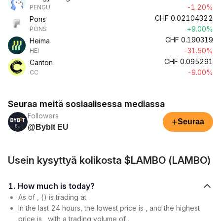
-1.20%
PENGU
CHF
0.02104322
Pons
+9.00%
PONS
CHF
0.190319
Heima
-31.50%
HEI
CHF
0.095291
Canton
-9.00%
CC
Seuraa meitä sosiaalisessa mediassa
Followers
+
Seuraa
@Bybit EU
Usein kysyttyä kolikosta $LAMBO (LAMBO)
1. How much is today?
As of , () is trading at .
In the last 24 hours, the lowest price is , and the highest
price is , with a trading volume of .