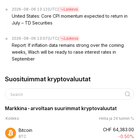
2026-08-06 13:12
(UTC)
Laskeva
United States: Core CPI momentum expected to return in
July – TD Securities
2026-08-06 13:07
(UTC)
Laskeva
Report: If inflation data remains strong over the coming
weeks, Wach will be ready to raise interest rates in
September
Suosituimmat kryptovaluutat
Search
Markkina-arvoltaan suurimmat kryptovaluutat
Kolikko
Hinta ja 24 tunnin %
CHF
64,383.00
Bitcoin
-0.50%
BTC