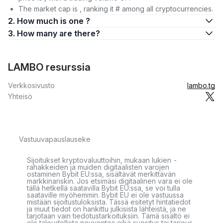
The market cap is , ranking it # among all cryptocurrencies.
2. How much is one ?
3. How many are there?
LAMBO resurssia
Verkkosivusto
lambo.tg
Yhteisö
Vastuuvapauslauseke
Sijoitukset kryptovaluuttoihin, mukaan lukien -
rahakkeiden ja muiden digitaalisten varojen
ostaminen Bybit EU:ssa, sisältävät merkittävän
markkinariskin. Jos etsimäsi digitaalinen vara ei ole
tällä hetkellä saatavilla Bybit EU:ssa, se voi tulla
saataville myöhemmin. Bybit EU ei ole vastuussa
mistään sijoitustuloksista. Tässä esitetyt hintatiedot
ja muut tiedot on hankittu julkisista lähteistä, ja ne
tarjotaan vain tiedotustarkoituksiin. Tämä sisältö ei
ole taloudellista neuvontaa eikä suositus tai tarjous