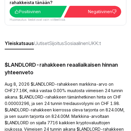
rahakkeista tänään?
Positiivinen
Negatiivinen
Huomautus: tiedot ovat vain viitteellisiä.
Yleiskatsaus
Uutiset
Sijoitus
Sosiaalinen
UKK:t
$LANDLORD-rahakkeen reaaliaikaisen hinnan
yhteenveto
Aug 8, 2026 $LANDLORD-rahakkeen markkina-arvo on
CHF27.16K, mikä vastaa 0.00% muutosta viimeisen 24 tunnin
aikana. $LANDLORD-rahakkeen tämänhetkinen hinta on CHF
0.00003296, ja sen 24 tunnin treidausvolyymi on CHF 1.98.
$LANDLORD-rahakkeen kierrossa oleva tarjonta on 824.00M,
ja sen suurin tarjonta on 824.00M. Markkina-arvoltaan
$LANDLORD on sijalla 7716 kaikkien kryptovaluuttojen
joukossa. Viimeisen 24 tunnin aikana $LANDLORD-rahakkeen