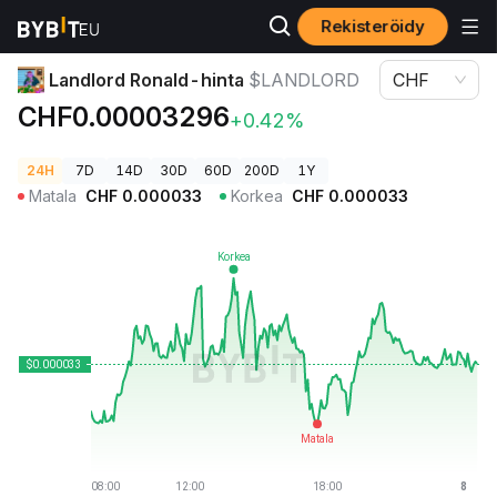
Rekisteröidy
Kryptohinnat
Landlord Ronald-hinta $LANDLORD
Landlord Ronald-hinta
$LANDLORD
CHF
CHF0.00003296
+0.42%
24H
7D
14D
30D
60D
200D
1Y
Matala
CHF
0.000033
Korkea
CHF
0.000033