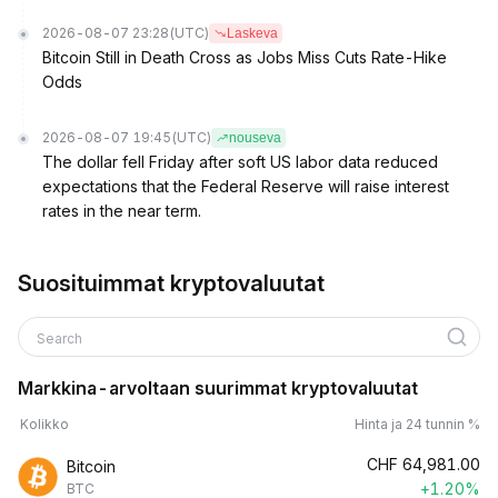
2026-08-07 23:28
(UTC)
Laskeva
Bitcoin Still in Death Cross as Jobs Miss Cuts Rate-Hike
Odds
2026-08-07 19:45
(UTC)
nouseva
The dollar fell Friday after soft US labor data reduced
expectations that the Federal Reserve will raise interest
rates in the near term.
Suosituimmat kryptovaluutat
Search
Markkina-arvoltaan suurimmat kryptovaluutat
Kolikko
Hinta ja 24 tunnin %
CHF
64,981.00
Bitcoin
+1.20%
BTC