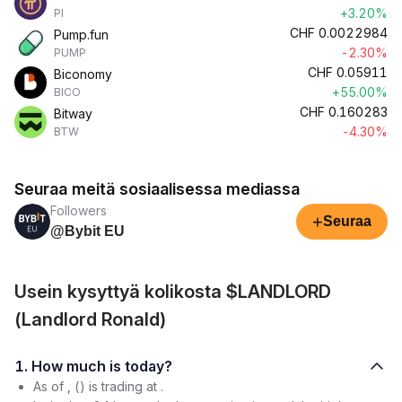
+3.20%
PI
CHF
0.0022984
Pump.fun
-2.30%
PUMP
CHF
0.05911
Biconomy
+55.00%
BICO
CHF
0.160283
Bitway
-4.30%
BTW
Seuraa meitä sosiaalisessa mediassa
Followers
+
Seuraa
@Bybit EU
Usein kysyttyä kolikosta $LANDLORD
(Landlord Ronald)
1. How much is today?
As of , () is trading at .