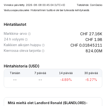
Viimeksi päivitetty: 2026-08-08 00:45:04
(UTC+0)
Tietolähde: CoinGecko
Vastuuvapauslauseke: Historiallinen tuotto ei ole tae tulevasta kehityksestä.
Hintatilastot
Markkina-arvo
27.16K
24 h volyymi
1.98
Kaikkien aikojen huippu
0.01845211
Kierrossa oleva tarjonta
824.00M
Hintahistoria (USD)
Tänään
7 päivää
14 päivää
30 päivää
--
--
-4.89%
-6.27%
Mitä mieltä olet Landlord Ronald ($LANDLORD)-