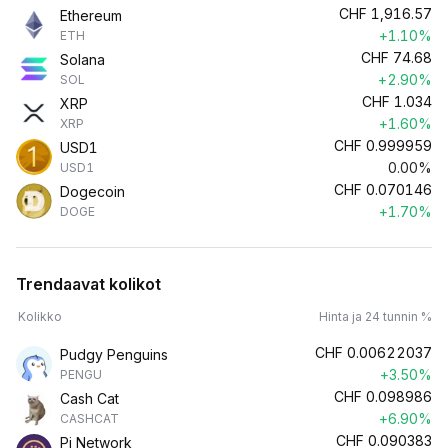
CHF
1,916.57
Ethereum
+1.10%
ETH
CHF
74.68
Solana
+2.90%
SOL
CHF
1.034
XRP
+1.60%
XRP
CHF
0.999959
USD1
0.00%
USD1
CHF
0.070146
Dogecoin
+1.70%
DOGE
Trendaavat kolikot
Kolikko
Hinta ja 24 tunnin %
CHF
0.00622037
Pudgy Penguins
+3.50%
PENGU
CHF
0.098986
Cash Cat
+6.90%
CASHCAT
CHF
0.090383
Pi Network