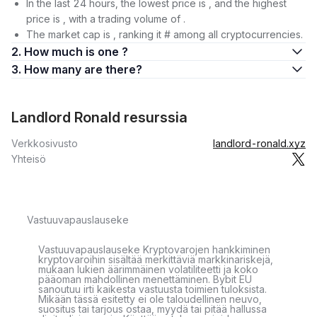
In the last 24 hours, the lowest price is , and the highest
price is , with a trading volume of .
The market cap is , ranking it # among all cryptocurrencies.
2. How much is one ?
3. How many are there?
Landlord Ronald resurssia
Verkkosivusto
landlord-ronald.xyz
Yhteisö
Vastuuvapauslauseke
Vastuuvapauslauseke Kryptovarojen hankkiminen
kryptovaroihin sisältää merkittäviä markkinariskejä,
mukaan lukien äärimmäinen volatiliteetti ja koko
pääoman mahdollinen menettäminen. Bybit EU
sanoutuu irti kaikesta vastuusta toimien tuloksista.
Mikään tässä esitetty ei ole taloudellinen neuvo,
suositus tai tarjous ostaa, myydä tai pitää hallussa