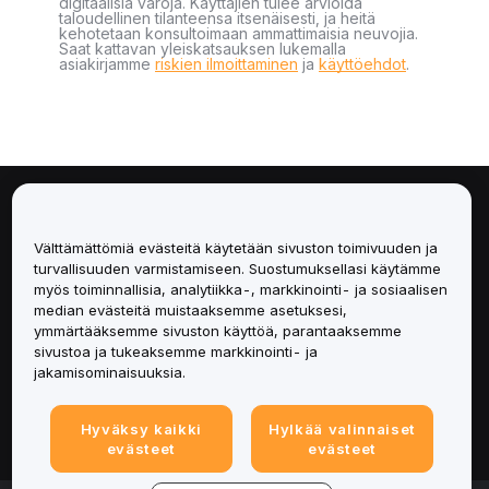
digitaalisia varoja. Käyttäjien tulee arvioida
taloudellinen tilanteensa itsenäisesti, ja heitä
kehotetaan konsultoimaan ammattimaisia neuvojia.
Saat kattavan yleiskatsauksen lukemalla
asiakirjamme
riskien ilmoittaminen
ja
käyttöehdot
.
Tietoa
Välttämättömiä evästeitä käytetään sivuston toimivuuden ja
Palvelut
turvallisuuden varmistamiseen. Suostumuksellasi käytämme
myös toiminnallisia, analytiikka-, markkinointi- ja sosiaalisen
median evästeitä muistaaksemme asetuksesi,
Tuki
ymmärtääksemme sivuston käyttöä, parantaaksemme
sivustoa ja tukeaksemme markkinointi- ja
Tuotteet
jakamisominaisuuksia.
Lakiasiat
Hyväksy kaikki
Hylkää valinnaiset
evästeet
evästeet