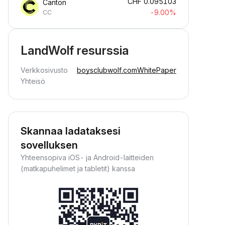
CHF
0.095103
Canton
-9.00%
CC
LandWolf resurssia
Verkkosivusto
boysclubwolf.com
WhitePaper
Yhteisö
Skannaa ladataksesi
sovelluksen
Yhteensopiva iOS- ja Android-laitteiden
(matkapuhelimet ja tabletit) kanssa