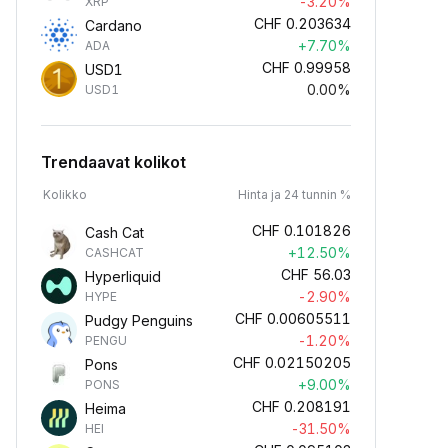
-3.20%
XRP
CHF
0.203634
Cardano
+7.70%
ADA
CHF
0.99958
USD1
0.00%
USD1
Trendaavat kolikot
Kolikko
Hinta ja 24 tunnin %
CHF
0.101826
Cash Cat
+12.50%
CASHCAT
CHF
56.03
Hyperliquid
-2.90%
HYPE
CHF
0.00605511
Pudgy Penguins
-1.20%
PENGU
CHF
0.02150205
Pons
+9.00%
PONS
CHF
0.208191
Heima
-31.50%
HEI