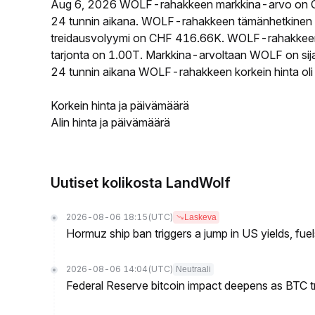
Aug 6, 2026 WOLF-rahakkeen markkina-arvo on C
24 tunnin aikana. WOLF-rahakkeen tämänhetkinen 
treidausvolyymi on CHF 416.66K. WOLF-rahakkeen k
tarjonta on 1.00T. Markkina-arvoltaan WOLF on sija
24 tunnin aikana WOLF-rahakkeen korkein hinta oli
Korkein hinta ja päivämäärä
Alin hinta ja päivämäärä
Uutiset kolikosta LandWolf
2026-08-06 18:15
(UTC)
Laskeva
Hormuz ship ban triggers a jump in US yields, fuel
2026-08-06 14:04
(UTC)
Neutraali
Federal Reserve bitcoin impact deepens as BTC t