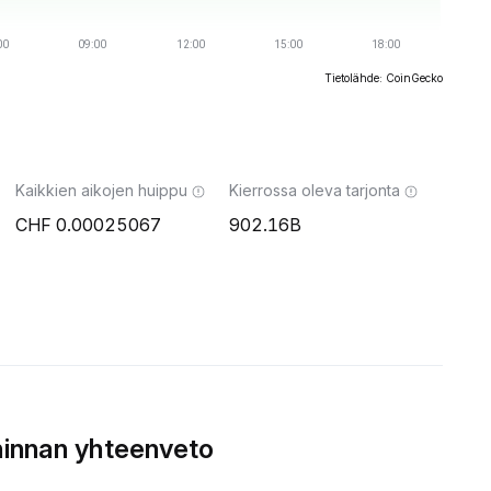
Tietolähde: CoinGecko
Kaikkien aikojen huippu
Kierrossa oleva tarjonta
0.00025067
902.16B
hinnan yhteenveto