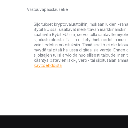
Vastuuvapauslauseke
Sijoitukset kryptovaluuttoihin, mukaan lukien -rah
Bybit EU:ssa, sisältävät merkittävän markkinariskin. 
saatavilla Bybit EU:ssa, se voi tulla saataville my
sijoitustuloksista. Tässä esitetyt hintatiedot ja muut 
vain tiedotustarkoituksiin. Tämä sisältö ei ole talou
myydä tai pitää hallussa digitaalisia varoja. Ennen di
sijoittajien tulisi arvioida huolellisesti taloudellin
kääntyä pätevien laki-, vero- tai sijoitusalan ammat
käyttöehdoista
.