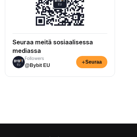
Seuraa meitä sosiaalisessa
mediassa
Followers
+
Seuraa
@Bybit EU