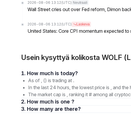
2026-08-06 13:12
(UTC)
Neutraali
Wall Street cries out over Fed reform, Dimon back
2026-08-06 13:12
(UTC)
Laskeva
United States: Core CPI momentum expected to re
Usein kysyttyä kolikosta WOLF (
1. How much is today?
As of , () is trading at .
In the last 24 hours, the lowest price is , and the 
The market cap is , ranking it # among all cryptoc
2. How much is one ?
3. How many are there?