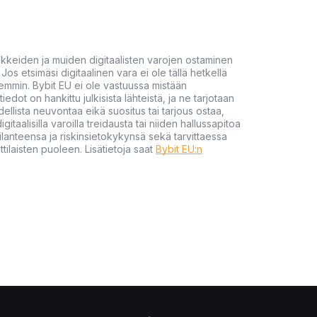
akkeiden ja muiden digitaalisten varojen ostaminen
Jos etsimäsi digitaalinen vara ei ole tällä hetkellä
öhemmin. Bybit EU ei ole vastuussa mistään
tiedot on hankittu julkisista lähteistä, ja ne tarjotaan
dellista neuvontaa eikä suositus tai tarjous ostaa,
gitaalisilla varoilla treidausta tai niiden hallussapitoa
en tilanteensa ja riskinsietokykynsä sekä tarvittaessa
tilaisten puoleen. Lisätietoja saat
Bybit EU:n