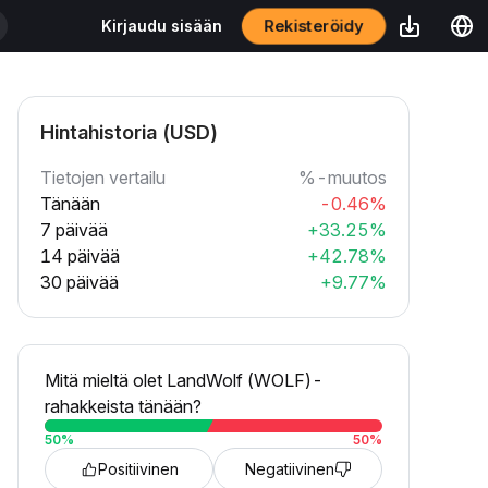
Kirjaudu sisään
Rekisteröidy
Hintahistoria (USD)
Tietojen vertailu
%-muutos
Tänään
-0.46%
7 päivää
+33.25%
14 päivää
+42.78%
30 päivää
+9.77%
Mitä mieltä olet LandWolf (WOLF)-
rahakkeista tänään?
50
%
50
%
Positiivinen
Negatiivinen