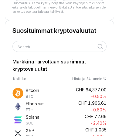
Huomautus: Tämä kysely heijastaa vain käyttäjien mielipiteitä
eikä se ole taloudellinen neuvo. Bybit EU ei tue sitä, eikä sen ole
tarkoitus osoittaa tulevaa kehitystä.
Suosituimmat kryptovaluutat
Search
Markkina-arvoltaan suurimmat
kryptovaluutat
Kolikko
Hinta ja 24 tunnin %
CHF
64,377.00
Bitcoin
-0.50%
BTC
CHF
1,906.61
Ethereum
-0.60%
ETH
CHF
72.66
Solana
-2.40%
SOL
CHF
1.035
XRP