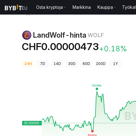
Osta kryptoja
Markkina
Kauppa
Työkal
Kryptohinnat
LandWolf-hinta WOLF
LandWolf-hinta
WOLF
CHF0.00000473
+0.18%
24H
7D
14D
30D
60D
200D
1Y