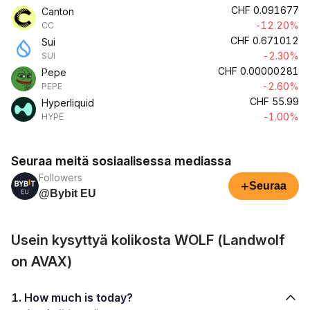
CHF
0.091677
Canton
-12.20%
CC
CHF
0.671012
Sui
-2.30%
SUI
CHF
0.00000281
Pepe
-2.60%
PEPE
CHF
55.99
Hyperliquid
-1.00%
HYPE
Seuraa meitä sosiaalisessa mediassa
Followers
+
Seuraa
@Bybit EU
Usein kysyttyä kolikosta WOLF (Landwolf
on AVAX)
1. How much is today?