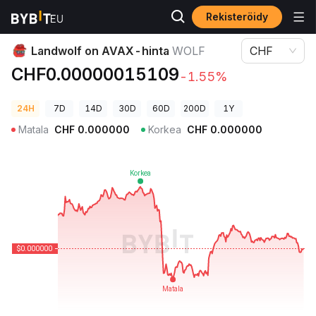
Rekisteröidy
Kryptohinnat
Landwolf on AVAX-hinta WOLF
Landwolf on AVAX-hinta
WOLF
CHF
CHF0.00000015109
-1.55%
24H
7D
14D
30D
60D
200D
1Y
Matala
CHF
0.000000
Korkea
CHF
0.000000