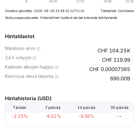
Viimeksi päivitetty: 2026-08-06 23:48:01
(UTC+0)
Tietolähde: CoinGecko
Vastuuvapauslauseke: Historiallinen tuotto ei ole tae tulevasta kehityksestä.
Hintatilastot
Markkina-arvo
104.25K
24 h volyymi
119.99
Kaikkien aikojen huippu
0.00007365
Kierrossa oleva tarjonta
690.00B
Hintahistoria (USD)
Tänään
7 päivää
14 päivää
30 päivää
-2.25%
-8.52%
-9.56%
--