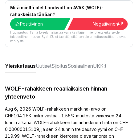
Mitä mieltä olet Landwolf on AVAX (WOLF)-
rahakkeista tänään?
Positiivinen
Negatiivinen
Huomautus: Tämä kysely heijastaa vain käyttäjien mielipiteitä eikä se ole
taloudellinen neuvo. Bybit EU ei tue sitä, eikä sen ole tarkoitus osoittaa tulevaa
kehitystä.
Yleiskatsaus
Uutiset
Sijoitus
Sosiaalinen
UKK:t
WOLF-rahakkeen reaaliaikaisen hinnan
yhteenveto
Aug 6, 2026 WOLF-rahakkeen markkina-arvo on
CHF104.25K, mikä vastaa -1.55% muutosta viimeisen 24
tunnin aikana. WOLF-rahakkeen tämänhetkinen hinta on CHF
0.00000015109, ja sen 24 tunnin treidausvolyymi on CHF
119.99. WOLF-rahakkeen kierrossa oleva tarjonta on