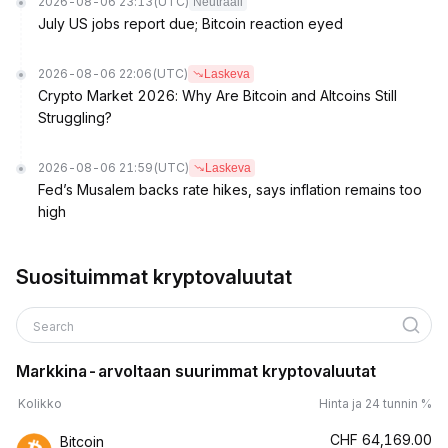
2026-08-06 23:13
(UTC)
Neutraali
July US jobs report due; Bitcoin reaction eyed
2026-08-06 22:06
(UTC)
Laskeva
Crypto Market 2026: Why Are Bitcoin and Altcoins Still
Struggling?
2026-08-06 21:59
(UTC)
Laskeva
Fed’s Musalem backs rate hikes, says inflation remains too
high
Suosituimmat kryptovaluutat
Search
Markkina-arvoltaan suurimmat kryptovaluutat
Kolikko
Hinta ja 24 tunnin %
CHF
64,169.00
Bitcoin