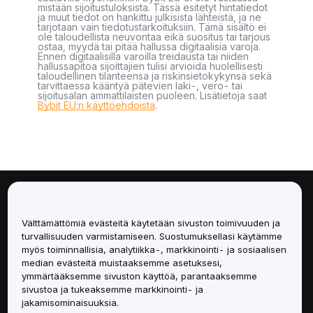
mistään sijoitustuloksista. Tässä esitetyt hintatiedot
ja muut tiedot on hankittu julkisista lähteistä, ja ne
tarjotaan vain tiedotustarkoituksiin. Tämä sisältö ei
ole taloudellista neuvontaa eikä suositus tai tarjous
ostaa, myydä tai pitää hallussa digitaalisia varoja.
Ennen digitaalisilla varoilla treidausta tai niiden
hallussapitoa sijoittajien tulisi arvioida huolellisesti
taloudellinen tilanteensa ja riskinsietokykynsä sekä
tarvittaessa kääntyä pätevien laki-, vero- tai
sijoitusalan ammattilaisten puoleen. Lisätietoja saat
Bybit EU:n käyttöehdoista
.
Tietoa
Välttämättömiä evästeitä käytetään sivuston toimivuuden ja
Palvelut
turvallisuuden varmistamiseen. Suostumuksellasi käytämme
myös toiminnallisia, analytiikka-, markkinointi- ja sosiaalisen
median evästeitä muistaaksemme asetuksesi,
Tuki
ymmärtääksemme sivuston käyttöä, parantaaksemme
sivustoa ja tukeaksemme markkinointi- ja
Tuotteet
jakamisominaisuuksia.