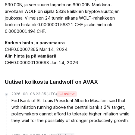
690.00B, ja sen suurin tarjonta on 690.00B. Markkina-
arvoltaan WOLF on sijalla 5338 kaikkien kryptovaluuttojen
joukossa. Viimeisen 24 tunnin aikana WOLF-rahakkeen
korkein hinta oli 0.000000156321 CHF ja alin hinta oli
0.0000001494 CHF.
Korkein hinta ja päivämäärä
CHF0.00007365 Mar 14, 2024
Alin hinta ja päivämäärä
CHF0.000000130698 Jun 14, 2026
Uutiset kolikosta Landwolf on AVAX
2026-08-06 23:35
(UTC)
Laskeva
Fed Bank of St. Louis President Alberto Musalem said that
with inflation running above the central bank’s 2% target,
policymakers cannot afford to tolerate higher inflation while
they wait for the possibility of stronger productivity growth.