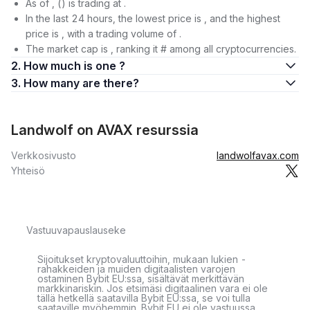
As of , () is trading at .
In the last 24 hours, the lowest price is , and the highest
price is , with a trading volume of .
The market cap is , ranking it # among all cryptocurrencies.
2. How much is one ?
3. How many are there?
Landwolf on AVAX resurssia
Verkkosivusto
landwolfavax.com
Yhteisö
Vastuuvapauslauseke
Sijoitukset kryptovaluuttoihin, mukaan lukien -
rahakkeiden ja muiden digitaalisten varojen
ostaminen Bybit EU:ssa, sisältävät merkittävän
markkinariskin. Jos etsimäsi digitaalinen vara ei ole
tällä hetkellä saatavilla Bybit EU:ssa, se voi tulla
saataville myöhemmin. Bybit EU ei ole vastuussa