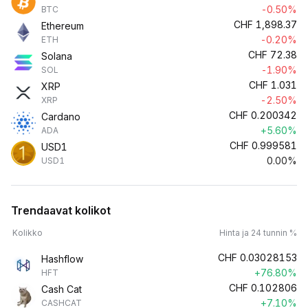
-0.50%
BTC
CHF
1,898.37
Ethereum
-0.20%
ETH
CHF
72.38
Solana
-1.90%
SOL
CHF
1.031
XRP
-2.50%
XRP
CHF
0.200342
Cardano
+5.60%
ADA
CHF
0.999581
USD1
0.00%
USD1
Trendaavat kolikot
Kolikko
Hinta ja 24 tunnin %
CHF
0.03028153
Hashflow
+76.80%
HFT
CHF
0.102806
Cash Cat
+7.10%
CASHCAT