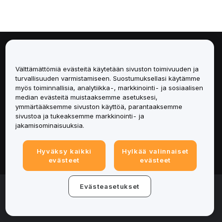
Tietoa
Välttämättömiä evästeitä käytetään sivuston toimivuuden ja
Palvelut
turvallisuuden varmistamiseen. Suostumuksellasi käytämme
myös toiminnallisia, analytiikka-, markkinointi- ja sosiaalisen
median evästeitä muistaaksemme asetuksesi,
Tuki
ymmärtääksemme sivuston käyttöä, parantaaksemme
sivustoa ja tukeaksemme markkinointi- ja
Tuotteet
jakamisominaisuuksia.
Lakiasiat
Hyväksy kaikki
Hylkää valinnaiset
evästeet
evästeet
© 2025-2026 Bybit.eu. Kaikki oikeudet pidätetään.
Evästeasetukset
Palveluehdot
|
Tietosuojaehdot
|
Yritystiedot
(Impressum)
|
Evästeasetukset