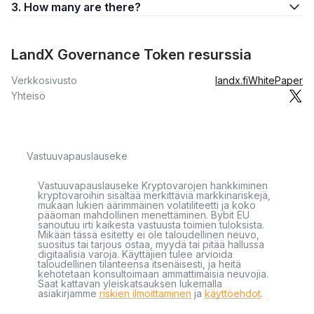
3. How many are there?
LandX Governance Token resurssia
Verkkosivusto
landx.fi
WhitePaper
Yhteisö
Vastuuvapauslauseke
Vastuuvapauslauseke Kryptovarojen hankkiminen
kryptovaroihin sisältää merkittäviä markkinariskejä,
mukaan lukien äärimmäinen volatiliteetti ja koko
pääoman mahdollinen menettäminen. Bybit EU
sanoutuu irti kaikesta vastuusta toimien tuloksista.
Mikään tässä esitetty ei ole taloudellinen neuvo,
suositus tai tarjous ostaa, myydä tai pitää hallussa
digitaalisia varoja. Käyttäjien tulee arvioida
taloudellinen tilanteensa itsenäisesti, ja heitä
kehotetaan konsultoimaan ammattimaisia neuvojia.
Saat kattavan yleiskatsauksen lukemalla
asiakirjamme
riskien ilmoittaminen
ja
käyttöehdot
.