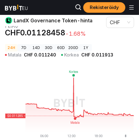
Rekisteröidy
Kryptohinnat
LandX Governance Token-hinta LNDX
LandX Governance Token-hinta
CHF
LNDX
CHF0.01128458
-1.68%
24H
7D
14D
30D
60D
200D
1Y
Matala
CHF
0.011240
Korkea
CHF
0.011913