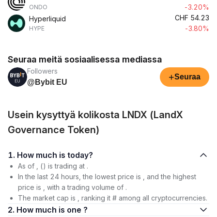
-3.20%
ONDO
CHF
54.23
Hyperliquid
-3.80%
HYPE
Seuraa meitä sosiaalisessa mediassa
Followers
+
Seuraa
@Bybit EU
Usein kysyttyä kolikosta LNDX (LandX
Governance Token)
1. How much is today?
As of , () is trading at .
In the last 24 hours, the lowest price is , and the highest
price is , with a trading volume of .
The market cap is , ranking it # among all cryptocurrencies.
2. How much is one ?