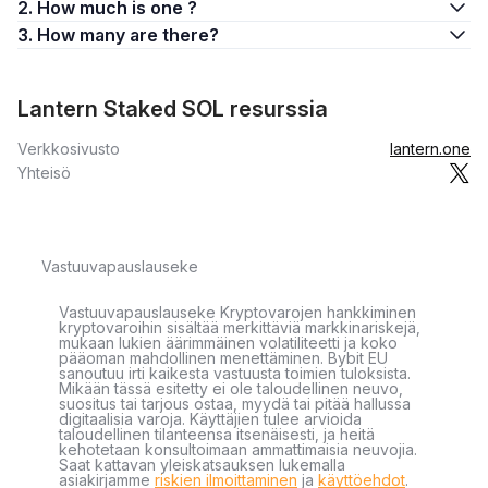
2. How much is one ?
3. How many are there?
Lantern Staked SOL resurssia
Verkkosivusto
lantern.one
Yhteisö
Vastuuvapauslauseke
Vastuuvapauslauseke Kryptovarojen hankkiminen
kryptovaroihin sisältää merkittäviä markkinariskejä,
mukaan lukien äärimmäinen volatiliteetti ja koko
pääoman mahdollinen menettäminen. Bybit EU
sanoutuu irti kaikesta vastuusta toimien tuloksista.
Mikään tässä esitetty ei ole taloudellinen neuvo,
suositus tai tarjous ostaa, myydä tai pitää hallussa
digitaalisia varoja. Käyttäjien tulee arvioida
taloudellinen tilanteensa itsenäisesti, ja heitä
kehotetaan konsultoimaan ammattimaisia neuvojia.
Saat kattavan yleiskatsauksen lukemalla
asiakirjamme
riskien ilmoittaminen
ja
käyttöehdot
.