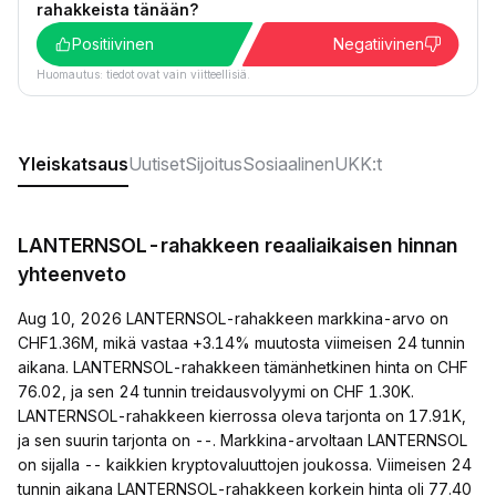
rahakkeista tänään?
Positiivinen
Negatiivinen
Huomautus: tiedot ovat vain viitteellisiä.
Yleiskatsaus
Uutiset
Sijoitus
Sosiaalinen
UKK:t
LANTERNSOL-rahakkeen reaaliaikaisen hinnan
yhteenveto
Aug 10, 2026 LANTERNSOL-rahakkeen markkina-arvo on
CHF1.36M, mikä vastaa +3.14% muutosta viimeisen 24 tunnin
aikana. LANTERNSOL-rahakkeen tämänhetkinen hinta on CHF
76.02, ja sen 24 tunnin treidausvolyymi on CHF 1.30K.
LANTERNSOL-rahakkeen kierrossa oleva tarjonta on 17.91K,
ja sen suurin tarjonta on --. Markkina-arvoltaan LANTERNSOL
on sijalla -- kaikkien kryptovaluuttojen joukossa. Viimeisen 24
tunnin aikana LANTERNSOL-rahakkeen korkein hinta oli 77.40