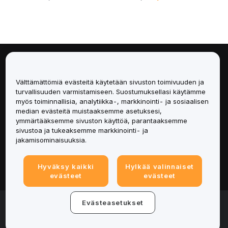
Tietoa
Välttämättömiä evästeitä käytetään sivuston toimivuuden ja
Palvelut
turvallisuuden varmistamiseen. Suostumuksellasi käytämme
myös toiminnallisia, analytiikka-, markkinointi- ja sosiaalisen
median evästeitä muistaaksemme asetuksesi,
Tuki
ymmärtääksemme sivuston käyttöä, parantaaksemme
sivustoa ja tukeaksemme markkinointi- ja
Tuotteet
jakamisominaisuuksia.
Lakiasiat
Hyväksy kaikki
Hylkää valinnaiset
evästeet
evästeet
© 2025-2026 Bybit.eu. Kaikki oikeudet pidätetään.
Evästeasetukset
Palveluehdot
|
Tietosuojaehdot
|
Yritystiedot
(Impressum)
|
Evästeasetukset