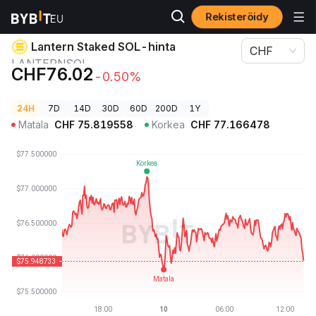
Rekisteröidy
Kryptohinnat
Lantern Staked SOL-hinta LANTERNSOL
Lantern Staked SOL-hinta
CHF
LANTERNSOL
CHF76.02
-0.50%
24H
7D
14D
30D
60D
200D
1Y
Matala
CHF
75.819558
Korkea
CHF
77.166478