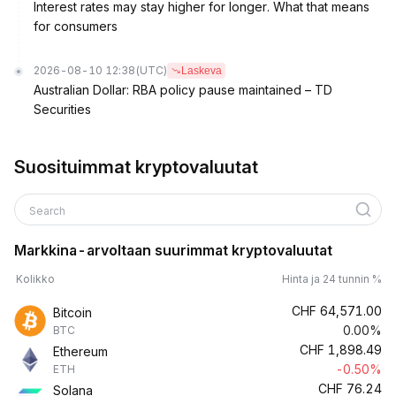
Interest rates may stay higher for longer. What that means
for consumers
2026-08-10 12:38
(UTC)
Laskeva
Australian Dollar: RBA policy pause maintained – TD
Securities
Suosituimmat kryptovaluutat
Search
Markkina-arvoltaan suurimmat kryptovaluutat
Kolikko
Hinta ja 24 tunnin %
CHF
64,571.00
Bitcoin
0.00%
BTC
CHF
1,898.49
Ethereum
-0.50%
ETH
CHF
76.24
Solana