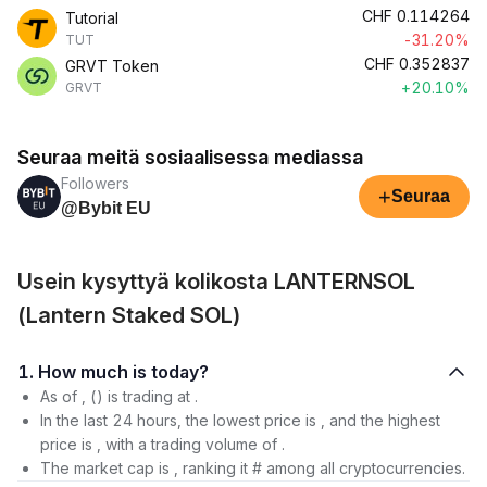
CHF
0.114264
Tutorial
-31.20%
TUT
CHF
0.352837
GRVT Token
+20.10%
GRVT
Seuraa meitä sosiaalisessa mediassa
Followers
+
Seuraa
@Bybit EU
Usein kysyttyä kolikosta LANTERNSOL
(Lantern Staked SOL)
1. How much is today?
As of , () is trading at .
In the last 24 hours, the lowest price is , and the highest
price is , with a trading volume of .
The market cap is , ranking it # among all cryptocurrencies.