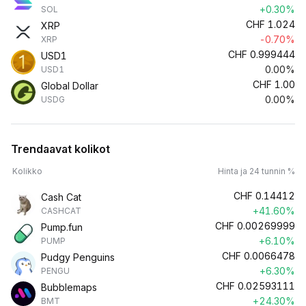
+0.30%
SOL
CHF
1.024
XRP
-0.70%
XRP
CHF
0.999444
USD1
0.00%
USD1
CHF
1.00
Global Dollar
0.00%
USDG
Trendaavat kolikot
Kolikko
Hinta ja 24 tunnin %
CHF
0.14412
Cash Cat
+41.60%
CASHCAT
CHF
0.00269999
Pump.fun
+6.10%
PUMP
CHF
0.0066478
Pudgy Penguins
+6.30%
PENGU
CHF
0.02593111
Bubblemaps
+24.30%
BMT