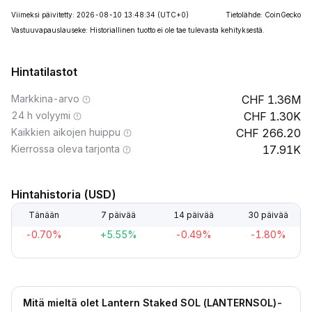
Viimeksi päivitetty: 2026-08-10 13:48:34
(UTC+0)
Tietolähde: CoinGecko
Vastuuvapauslauseke: Historiallinen tuotto ei ole tae tulevasta kehityksestä.
Hintatilastot
Markkina-arvo
1.36M
24 h volyymi
1.30K
Kaikkien aikojen huippu
266.20
Kierrossa oleva tarjonta
17.91K
Hintahistoria (USD)
Tänään
7 päivää
14 päivää
30 päivää
-0.70%
+5.55%
-0.49%
-1.80%
Mitä mieltä olet Lantern Staked SOL (LANTERNSOL)-