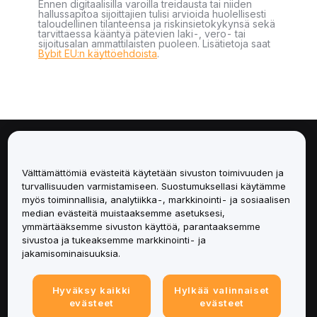
Ennen digitaalisilla varoilla treidausta tai niiden
hallussapitoa sijoittajien tulisi arvioida huolellisesti
taloudellinen tilanteensa ja riskinsietokykynsä sekä
tarvittaessa kääntyä pätevien laki-, vero- tai
sijoitusalan ammattilaisten puoleen. Lisätietoja saat
Bybit EU:n käyttöehdoista
.
Tietoa
Välttämättömiä evästeitä käytetään sivuston toimivuuden ja
Palvelut
turvallisuuden varmistamiseen. Suostumuksellasi käytämme
myös toiminnallisia, analytiikka-, markkinointi- ja sosiaalisen
median evästeitä muistaaksemme asetuksesi,
Tuki
ymmärtääksemme sivuston käyttöä, parantaaksemme
sivustoa ja tukeaksemme markkinointi- ja
Tuotteet
jakamisominaisuuksia.
Lakiasiat
Hyväksy kaikki
Hylkää valinnaiset
evästeet
evästeet