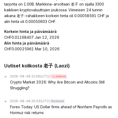
tarjonta on 1.00B. Markkina-arvoltaan 老子 on sijalla 3300
kaikkien kryptovaluuttojen joukossa. Viimeisen 24 tunnin
aikana 老子-rahakkeen korkein hinta oli 0.00058591 CHF ja
alin hinta oli 0.00050603 CHF.
Korkein hinta ja päivämäärä
CHF0.01168407 Jan 12, 2026
Alin hinta ja päivämäärä
CHF0.00025961 Mar 10, 2026
Uutiset kolikosta 老子 (Laozi)
2026-08-06 22:06
(UTC)
Laskeva
Crypto Market 2026: Why Are Bitcoin and Altcoins Still
Struggling?
2026-08-06 20:53
(UTC)
Neutraali
Forex Today: US Dollar firms ahead of Nonfarm Payrolls as
Hormuz risk returns