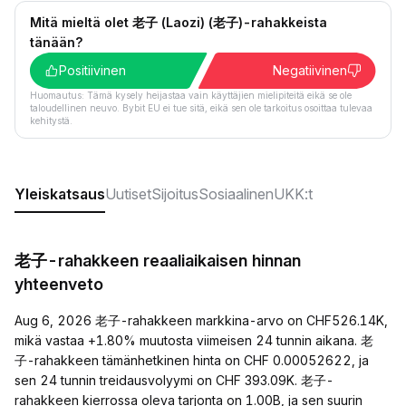
Mitä mieltä olet 老子 (Laozi) (老子)-rahakkeista
tänään?
Positiivinen
Negatiivinen
Huomautus: Tämä kysely heijastaa vain käyttäjien mielipiteitä eikä se ole
taloudellinen neuvo. Bybit EU ei tue sitä, eikä sen ole tarkoitus osoittaa tulevaa
kehitystä.
Yleiskatsaus
Uutiset
Sijoitus
Sosiaalinen
UKK:t
老子-rahakkeen reaaliaikaisen hinnan
yhteenveto
Aug 6, 2026 老子-rahakkeen markkina-arvo on CHF526.14K,
mikä vastaa +1.80% muutosta viimeisen 24 tunnin aikana. 老
子-rahakkeen tämänhetkinen hinta on CHF 0.00052622, ja
sen 24 tunnin treidausvolyymi on CHF 393.09K. 老子-
rahakkeen kierrossa oleva tarjonta on 1.00B, ja sen suurin