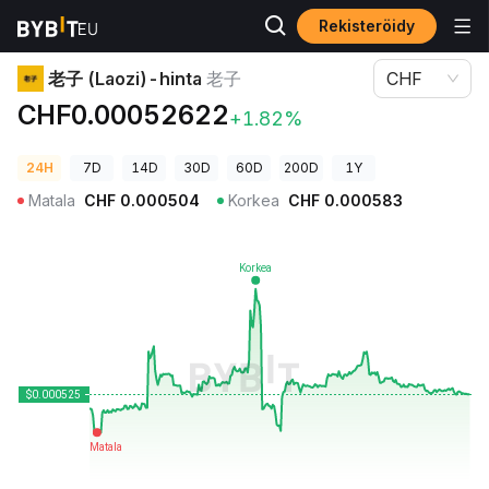
Rekisteröidy
Kryptohinnat
老子 (Laozi)-hinta 老子
老子 (Laozi)-hinta
老子
CHF
CHF0.00052622
+1.82%
24H
7D
14D
30D
60D
200D
1Y
Matala
CHF
0.000504
Korkea
CHF
0.000583