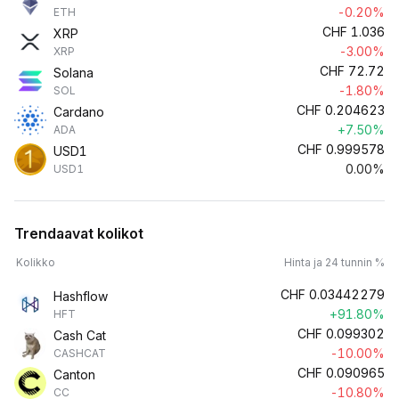
-0.20%
ETH
CHF
1.036
XRP
-3.00%
XRP
CHF
72.72
Solana
-1.80%
SOL
CHF
0.204623
Cardano
+7.50%
ADA
CHF
0.999578
USD1
0.00%
USD1
Trendaavat kolikot
Kolikko
Hinta ja 24 tunnin %
CHF
0.03442279
Hashflow
+91.80%
HFT
CHF
0.099302
Cash Cat
-10.00%
CASHCAT
CHF
0.090965
Canton
-10.80%
CC