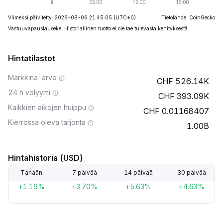
Viimeksi päivitetty: 2026-08-06 21:45:05
(UTC+0)
Tietolähde: CoinGecko
Vastuuvapauslauseke: Historiallinen tuotto ei ole tae tulevasta kehityksestä.
Hintatilastot
Markkina-arvo
526.14K
24 h volyymi
393.09K
Kaikkien aikojen huippu
0.01168407
Kierrossa oleva tarjonta
1.00B
Hintahistoria (USD)
Tänään
7 päivää
14 päivää
30 päivää
+1.19%
+3.70%
+5.63%
+4.63%