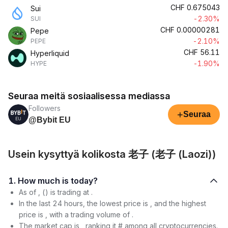
CHF
0.675043
Sui
-2.30%
SUI
CHF
0.00000281
Pepe
-2.10%
PEPE
CHF
56.11
Hyperliquid
-1.90%
HYPE
Seuraa meitä sosiaalisessa mediassa
Followers
+
Seuraa
@Bybit EU
Usein kysyttyä kolikosta 老子 (老子 (Laozi))
1. How much is today?
As of , () is trading at .
In the last 24 hours, the lowest price is , and the highest
price is , with a trading volume of .
The market cap is , ranking it # among all cryptocurrencies.