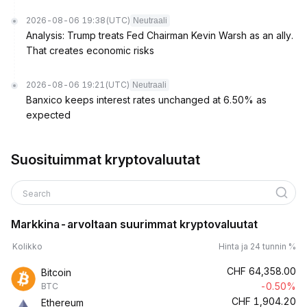
2026-08-06 19:38
(UTC)
Neutraali
Analysis: Trump treats Fed Chairman Kevin Warsh as an ally.
That creates economic risks
2026-08-06 19:21
(UTC)
Neutraali
Banxico keeps interest rates unchanged at 6.50% as
expected
Suosituimmat kryptovaluutat
Search
Markkina-arvoltaan suurimmat kryptovaluutat
Kolikko
Hinta ja 24 tunnin %
CHF
64,358.00
Bitcoin
-0.50%
BTC
CHF
1,904.20
Ethereum