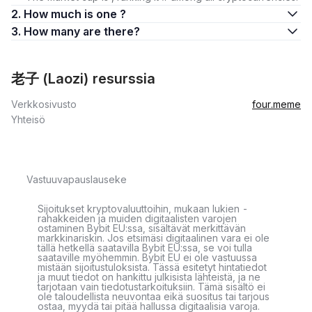
2. How much is one ?
3. How many are there?
老子 (Laozi) resurssia
Verkkosivusto
four.meme
Yhteisö
Vastuuvapauslauseke
Sijoitukset kryptovaluuttoihin, mukaan lukien -
rahakkeiden ja muiden digitaalisten varojen
ostaminen Bybit EU:ssa, sisältävät merkittävän
markkinariskin. Jos etsimäsi digitaalinen vara ei ole
tällä hetkellä saatavilla Bybit EU:ssa, se voi tulla
saataville myöhemmin. Bybit EU ei ole vastuussa
mistään sijoitustuloksista. Tässä esitetyt hintatiedot
ja muut tiedot on hankittu julkisista lähteistä, ja ne
tarjotaan vain tiedotustarkoituksiin. Tämä sisältö ei
ole taloudellista neuvontaa eikä suositus tai tarjous
ostaa, myydä tai pitää hallussa digitaalisia varoja.