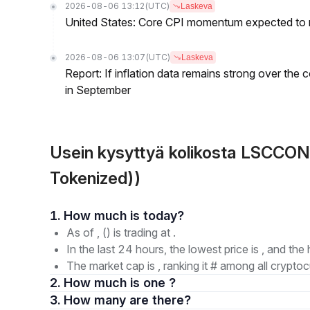
2026-08-06 13:12
(UTC)
Laskeva
United States: Core CPI momentum expected to re
2026-08-06 13:07
(UTC)
Laskeva
Report: If inflation data remains strong over the 
in September
Usein kysyttyä kolikosta LSCCON
Tokenized))
1. How much is today?
As of , () is trading at .
In the last 24 hours, the lowest price is , and the 
The market cap is , ranking it # among all cryptoc
2. How much is one ?
3. How many are there?