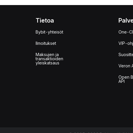
Tietoa
Palve
Bybit-yhteisöt
One-Cl
Ilmoitukset
VIP-oh
Maksujen ja
Suositt
transaktioiden
yleiskatsaus
Veron 
Open B
API