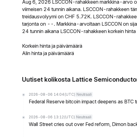
Aug 6, 2026 LSCCON-rahakkeen markkina-arvo o
viimeisen 24 tunnin aikana. LSCCON-rahakkeen täm
treidausvolyymi on CHF 5.72K. LSCCON-rahakkeen ki
tarjonta on --. Markkina-arvoltaan LSCCON on sijal
24 tunnin aikana LSCCON-rahakkeen korkein hinta ol
Korkein hinta ja päivämäärä
Alin hinta ja päivämäärä
Uutiset kolikosta Lattice Semiconduct
2026-08-06 14:04
(UTC)
Neutraali
Federal Reserve bitcoin impact deepens as BTC t
2026-08-06 13:12
(UTC)
Neutraali
Wall Street cries out over Fed reform, Dimon back