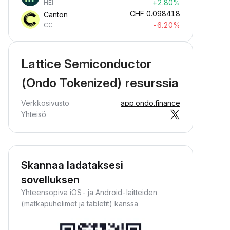
+2.80%
HEI
CHF
0.098418
Canton
-6.20%
CC
Lattice Semiconductor
(Ondo Tokenized) resurssia
Verkkosivusto
app.ondo.finance
Yhteisö
Skannaa ladataksesi
sovelluksen
Yhteensopiva iOS- ja Android-laitteiden
(matkapuhelimet ja tabletit) kanssa