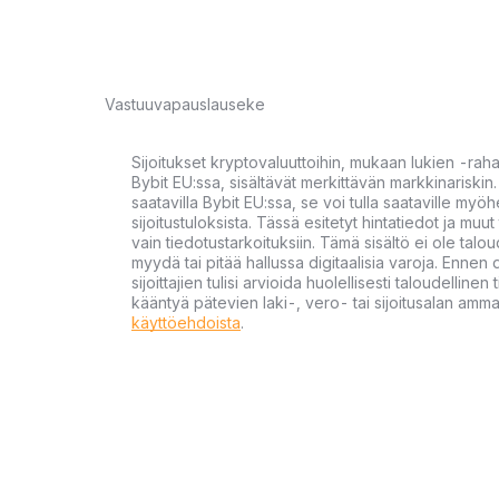
Vastuuvapauslauseke
Sijoitukset kryptovaluuttoihin, mukaan lukien -rah
Bybit EU:ssa, sisältävät merkittävän markkinariskin. 
saatavilla Bybit EU:ssa, se voi tulla saataville my
sijoitustuloksista. Tässä esitetyt hintatiedot ja muut 
vain tiedotustarkoituksiin. Tämä sisältö ei ole talou
myydä tai pitää hallussa digitaalisia varoja. Ennen di
sijoittajien tulisi arvioida huolellisesti taloudellin
kääntyä pätevien laki-, vero- tai sijoitusalan ammat
käyttöehdoista
.