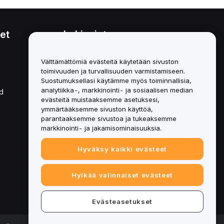
et
Lakiasiat
Eturistiriitapolitiikka
Välttämättömiä evästeitä käytetään sivuston
toimivuuden ja turvallisuuden varmistamiseen.
Yhteenveto säilytys- ja
hallinnointikäytännöstä
Suostumuksellasi käytämme myös toiminnallisia,
analytiikka-, markkinointi- ja sosiaalisen median
d
ESG-tiedot
evästeitä muistaaksemme asetuksesi,
ymmärtääksemme sivuston käyttöä,
Crypto-Asset White Papers
parantaaksemme sivustoa ja tukeaksemme
markkinointi- ja jakamisominaisuuksia.
Hyväksy kaikki evästeet
Hylkää valinnaiset evästeet
Evästeasetukset