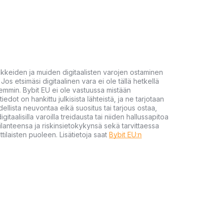
akkeiden ja muiden digitaalisten varojen ostaminen
Jos etsimäsi digitaalinen vara ei ole tällä hetkellä
öhemmin. Bybit EU ei ole vastuussa mistään
tiedot on hankittu julkisista lähteistä, ja ne tarjotaan
dellista neuvontaa eikä suositus tai tarjous ostaa,
gitaalisilla varoilla treidausta tai niiden hallussapitoa
en tilanteensa ja riskinsietokykynsä sekä tarvittaessa
tilaisten puoleen. Lisätietoja saat
Bybit EU:n