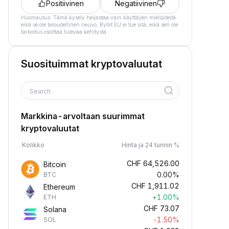
Positiivinen
Negatiivinen
Huomautus: Tämä kysely heijastaa vain käyttäjien mielipiteitä
eikä se ole taloudellinen neuvo. Bybit EU ei tue sitä, eikä sen ole
tarkoitus osoittaa tulevaa kehitystä.
Suosituimmat kryptovaluutat
Search
Markkina-arvoltaan suurimmat
kryptovaluutat
Kolikko
Hinta ja 24 tunnin %
CHF
64,526.00
Bitcoin
0.00%
BTC
CHF
1,911.02
Ethereum
+1.00%
ETH
CHF
73.07
Solana
-1.50%
SOL