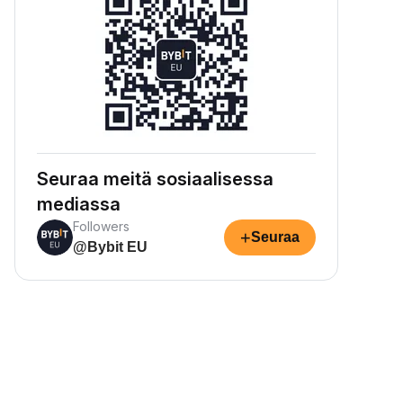
Seuraa meitä sosiaalisessa
mediassa
Followers
+
Seuraa
@Bybit EU