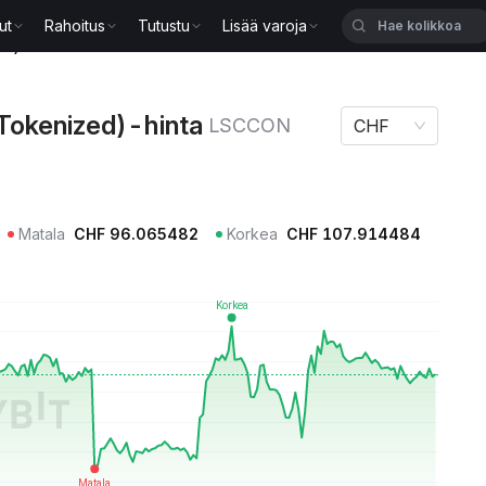
ut
Rahoitus
Tutustu
Lisää varoja
zed)-hinta LSCCON
Tokenized)-hinta
LSCCON
CHF
Matala
CHF
96.065482
Korkea
CHF
107.914484