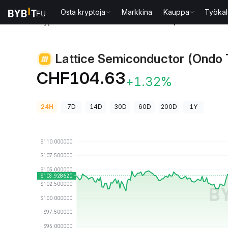
Osta kryptoja
Markkina
Kauppa
Työkal
Kryptohinnat
Lattice Semiconductor (Ondo Tokeni
Lattice Semiconductor (Ondo 
CHF104.63
+1.32%
24H
7D
14D
30D
60D
200D
1Y