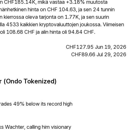
n CHF185.14K, mikä vastaa +3.18% muutosta
änhetkinen hinta on CHF 104.63, ja sen 24 tunnin
errossa oleva tarjonta on 1.77K, ja sen suurin
la 4533 kaikkien kryptovaluuttojen joukossa. Viimeisen
i 108.68 CHF ja alin hinta oli 94.84 CHF.
CHF127.95 Jun 19, 2026
CHF89.66 Jul 29, 2026
or (Ondo Tokenized)
rades 49% below its record high
s Wachter, calling him visionary