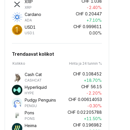
CHF
1.038
XRP
-2.40%
XRP
CHF
0.20447
Cardano
+7.10%
ADA
CHF
0.999611
USD1
0.00%
USD1
Trendaavat kolikot
Kolikko
Hinta ja 24 tunnin %
CHF
0.108452
Cash Cat
+18.70%
CASHCAT
CHF
56.15
Hyperliquid
-2.20%
HYPE
CHF
0.00614053
Pudgy Penguins
-0.30%
PENGU
CHF
0.02205788
Pons
+11.50%
PONS
CHF
0.196982
Heima