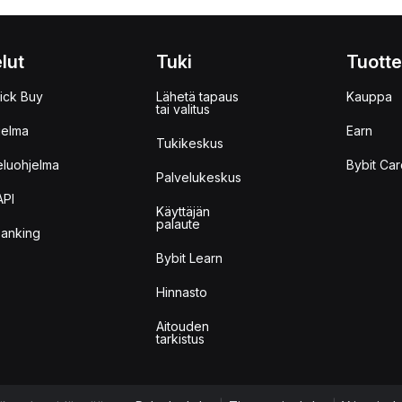
lut
Tuki
Tuotte
ick Buy
Lähetä tapaus
Kauppa
tai valitus
jelma
Earn
Tukikeskus
eluohjelma
Bybit Car
Palvelukeskus
API
Käyttäjän
palaute
anking
Bybit Learn
Hinnasto
Aitouden
tarkistus