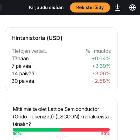
Rekisteröidy
Kirjaudu sisään
Hintahistoria (USD)
Tietojen vertailu
%-muutos
Tänään
+0.64%
7 päivää
+3.39%
14 päivää
-3.06%
30 päivää
-2.58%
Mitä mieltä olet Lattice Semiconductor
(Ondo Tokenized) (LSCCON)-rahakkeista
tänään?
50
%
50
%