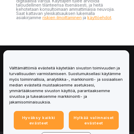
digitaalisia varoja. Käyttäjien tulee arvioida
taloudellinen tilanteensa itsenäisesti, ja heitä
kehotetaan konsultoimaan ammattimaisia neuvojia.
Saat kattavan yleiskatsauksen lukemalla
asiakirjamme
riskien ilmoittaminen
ja
käyttöehdot
.
Tietoa
Välttämättömiä evästeitä käytetään sivuston toimivuuden ja
Palvelut
turvallisuuden varmistamiseen. Suostumuksellasi käytämme
myös toiminnallisia, analytiikka-, markkinointi- ja sosiaalisen
median evästeitä muistaaksemme asetuksesi,
Tuki
ymmärtääksemme sivuston käyttöä, parantaaksemme
sivustoa ja tukeaksemme markkinointi- ja
Tuotteet
jakamisominaisuuksia.
Lakiasiat
Hyväksy kaikki
Hylkää valinnaiset
evästeet
evästeet