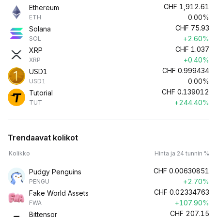
CHF
1,912.61
Ethereum
0.00%
ETH
CHF
75.93
Solana
+2.60%
SOL
CHF
1.037
XRP
+0.40%
XRP
CHF
0.999434
USD1
0.00%
USD1
CHF
0.139012
Tutorial
+244.40%
TUT
Trendaavat kolikot
Kolikko
Hinta ja 24 tunnin %
CHF
0.00630851
Pudgy Penguins
+2.70%
PENGU
CHF
0.02334763
Fake World Assets
+107.90%
FWA
CHF
207.15
Bittensor