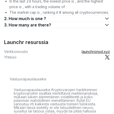
In the last 24 hours, the lowest price is , and the highest
price is , with a trading volume of .
The market cap is , ranking it # among all cryptocurrencies.
2. How much is one ?
3. How many are there?
Launchr resurssia
Verkkosivusto
launchronsol.xyz
Yhteisö
Vastuuvapauslauseke
Vastuuvapauslauseke Kryptovarojen hankkiminen
kryptovaroihin sisältää merkittäviä markkinariskejä,
mukaan lukien äärimmäinen volatiliteetti ja koko
pääoman mahdollinen menettäminen. Bybit EU
sanoutuu irti kaikesta vastuusta toimien tuloksista.
Mikään tässä esitetty ei ole taloudellinen neuvo,
suositus tai tarjous ostaa, myydä tai pitää hallussa