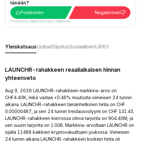
tänään?
Positiivinen
Negatiivinen
Huomautus: tiedot ovat vain viitteellisiä.
Yleiskatsaus
Uutiset
Sijoitus
Sosiaalinen
UKK:t
LAUNCHR-rahakkeen reaaliaikaisen hinnan
yhteenveto
Aug 9, 2026 LAUNCHR-rahakkeen markkina-arvo on
CHF4.40K, mikä vastaa +0.46% muutosta viimeisen 24 tunnin
aikana. LAUNCHR-rahakkeen tämänhetkinen hinta on CHF
0.00000487, ja sen 24 tunnin treidausvolyymi on CHF 131.45.
LAUNCHR-rahakkeen kierrossa oleva tarjonta on 904.40M, ja
sen suurin tarjonta on 1.00B. Markkina-arvoltaan LAUNCHR on
sijalla 11488 kaikkien kryptovaluuttojen joukossa. Viimeisen
24 tunnin aikana LAUNCHR-rahakkeen korkein hinta oli