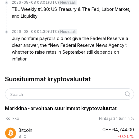
2026-08-08 03:01
(UTC)
Neutraali
TBL Weekly #180: US Treasury & The Fed, Labor Market,
and Liquidity
2026-08-08 01:39
(UTC)
Neutraali
July nonfarm payrolls did not give the Federal Reserve a
clear answer; the “New Federal Reserve News Agency”:
whether to raise rates in September still depends on
inflation.
Suosituimmat kryptovaluutat
Search
Markkina-arvoltaan suurimmat kryptovaluutat
Kolikko
Hinta ja 24 tunnin %
CHF
64,744.00
Bitcoin
-0.20%
BTC