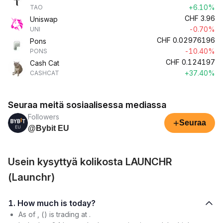
+6.10%
TAO
CHF
3.96
Uniswap
-0.70%
UNI
CHF
0.02976196
Pons
-10.40%
PONS
CHF
0.124197
Cash Cat
+37.40%
CASHCAT
Seuraa meitä sosiaalisessa mediassa
Followers
+
Seuraa
@Bybit EU
Usein kysyttyä kolikosta LAUNCHR
(Launchr)
1. How much is today?
As of , () is trading at .