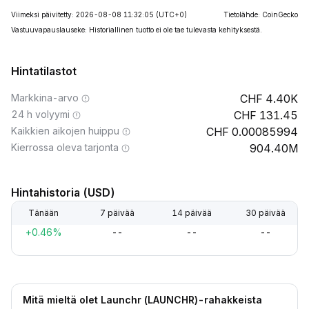
Viimeksi päivitetty: 2026-08-08 11:32:05
(UTC+0)
Tietolähde: CoinGecko
Vastuuvapauslauseke: Historiallinen tuotto ei ole tae tulevasta kehityksestä.
Hintatilastot
Markkina-arvo
4.40K
24 h volyymi
131.45
Kaikkien aikojen huippu
0.00085994
Kierrossa oleva tarjonta
904.40M
Hintahistoria (USD)
Tänään
7 päivää
14 päivää
30 päivää
+0.46%
--
--
--
Mitä mieltä olet Launchr (LAUNCHR)-rahakkeista