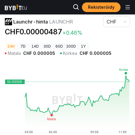
Rekisteröidy
Kryptohinnat
Launchr-hinta LAUNCHR
Launchr-hinta
LAUNCHR
CHF
CHF0.00000487
+0.46%
24H
7D
14D
30D
60D
200D
1Y
Matala
CHF
0.000005
Korkea
CHF
0.000005