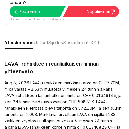
tänään?
Positiivinen
Negatiivinen
Huomautus: tiedot ovat vain viitteellisiä.
Yleiskatsaus
Uutiset
Sijoitus
Sosiaalinen
UKK:t
LAVA-rahakkeen reaaliaikaisen hinnan
yhteenveto
Aug 8, 2026 LAVA-rahakkeen markkina-arvo on CHF7.70M,
mikä vastaa +2.53% muutosta viimeisen 24 tunnin aikana.
LAVA-rahakkeen tämänhetkinen hinta on CHF 0.01346145, ja
sen 24 tunnin treidausvolyymi on CHF 598.81K. LAVA-
rahakkeen kierrossa oleva tarjonta on 572.10M, ja sen suurin
tarjonta on 1.00B. Markkina-arvoltaan LAVA on sijalla 1183
kaikkien kryptovaluuttojen joukossa. Viimeisen 24 tunnin
aikana LAVA-rahakkeen korkein hinta oli 0.01346828 CHF ja