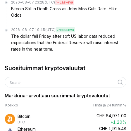
2026-08-07 23:28
(UTC)
Laskeva
Bitcoin Still in Death Cross as Jobs Miss Cuts Rate-Hike
Odds
2026-08-07 19:45
(UTC)
nouseva
The dollar fell Friday after soft US labor data reduced
expectations that the Federal Reserve will raise interest
rates in the near term.
Suosituimmat kryptovaluutat
Search
Markkina-arvoltaan suurimmat kryptovaluutat
Kolikko
Hinta ja 24 tunnin %
CHF
64,971.00
Bitcoin
+1.20%
BTC
CHF
1,915.48
Ethereum