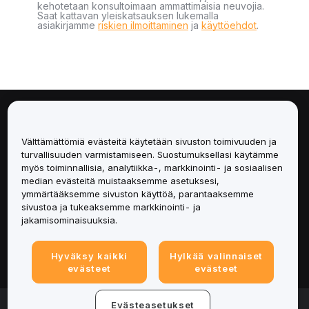
kehotetaan konsultoimaan ammattimaisia neuvojia.
Saat kattavan yleiskatsauksen lukemalla
asiakirjamme
riskien ilmoittaminen
ja
käyttöehdot
.
Tietoa
Välttämättömiä evästeitä käytetään sivuston toimivuuden ja
Palvelut
turvallisuuden varmistamiseen. Suostumuksellasi käytämme
myös toiminnallisia, analytiikka-, markkinointi- ja sosiaalisen
median evästeitä muistaaksemme asetuksesi,
Tuki
ymmärtääksemme sivuston käyttöä, parantaaksemme
sivustoa ja tukeaksemme markkinointi- ja
Tuotteet
jakamisominaisuuksia.
Lakiasiat
Hyväksy kaikki
Hylkää valinnaiset
evästeet
evästeet
© 2025-2026 Bybit.eu. Kaikki oikeudet pidätetään.
Evästeasetukset