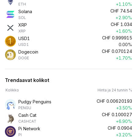
+1.10%
ETH
CHF
74.54
Solana
+2.90%
SOL
CHF
1.034
XRP
+1.60%
XRP
CHF
0.999915
USD1
0.00%
USD1
CHF
0.070124
Dogecoin
+1.70%
DOGE
Trendaavat kolikot
Kolikko
Hinta ja 24 tunnin %
CHF
0.00620193
Pudgy Penguins
+3.50%
PENGU
CHF
0.100027
Cash Cat
+6.90%
CASHCAT
CHF
0.0904
Pi Network
+3.20%
PI