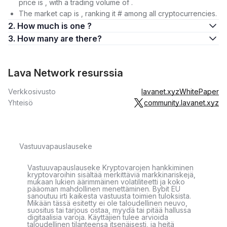
price is , with a trading volume of .
The market cap is , ranking it # among all cryptocurrencies.
2. How much is one ?
3. How many are there?
Lava Network resurssia
Verkkosivusto
lavanet.xyz
WhitePaper
Yhteisö
community.lavanet.xyz
Vastuuvapauslauseke
Vastuuvapauslauseke Kryptovarojen hankkiminen
kryptovaroihin sisältää merkittäviä markkinariskejä,
mukaan lukien äärimmäinen volatiliteetti ja koko
pääoman mahdollinen menettäminen. Bybit EU
sanoutuu irti kaikesta vastuusta toimien tuloksista.
Mikään tässä esitetty ei ole taloudellinen neuvo,
suositus tai tarjous ostaa, myydä tai pitää hallussa
digitaalisia varoja. Käyttäjien tulee arvioida
taloudellinen tilanteensa itsenäisesti, ja heitä