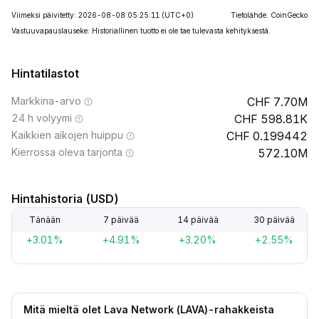
Viimeksi päivitetty: 2026-08-08 05:25:11
(UTC+0)
Tietolähde: CoinGecko
Vastuuvapauslauseke: Historiallinen tuotto ei ole tae tulevasta kehityksestä.
Hintatilastot
Markkina-arvo
7.70M
24 h volyymi
598.81K
Kaikkien aikojen huippu
0.199442
Kierrossa oleva tarjonta
572.10M
Hintahistoria (USD)
Tänään
7 päivää
14 päivää
30 päivää
+3.01%
+4.91%
+3.20%
+2.55%
Mitä mieltä olet Lava Network (LAVA)-rahakkeista