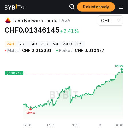
Rekisteröidy
Kryptohinnat
Lava Network-hinta LAVA
Lava Network-hinta
LAVA
CHF
CHF0.01346145
+2.41%
24H
7D
14D
30D
60D
200D
1Y
Matala
CHF
0.013091
Korkea
CHF
0.013477