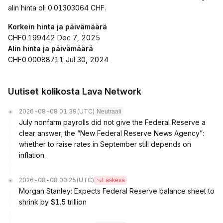
alin hinta oli 0.01303064 CHF.
Korkein hinta ja päivämäärä
CHF0.199442 Dec 7, 2025
Alin hinta ja päivämäärä
CHF0.00088711 Jul 30, 2024
Uutiset kolikosta Lava Network
2026-08-08 01:39
(UTC)
Neutraali
July nonfarm payrolls did not give the Federal Reserve a
clear answer; the “New Federal Reserve News Agency”:
whether to raise rates in September still depends on
inflation.
2026-08-08 00:25
(UTC)
Laskeva
Morgan Stanley: Expects Federal Reserve balance sheet to
shrink by $1.5 trillion