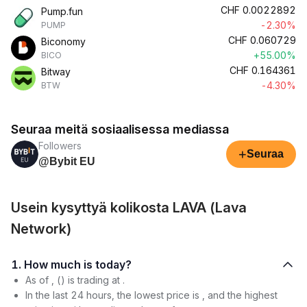
CHF
0.0022892
Pump.fun
-2.30%
PUMP
CHF
0.060729
Biconomy
+55.00%
BICO
CHF
0.164361
Bitway
-4.30%
BTW
Seuraa meitä sosiaalisessa mediassa
Followers
+
Seuraa
@Bybit EU
Usein kysyttyä kolikosta LAVA (Lava
Network)
1. How much is today?
As of , () is trading at .
In the last 24 hours, the lowest price is , and the highest