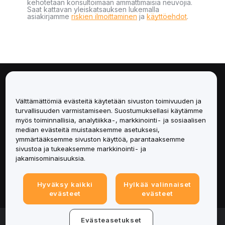
kehotetaan konsultoimaan ammattimaisia neuvojia.
Saat kattavan yleiskatsauksen lukemalla
asiakirjamme
riskien ilmoittaminen
ja
käyttöehdot
.
Tietoa
Välttämättömiä evästeitä käytetään sivuston toimivuuden ja
Palvelut
turvallisuuden varmistamiseen. Suostumuksellasi käytämme
myös toiminnallisia, analytiikka-, markkinointi- ja sosiaalisen
median evästeitä muistaaksemme asetuksesi,
Tuki
ymmärtääksemme sivuston käyttöä, parantaaksemme
sivustoa ja tukeaksemme markkinointi- ja
Tuotteet
jakamisominaisuuksia.
Lakiasiat
Hyväksy kaikki
Hylkää valinnaiset
evästeet
evästeet
© 2025-2026 Bybit.eu. All rights reserved.
Evästeasetukset