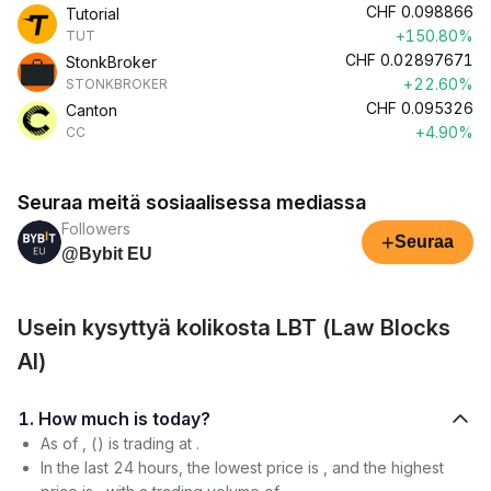
CHF
0.098866
Tutorial
+150.80%
TUT
CHF
0.02897671
StonkBroker
+22.60%
STONKBROKER
CHF
0.095326
Canton
+4.90%
CC
Seuraa meitä sosiaalisessa mediassa
Followers
+
Seuraa
@Bybit EU
Usein kysyttyä kolikosta LBT (Law Blocks
AI)
1. How much is today?
As of , () is trading at .
In the last 24 hours, the lowest price is , and the highest