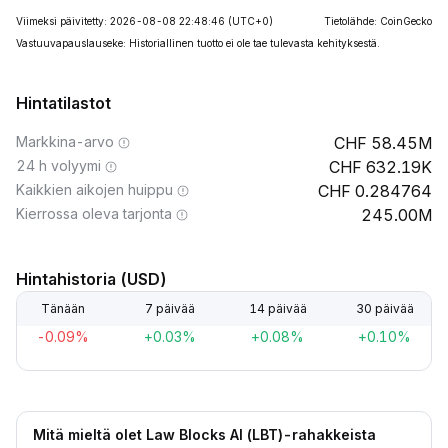
Viimeksi päivitetty: 2026-08-08 22:48:46
(UTC+0)
Tietolähde: CoinGecko
Vastuuvapauslauseke: Historiallinen tuotto ei ole tae tulevasta kehityksestä.
Hintatilastot
Markkina-arvo
58.45M
24 h volyymi
632.19K
Kaikkien aikojen huippu
0.284764
Kierrossa oleva tarjonta
245.00M
Hintahistoria (USD)
Tänään
7 päivää
14 päivää
30 päivää
-0.09%
+0.03%
+0.08%
+0.10%
Mitä mieltä olet Law Blocks AI (LBT)-rahakkeista