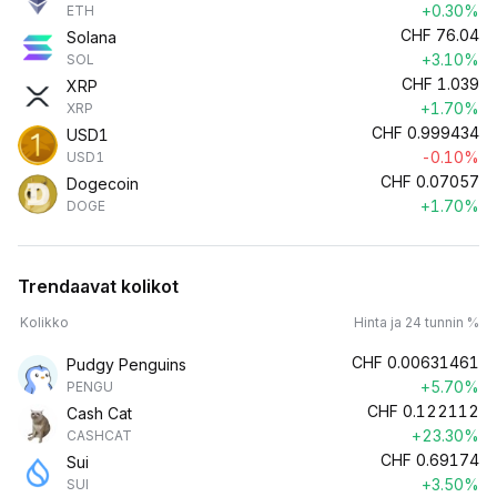
+0.30%
ETH
CHF
76.04
Solana
+3.10%
SOL
CHF
1.039
XRP
+1.70%
XRP
CHF
0.999434
USD1
-0.10%
USD1
CHF
0.07057
Dogecoin
+1.70%
DOGE
Trendaavat kolikot
Kolikko
Hinta ja 24 tunnin %
CHF
0.00631461
Pudgy Penguins
+5.70%
PENGU
CHF
0.122112
Cash Cat
+23.30%
CASHCAT
CHF
0.69174
Sui
+3.50%
SUI