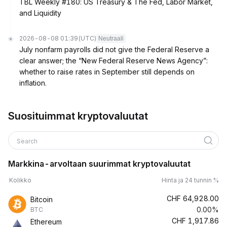
TBL Weekly #180: US Treasury & The Fed, Labor Market,
and Liquidity
2026-08-08 01:39
(UTC)
Neutraali
July nonfarm payrolls did not give the Federal Reserve a
clear answer; the “New Federal Reserve News Agency”:
whether to raise rates in September still depends on
inflation.
Suosituimmat kryptovaluutat
Search
Markkina-arvoltaan suurimmat kryptovaluutat
Kolikko
Hinta ja 24 tunnin %
CHF
64,928.00
Bitcoin
0.00%
BTC
CHF
1,917.86
Ethereum