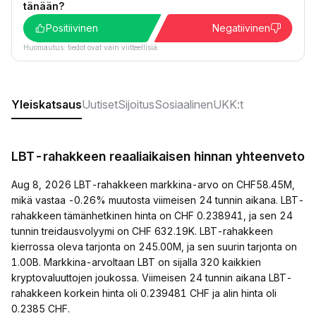
tänään?
Positiivinen
Negatiivinen
Huomautus: tiedot ovat vain viitteellisiä.
Yleiskatsaus
Uutiset
Sijoitus
Sosiaalinen
UKK:t
LBT-rahakkeen reaaliaikaisen hinnan yhteenveto
Aug 8, 2026 LBT-rahakkeen markkina-arvo on CHF58.45M,
mikä vastaa -0.26% muutosta viimeisen 24 tunnin aikana. LBT-
rahakkeen tämänhetkinen hinta on CHF 0.238941, ja sen 24
tunnin treidausvolyymi on CHF 632.19K. LBT-rahakkeen
kierrossa oleva tarjonta on 245.00M, ja sen suurin tarjonta on
1.00B. Markkina-arvoltaan LBT on sijalla 320 kaikkien
kryptovaluuttojen joukossa. Viimeisen 24 tunnin aikana LBT-
rahakkeen korkein hinta oli 0.239481 CHF ja alin hinta oli
0.2385 CHF.