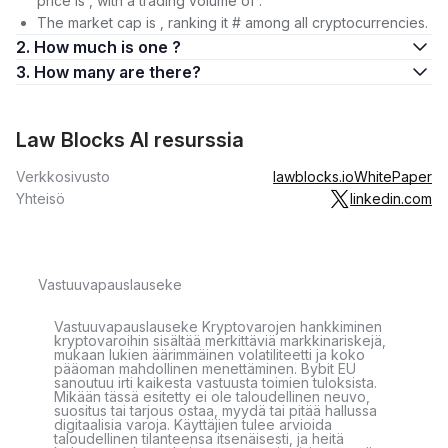
price is , with a trading volume of .
The market cap is , ranking it # among all cryptocurrencies.
2. How much is one ?
3. How many are there?
Law Blocks AI resurssia
Verkkosivusto
lawblocks.io
WhitePaper
Yhteisö
linkedin.com
Vastuuvapauslauseke
Vastuuvapauslauseke Kryptovarojen hankkiminen
kryptovaroihin sisältää merkittäviä markkinariskejä,
mukaan lukien äärimmäinen volatiliteetti ja koko
pääoman mahdollinen menettäminen. Bybit EU
sanoutuu irti kaikesta vastuusta toimien tuloksista.
Mikään tässä esitetty ei ole taloudellinen neuvo,
suositus tai tarjous ostaa, myydä tai pitää hallussa
digitaalisia varoja. Käyttäjien tulee arvioida
taloudellinen tilanteensa itsenäisesti, ja heitä