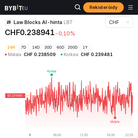
Rekisteröidy
Kryptohinnat
Law Blocks AI-hinta LBT
Law Blocks AI-hinta
LBT
CHF
CHF0.238941
-0.10%
24H
7D
14D
30D
60D
200D
1Y
Matala
CHF
0.238509
Korkea
CHF
0.239481