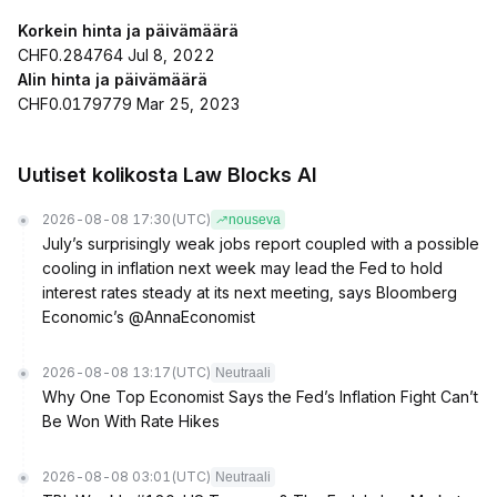
Korkein hinta ja päivämäärä
CHF0.284764 Jul 8, 2022
Alin hinta ja päivämäärä
CHF0.0179779 Mar 25, 2023
Uutiset kolikosta Law Blocks AI
2026-08-08 17:30
(UTC)
nouseva
July’s surprisingly weak jobs report coupled with a possible
cooling in inflation next week may lead the Fed to hold
interest rates steady at its next meeting, says Bloomberg
Economic’s @AnnaEconomist
2026-08-08 13:17
(UTC)
Neutraali
Why One Top Economist Says the Fed’s Inflation Fight Can’t
Be Won With Rate Hikes
2026-08-08 03:01
(UTC)
Neutraali