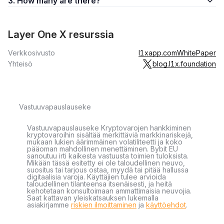
3. How many are there?
Layer One X resurssia
Verkkosivusto
l1xapp.com
WhitePaper
Yhteisö
blog.l1x.foundation
Vastuuvapauslauseke
Vastuuvapauslauseke Kryptovarojen hankkiminen
kryptovaroihin sisältää merkittäviä markkinariskejä,
mukaan lukien äärimmäinen volatiliteetti ja koko
pääoman mahdollinen menettäminen. Bybit EU
sanoutuu irti kaikesta vastuusta toimien tuloksista.
Mikään tässä esitetty ei ole taloudellinen neuvo,
suositus tai tarjous ostaa, myydä tai pitää hallussa
digitaalisia varoja. Käyttäjien tulee arvioida
taloudellinen tilanteensa itsenäisesti, ja heitä
kehotetaan konsultoimaan ammattimaisia neuvojia.
Saat kattavan yleiskatsauksen lukemalla
asiakirjamme
riskien ilmoittaminen
ja
käyttöehdot
.