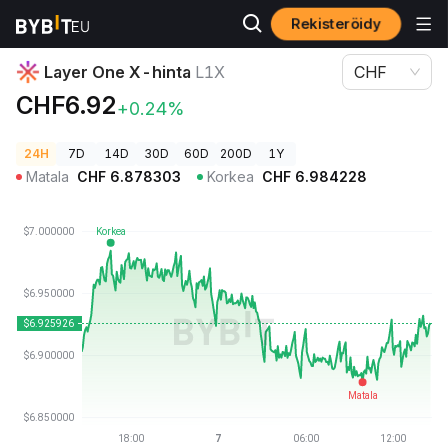
Rekisteröidy
Kryptohinnat
Layer One X-hinta L1X
Layer One X-hinta
L1X
CHF
CHF6.92
+0.24%
24H
7D
14D
30D
60D
200D
1Y
Matala
CHF
6.878303
Korkea
CHF
6.984228