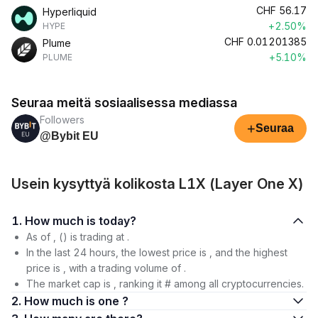
CHF
56.17
Hyperliquid
+2.50%
HYPE
CHF
0.01201385
Plume
+5.10%
PLUME
Seuraa meitä sosiaalisessa mediassa
Followers
+
Seuraa
@Bybit EU
Usein kysyttyä kolikosta L1X (Layer One X)
1. How much is today?
As of , () is trading at .
In the last 24 hours, the lowest price is , and the highest
price is , with a trading volume of .
The market cap is , ranking it # among all cryptocurrencies.
2. How much is one ?