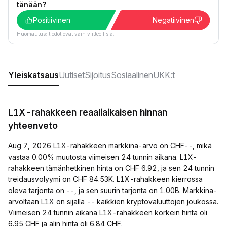
tänään?
Positiivinen
Negatiivinen
Huomautus: tiedot ovat vain viitteellisiä.
Yleiskatsaus
Uutiset
Sijoitus
Sosiaalinen
UKK:t
L1X-rahakkeen reaaliaikaisen hinnan
yhteenveto
Aug 7, 2026 L1X-rahakkeen markkina-arvo on CHF--, mikä
vastaa 0.00% muutosta viimeisen 24 tunnin aikana. L1X-
rahakkeen tämänhetkinen hinta on CHF 6.92, ja sen 24 tunnin
treidausvolyymi on CHF 84.53K. L1X-rahakkeen kierrossa
oleva tarjonta on --, ja sen suurin tarjonta on 1.00B. Markkina-
arvoltaan L1X on sijalla -- kaikkien kryptovaluuttojen joukossa.
Viimeisen 24 tunnin aikana L1X-rahakkeen korkein hinta oli
6.95 CHF ja alin hinta oli 6.84 CHF.