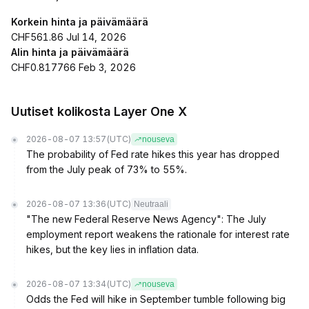
Korkein hinta ja päivämäärä
CHF561.86 Jul 14, 2026
Alin hinta ja päivämäärä
CHF0.817766 Feb 3, 2026
Uutiset kolikosta Layer One X
2026-08-07 13:57
(UTC)
nouseva
The probability of Fed rate hikes this year has dropped
from the July peak of 73% to 55%.
2026-08-07 13:36
(UTC)
Neutraali
"The new Federal Reserve News Agency": The July
employment report weakens the rationale for interest rate
hikes, but the key lies in inflation data.
2026-08-07 13:34
(UTC)
nouseva
Odds the Fed will hike in September tumble following big