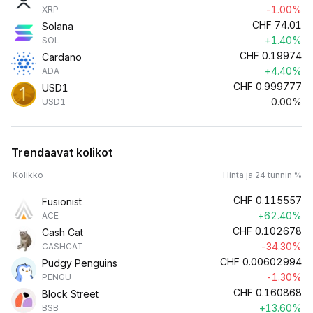
-1.00%
XRP
CHF
74.01
Solana
+1.40%
SOL
CHF
0.19974
Cardano
+4.40%
ADA
CHF
0.999777
USD1
0.00%
USD1
Trendaavat kolikot
Kolikko
Hinta ja 24 tunnin %
CHF
0.115557
Fusionist
+62.40%
ACE
CHF
0.102678
Cash Cat
-34.30%
CASHCAT
CHF
0.00602994
Pudgy Penguins
-1.30%
PENGU
CHF
0.160868
Block Street
+13.60%
BSB