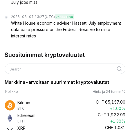
July jobs miss
2026-08-07 13:27
(UTC)
nouseva
White House economic adviser Hassett: July employment
data ease pressure on the Federal Reserve to raise
interest rates
Suosituimmat kryptovaluutat
Search
Markkina-arvoltaan suurimmat kryptovaluutat
Kolikko
Hinta ja 24 tunnin %
CHF
65,157.00
Bitcoin
+1.00%
BTC
CHF
1,922.99
Ethereum
+1.30%
ETH
CHF
1.031
XRP