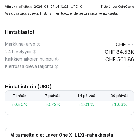
Viimeksi päivitetty: 2026-08-07 14:31:13
(UTC+0)
Tietolähde: CoinGecko
Vastuuvapauslauseke: Historiallinen tuotto ei ole tae tulevasta kehityksestä.
Hintatilastot
Markkina-arvo
--
24 h volyymi
84.53K
Kaikkien aikojen huippu
561.86
Kierrossa oleva tarjonta
--
Hintahistoria (USD)
Tänään
7 päivää
14 päivää
30 päivää
+0.50%
+0.73%
+1.01%
+1.03%
Mitä mieltä olet Layer One X (L1X)-rahakkeista