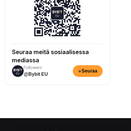
Seuraa meitä sosiaalisessa
mediassa
Followers
+
Seuraa
@Bybit EU