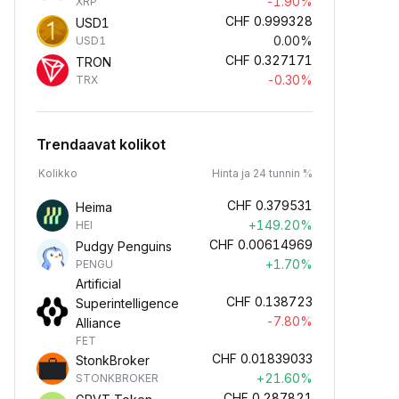
-1.90%
XRP
CHF
0.999328
USD1
0.00%
USD1
CHF
0.327171
TRON
-0.30%
TRX
Trendaavat kolikot
Kolikko
Hinta ja 24 tunnin %
CHF
0.379531
Heima
+149.20%
HEI
CHF
0.00614969
Pudgy Penguins
+1.70%
PENGU
Artificial
CHF
0.138723
Superintelligence
-7.80%
Alliance
FET
CHF
0.01839033
StonkBroker
+21.60%
STONKBROKER
CHF
0.287821