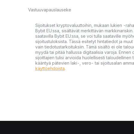
Vastuuvapauslauseke
Sijoitukset kryptovaluuttoihin, mukaan lukien -rah
Bybit EU:ssa, sisältävät merkittävän markkinariskin. 
saatavilla Bybit EU:ssa, se voi tulla saataville my
sijoitustuloksista. Tässä esitetyt hintatiedot ja muut 
vain tiedotustarkoituksiin. Tämä sisältö ei ole talou
myydä tai pitää hallussa digitaalisia varoja. Ennen di
sijoittajien tulisi arvioida huolellisesti taloudellin
kääntyä pätevien laki-, vero- tai sijoitusalan ammat
käyttöehdoista
.