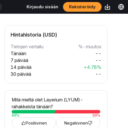
Rekisteröidy
Kirjaudu sisään
Hintahistoria (USD)
Tietojen vertailu
%-muutos
Tänään
--
7 päivää
--
14 päivää
+4.78%
30 päivää
--
Mitä mieltä olet Layerium (LYUM)-
rahakkeista tänään?
50
%
50
%
Positiivinen
Negatiivinen