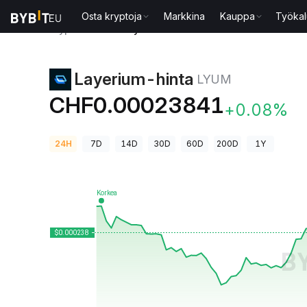
Osta kryptoja
Markkina
Kauppa
Työkal
Kryptohinnat
Layerium-hinta LYUM
Layerium-hinta
LYUM
CHF0.00023841
+0.08%
24H
7D
14D
30D
60D
200D
1Y