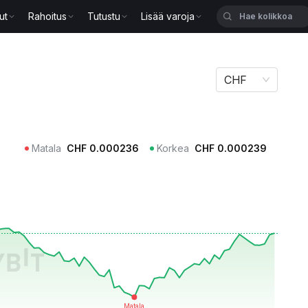
ut
Rahoitus
Tutustu
Lisää varoja
CHF
Matala
CHF
0.000236
Korkea
CHF
0.000239