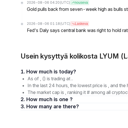
2026-08-06 04:20
(UTC)
nouseva
Gold pulls back from seven-week high as bulls s
2026-08-06 01:18
(UTC)
Laskeva
Fed's Daly says central bank was right to hold ra
Usein kysyttyä kolikosta LYUM (
1. How much is today?
As of , () is trading at .
In the last 24 hours, the lowest price is , and the 
The market cap is , ranking it # among all cryptoc
2. How much is one ?
3. How many are there?