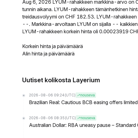
Aug 6, 2026 LYUM-rahakkeen markkina-arvo on C
tunnin aikana. LYUM-rahakkeen tämänhetkinen hin
treidausvolyymi on CHF 182.53. LYUM-rahakkeen kier
--. Markkina-arvoltaan LYUM on sijalla -- kaikkien
LYUM-rahakkeen korkein hinta oli 0.00023919 CHF 
Korkein hinta ja päivämäärä
Alin hinta ja päivämäärä
Uutiset kolikosta Layerium
2026-08-06 09:24
(UTC)
nouseva
Brazilian Real: Cautious BCB easing offers limite
2026-08-06 08:35
(UTC)
nouseva
Australian Dollar: RBA uneasy pause – Standard