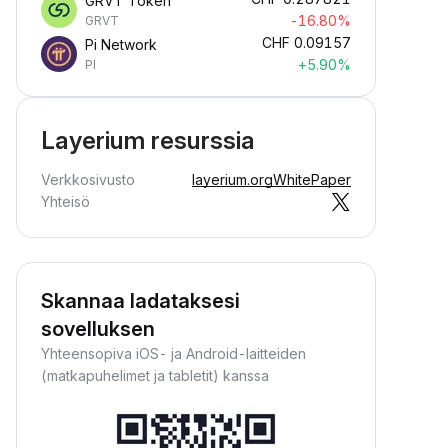
GRVT Token
-16.80%
GRVT
CHF
0.09157
Pi Network
+5.90%
PI
Layerium resurssia
Verkkosivusto
layerium.org
WhitePaper
Yhteisö
Skannaa ladataksesi
sovelluksen
Yhteensopiva iOS- ja Android-laitteiden
(matkapuhelimet ja tabletit) kanssa