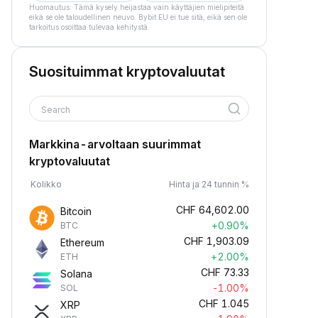
Huomautus: Tämä kysely heijastaa vain käyttäjien mielipiteitä
eikä se ole taloudellinen neuvo. Bybit EU ei tue sitä, eikä sen ole
tarkoitus osoittaa tulevaa kehitystä.
Suosituimmat kryptovaluutat
Search
Markkina-arvoltaan suurimmat
kryptovaluutat
Kolikko
Hinta ja 24 tunnin %
CHF
64,602.00
Bitcoin
+0.90%
BTC
CHF
1,903.09
Ethereum
+2.00%
ETH
CHF
73.33
Solana
-1.00%
SOL
CHF
1.045
XRP