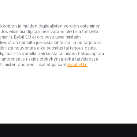
akkeiden ja muiden digitaalisten varojen ostaminen
Jos etsimäsi digitaalinen vara ei ole tällä hetkellä
öhemmin. Bybit EU ei ole vastuussa mistään
tiedot on hankittu julkisista lähteistä, ja ne tarjotaan
dellista neuvontaa eikä suositus tai tarjous ostaa,
gitaalisilla varoilla treidausta tai niiden hallussapitoa
en tilanteensa ja riskinsietokykynsä sekä tarvittaessa
tilaisten puoleen. Lisätietoja saat
Bybit EU:n