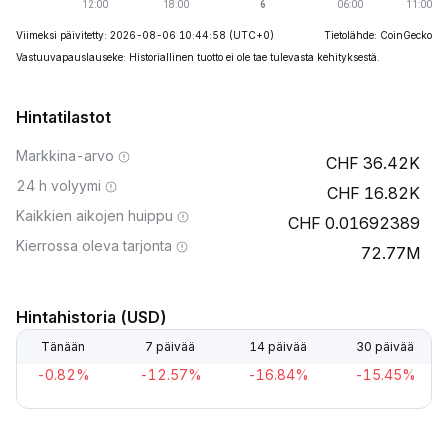
Viimeksi päivitetty: 2026-08-06 10:44:58
(UTC+0)
Tietolähde: CoinGecko
Vastuuvapauslauseke: Historiallinen tuotto ei ole tae tulevasta kehityksestä.
Hintatilastot
Markkina-arvo
36.42K
24 h volyymi
16.82K
Kaikkien aikojen huippu
0.01692389
Kierrossa oleva tarjonta
72.77M
Hintahistoria (USD)
Tänään
7 päivää
14 päivää
30 päivää
-0.82%
-12.57%
-16.84%
-15.45%