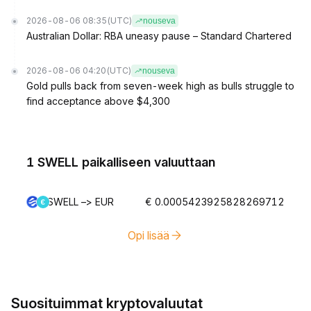
2026-08-06 08:35
(UTC)
nouseva
Australian Dollar: RBA uneasy pause – Standard Chartered
2026-08-06 04:20
(UTC)
nouseva
Gold pulls back from seven-week high as bulls struggle to
find acceptance above $4,300
1 SWELL paikalliseen valuuttaan
SWELL –> EUR
€ 0.0005423925828269712
Opi lisää
Suosituimmat kryptovaluutat