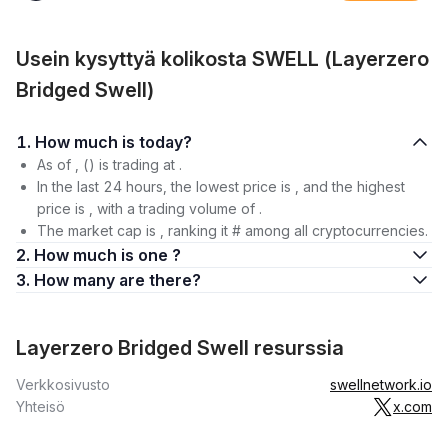
Usein kysyttyä kolikosta SWELL (Layerzero
Bridged Swell)
1. How much is today?
As of , () is trading at .
In the last 24 hours, the lowest price is , and the highest
price is , with a trading volume of .
The market cap is , ranking it # among all cryptocurrencies.
2. How much is one ?
3. How many are there?
Layerzero Bridged Swell resurssia
Verkkosivusto
swellnetwork.io
Yhteisö
x.com