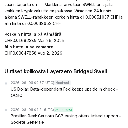
suurin tarjonta on --. Markkina-arvoltaan SWELL on sijalla --
kaikkien kryptovaluuttojen joukossa. Viimeisen 24 tunnin
aikana SWELL-rahakkeen korkein hinta oli 0.00051037 CHF ja
alin hinta oli 0.00049652 CHF.
Korkein hinta ja päivämäärä
CHF0.01692389 Mar 26, 2025
Alin hinta ja päivämäärä
CHF0.00047858 Aug 2, 2026
Uutiset kolikosta Layerzero Bridged Swell
2026-08-06 09:57
(UTC)
Neutraali
US Dollar: Data-dependent Fed keeps upside in check –
OCBC
2026-08-06 09:24
(UTC)
nouseva
Brazilian Real: Cautious BCB easing offers limited support –
Societe Generale