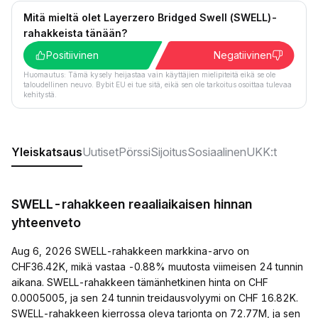
Mitä mieltä olet Layerzero Bridged Swell (SWELL)-
rahakkeista tänään?
Positiivinen
Negatiivinen
Huomautus: Tämä kysely heijastaa vain käyttäjien mielipiteitä eikä se ole
taloudellinen neuvo. Bybit EU ei tue sitä, eikä sen ole tarkoitus osoittaa tulevaa
kehitystä.
Yleiskatsaus
Uutiset
Pörssi
Sijoitus
Sosiaalinen
UKK:t
SWELL-rahakkeen reaaliaikaisen hinnan
yhteenveto
Aug 6, 2026 SWELL-rahakkeen markkina-arvo on
CHF36.42K, mikä vastaa -0.88% muutosta viimeisen 24 tunnin
aikana. SWELL-rahakkeen tämänhetkinen hinta on CHF
0.0005005, ja sen 24 tunnin treidausvolyymi on CHF 16.82K.
SWELL-rahakkeen kierrossa oleva tarjonta on 72.77M, ja sen