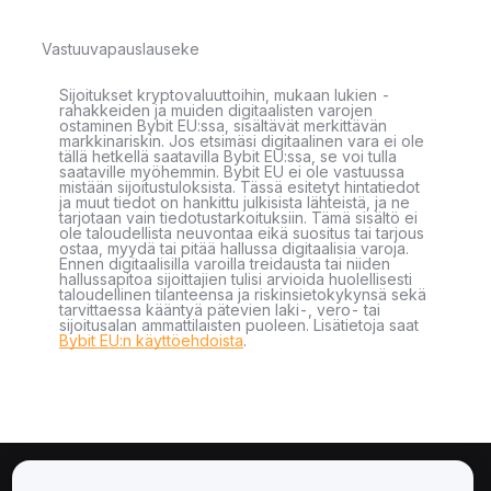
Vastuuvapauslauseke
Sijoitukset kryptovaluuttoihin, mukaan lukien -
rahakkeiden ja muiden digitaalisten varojen
ostaminen Bybit EU:ssa, sisältävät merkittävän
markkinariskin. Jos etsimäsi digitaalinen vara ei ole
tällä hetkellä saatavilla Bybit EU:ssa, se voi tulla
saataville myöhemmin. Bybit EU ei ole vastuussa
mistään sijoitustuloksista. Tässä esitetyt hintatiedot
ja muut tiedot on hankittu julkisista lähteistä, ja ne
tarjotaan vain tiedotustarkoituksiin. Tämä sisältö ei
ole taloudellista neuvontaa eikä suositus tai tarjous
ostaa, myydä tai pitää hallussa digitaalisia varoja.
Ennen digitaalisilla varoilla treidausta tai niiden
hallussapitoa sijoittajien tulisi arvioida huolellisesti
taloudellinen tilanteensa ja riskinsietokykynsä sekä
tarvittaessa kääntyä pätevien laki-, vero- tai
sijoitusalan ammattilaisten puoleen. Lisätietoja saat
Bybit EU:n käyttöehdoista
.