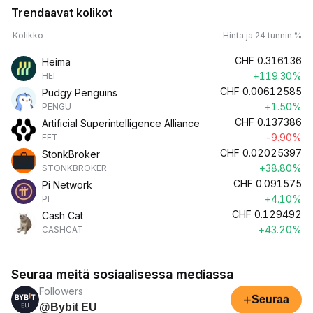
Trendaavat kolikot
Kolikko
Hinta ja 24 tunnin %
CHF
0.316136
Heima
+119.30%
HEI
CHF
0.00612585
Pudgy Penguins
+1.50%
PENGU
CHF
0.137386
Artificial Superintelligence Alliance
-9.90%
FET
CHF
0.02025397
StonkBroker
+38.80%
STONKBROKER
CHF
0.091575
Pi Network
+4.10%
PI
CHF
0.129492
Cash Cat
+43.20%
CASHCAT
Seuraa meitä sosiaalisessa mediassa
Followers
+
Seuraa
@Bybit EU