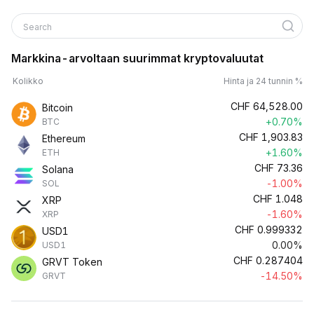
Search
Markkina-arvoltaan suurimmat kryptovaluutat
Kolikko
Hinta ja 24 tunnin %
CHF
64,528.00
Bitcoin
+0.70%
BTC
CHF
1,903.83
Ethereum
+1.60%
ETH
CHF
73.36
Solana
-1.00%
SOL
CHF
1.048
XRP
-1.60%
XRP
CHF
0.999332
USD1
0.00%
USD1
CHF
0.287404
GRVT Token
-14.50%
GRVT