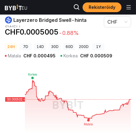
Rekisteröidy
Kryptohinnat
Layerzero Bridged Swell-hinta SWELL
Layerzero Bridged Swell-hinta
CHF
SWELL
CHF0.0005005
-0.88%
24H
7D
14D
30D
60D
200D
1Y
Matala
CHF
0.000495
Korkea
CHF
0.000509