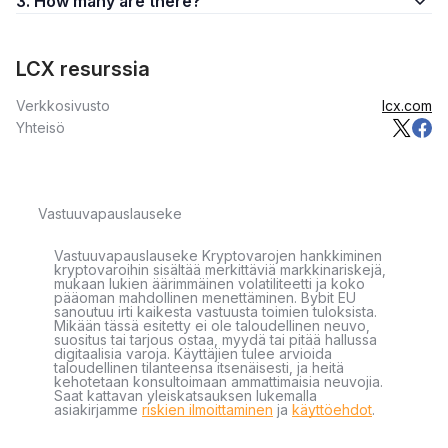
3. How many are there?
LCX resurssia
Verkkosivusto
lcx.com
Yhteisö
Vastuuvapauslauseke
Vastuuvapauslauseke Kryptovarojen hankkiminen
kryptovaroihin sisältää merkittäviä markkinariskejä,
mukaan lukien äärimmäinen volatiliteetti ja koko
pääoman mahdollinen menettäminen. Bybit EU
sanoutuu irti kaikesta vastuusta toimien tuloksista.
Mikään tässä esitetty ei ole taloudellinen neuvo,
suositus tai tarjous ostaa, myydä tai pitää hallussa
digitaalisia varoja. Käyttäjien tulee arvioida
taloudellinen tilanteensa itsenäisesti, ja heitä
kehotetaan konsultoimaan ammattimaisia neuvojia.
Saat kattavan yleiskatsauksen lukemalla
asiakirjamme
riskien ilmoittaminen
ja
käyttöehdot
.