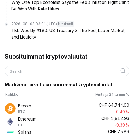
Why One Top Economist Says the Fed’s Inflation Fight Can’t
Be Won With Rate Hikes
2026-08-08 03:01
(UTC)
Neutraali
TBL Weekly #180: US Treasury & The Fed, Labor Market,
and Liquidity
Suosituimmat kryptovaluutat
Search
Markkina-arvoltaan suurimmat kryptovaluutat
Kolikko
Hinta ja 24 tunnin %
CHF
64,744.00
Bitcoin
-0.40%
BTC
CHF
1,912.93
Ethereum
-0.30%
ETH
CHF
75.89
Solana