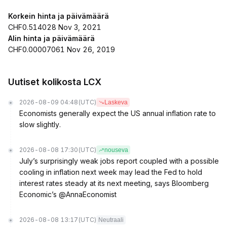
Korkein hinta ja päivämäärä
CHF0.514028 Nov 3, 2021
Alin hinta ja päivämäärä
CHF0.00007061 Nov 26, 2019
Uutiset kolikosta LCX
2026-08-09 04:48
(UTC)
Laskeva
Economists generally expect the US annual inflation rate to
slow slightly.
2026-08-08 17:30
(UTC)
nouseva
July’s surprisingly weak jobs report coupled with a possible
cooling in inflation next week may lead the Fed to hold
interest rates steady at its next meeting, says Bloomberg
Economic’s @AnnaEconomist
2026-08-08 13:17
(UTC)
Neutraali