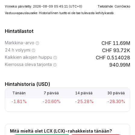
Viimeksi päivitetty: 2026-08-09 05:45:11
(UTC+0)
Tietolähde: CoinGecko
Vastuuvapauslauseke: Historiallinen tuotto ei ole tae tulevasta kehityksestä.
Hintatilastot
Markkina-arvo
11.69M
24 h volyymi
93.72K
Kaikkien aikojen huippu
0.514028
Kierrossa oleva tarjonta
940.99M
Hintahistoria (USD)
Tänään
7 päivää
14 päivää
30 päivää
-1.81%
-20.60%
-25.28%
-28.30%
Mitä mieltä olet LCX (LCX)-rahakkeista tänään?