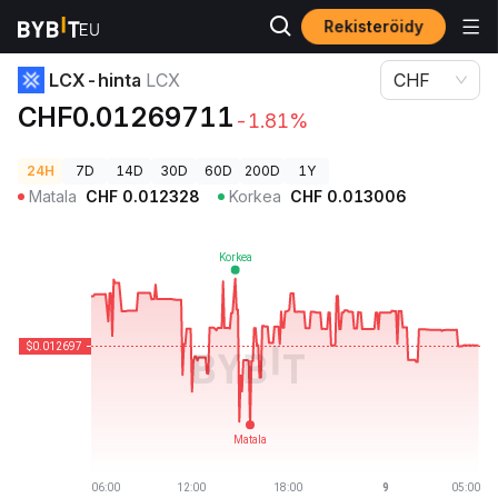
Rekisteröidy
Kryptohinnat
LCX-hinta LCX
LCX-hinta
LCX
CHF
CHF0.01269711
-1.81%
24H
7D
14D
30D
60D
200D
1Y
Matala
CHF
0.012328
Korkea
CHF
0.013006