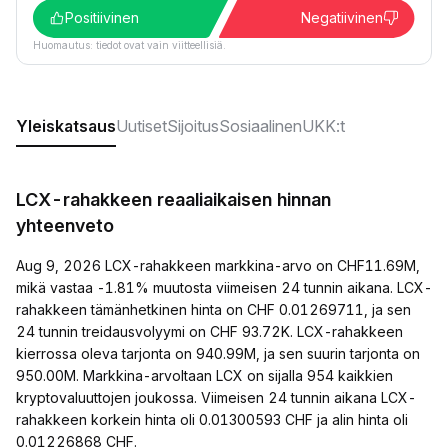
Positiivinen
Negatiivinen
Huomautus: tiedot ovat vain viitteellisiä.
Yleiskatsaus
Uutiset
Sijoitus
Sosiaalinen
UKK:t
LCX-rahakkeen reaaliaikaisen hinnan
yhteenveto
Aug 9, 2026 LCX-rahakkeen markkina-arvo on CHF11.69M,
mikä vastaa -1.81% muutosta viimeisen 24 tunnin aikana. LCX-
rahakkeen tämänhetkinen hinta on CHF 0.01269711, ja sen
24 tunnin treidausvolyymi on CHF 93.72K. LCX-rahakkeen
kierrossa oleva tarjonta on 940.99M, ja sen suurin tarjonta on
950.00M. Markkina-arvoltaan LCX on sijalla 954 kaikkien
kryptovaluuttojen joukossa. Viimeisen 24 tunnin aikana LCX-
rahakkeen korkein hinta oli 0.01300593 CHF ja alin hinta oli
0.01226868 CHF.