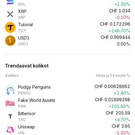
+1.30%
SOL
CHF
1.034
XRP
-0.10%
XRP
CHF
0.172296
Tutorial
+248.70%
TUT
CHF
0.999444
USD1
0.00%
USD1
Trendaavat kolikot
Kolikko
Hinta ja 24 tunnin %
CHF
0.00628662
Pudgy Penguins
+2.40%
PENGU
CHF
0.01899268
Fake World Assets
+101.80%
FWA
CHF
205.59
Bittensor
+4.70%
TAO
CHF
3.95
Uniswap
-1.50%
UNI