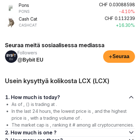
CHF
0.03088598
Pons
-4.10%
PONS
CHF
0.113239
Cash Cat
+16.30%
CASHCAT
Seuraa meitä sosiaalisessa mediassa
Followers
+
Seuraa
@Bybit EU
Usein kysyttyä kolikosta LCX (LCX)
1. How much is today?
As of , () is trading at .
In the last 24 hours, the lowest price is , and the highest
price is , with a trading volume of .
The market cap is , ranking it # among all cryptocurrencies.
2. How much is one ?