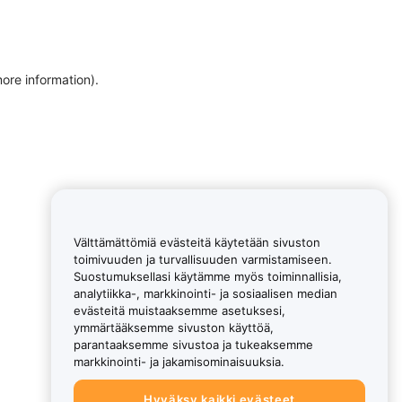
more information)
.
Välttämättömiä evästeitä käytetään sivuston
toimivuuden ja turvallisuuden varmistamiseen.
Suostumuksellasi käytämme myös toiminnallisia,
analytiikka-, markkinointi- ja sosiaalisen median
evästeitä muistaaksemme asetuksesi,
ymmärtääksemme sivuston käyttöä,
parantaaksemme sivustoa ja tukeaksemme
markkinointi- ja jakamisominaisuuksia.
Hyväksy kaikki evästeet