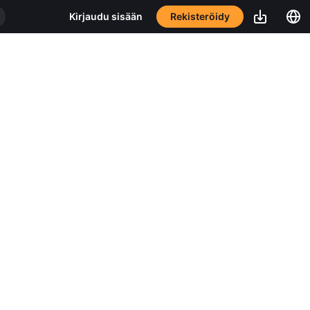
Rekisteröidy
Kirjaudu sisään