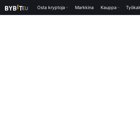
Osta kryptoja
Markkina
Kauppa
Työkal