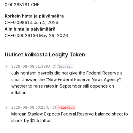
0.00268161 CHF.
Korkein hinta ja päivämäärä
CHF0.098614 Jun 4, 2024
Alin hinta ja päivämäärä
CHF0.00029136 May 29, 2026
Uutiset kolikosta Ledgity Token
2026-08-08 01:39
(UTC)
Neutraali
July nonfarm payrolls did not give the Federal Reserve a
clear answer; the “New Federal Reserve News Agency”:
whether to raise rates in September still depends on
inflation.
2026-08-08 00:25
(UTC)
Laskeva
Morgan Stanley: Expects Federal Reserve balance sheet to
shrink by $1.5 trillion