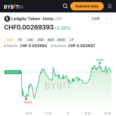
Rekisteröidy
Kryptohinnat
Ledgity Token-hinta LDY
Ledgity Token-hinta
LDY
CHF
CHF0.00269393
+0.38%
24H
7D
14D
30D
60D
200D
1Y
Matala
CHF
0.002682
Korkea
CHF
0.002697