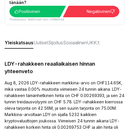
tänään?
Positiivinen
Negatiivinen
Huomautus: tiedot ovat vain viitteellisiä.
Yleiskatsaus
Uutiset
Sijoitus
Sosiaalinen
UKK:t
LDY-rahakkeen reaaliaikaisen hinnan
yhteenveto
Aug 8, 2026 LDY-rahakkeen markkina-arvo on CHF114.65K,
mikä vastaa 0.00% muutosta viimeisen 24 tunnin aikana. LDY-
rahakkeen tämänhetkinen hinta on CHF 0.00269393, ja sen 24
tunnin treidausvolyymi on CHF 5.78. LDY-rahakkeen kierrossa
oleva tarjonta on 42.56M, ja sen suurin tarjonta on 75.00M.
Markkina-arvoltaan LDY on sijalla 5232 kaikkien
kryptovaluuttojen joukossa. Viimeisen 24 tunnin aikana LDY-
rahakkeen korkein hinta oli 0.00269753 CHF ja alin hinta oli