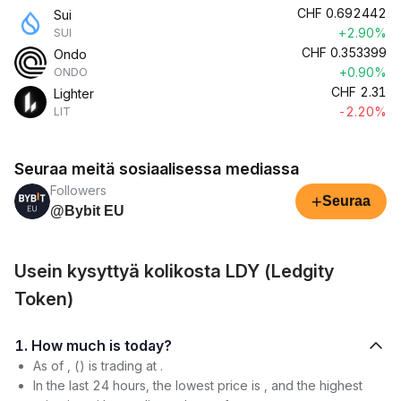
CHF
0.692442
Sui
+2.90%
SUI
CHF
0.353399
Ondo
+0.90%
ONDO
CHF
2.31
Lighter
-2.20%
LIT
Seuraa meitä sosiaalisessa mediassa
Followers
+
Seuraa
@Bybit EU
Usein kysyttyä kolikosta LDY (Ledgity
Token)
1. How much is today?
As of , () is trading at .
In the last 24 hours, the lowest price is , and the highest