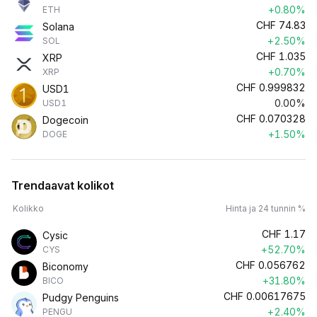
+0.80%
ETH
CHF
74.83
Solana
+2.50%
SOL
CHF
1.035
XRP
+0.70%
XRP
CHF
0.999832
USD1
0.00%
USD1
CHF
0.070328
Dogecoin
+1.50%
DOGE
Trendaavat kolikot
Kolikko
Hinta ja 24 tunnin %
CHF
1.17
Cysic
+52.70%
CYS
CHF
0.056762
Biconomy
+31.80%
BICO
CHF
0.00617675
Pudgy Penguins
+2.40%
PENGU