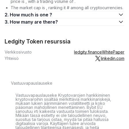
price is , with a trading volume of .
The market cap is , ranking it # among all cryptocurrencies.
2. How much is one ?
3. How many are there?
Ledgity Token resurssia
Verkkosivusto
ledgity.finance
WhitePaper
Yhteisö
linkedin.com
Vastuuvapauslauseke
Vastuuvapauslauseke Kryptovarojen hankkiminen
kryptovaroihin sisältää merkittäviä markkinariskejä,
mukaan lukien äärimmäinen volatiliteetti ja koko
pääoman mahdollinen menettäminen. Bybit EU
sanoutuu irti kaikesta vastuusta toimien tuloksista.
Mikään tässä esitetty ei ole taloudellinen neuvo,
suositus tai tarjous ostaa, myydä tai pitää hallussa
digitaalisia varoja. Käyttäjien tulee arvioida
taloudellinen tilanteensa itsenäisesti, ja heitä