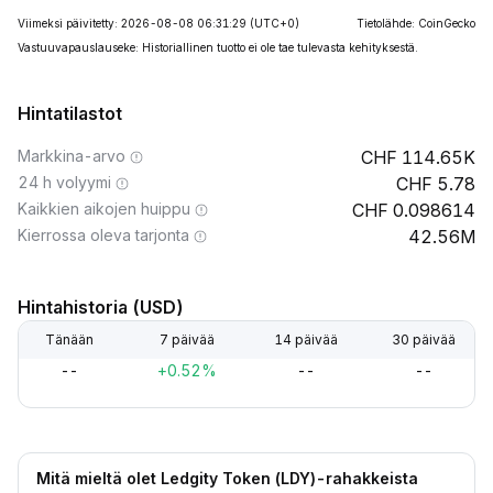
Viimeksi päivitetty: 2026-08-08 06:31:29
(UTC+0)
Tietolähde: CoinGecko
Vastuuvapauslauseke: Historiallinen tuotto ei ole tae tulevasta kehityksestä.
Hintatilastot
Markkina-arvo
114.65K
24 h volyymi
5.78
Kaikkien aikojen huippu
0.098614
Kierrossa oleva tarjonta
42.56M
Hintahistoria (USD)
Tänään
7 päivää
14 päivää
30 päivää
--
+0.52%
--
--
Mitä mieltä olet Ledgity Token (LDY)-rahakkeista