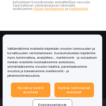
kehotetaan konsultoimaan ammattimaisia neuvojia.
Saat kattavan yleiskatsauksen lukemalla
asiakirjamme
riskien ilmoittaminen
ja
käyttöehdot
.
Tietoa
Välttämättömiä evästeitä käytetään sivuston toimivuuden ja
Palvelut
turvallisuuden varmistamiseen. Suostumuksellasi käytämme
myös toiminnallisia, analytiikka-, markkinointi- ja sosiaalisen
median evästeitä muistaaksemme asetuksesi,
Tuki
ymmärtääksemme sivuston käyttöä, parantaaksemme
sivustoa ja tukeaksemme markkinointi- ja
Tuotteet
jakamisominaisuuksia.
Lakiasiat
Hyväksy kaikki
Hylkää valinnaiset
evästeet
evästeet
© 2025-2026 Bybit.eu. Kaikki oikeudet pidätetään.
Evästeasetukset