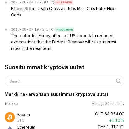
2026-08-07 23:28
(UTC)
Laskeva
Bitcoin Still in Death Cross as Jobs Miss Cuts Rate-Hike
Odds
2026-08-07 19:45
(UTC)
nouseva
The dollar fell Friday after soft US labor data reduced
expectations that the Federal Reserve will raise interest
rates in the near term.
Suosituimmat kryptovaluutat
Search
Markkina-arvoltaan suurimmat kryptovaluutat
Kolikko
Hinta ja 24 tunnin %
CHF
64,954.00
Bitcoin
+1.10%
BTC
CHF
1,917.71
Ethereum