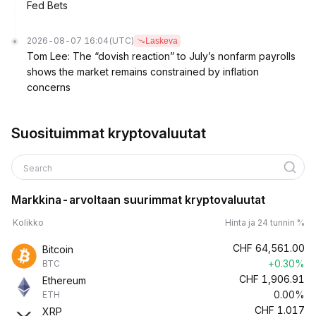
Fed Bets
2026-08-07 16:04
(UTC)
Laskeva
Tom Lee: The “dovish reaction” to July’s nonfarm payrolls
shows the market remains constrained by inflation
concerns
Suosituimmat kryptovaluutat
Search
Markkina-arvoltaan suurimmat kryptovaluutat
Kolikko
Hinta ja 24 tunnin %
CHF
64,561.00
Bitcoin
+0.30%
BTC
CHF
1,906.91
Ethereum
0.00%
ETH
CHF
1.017
XRP