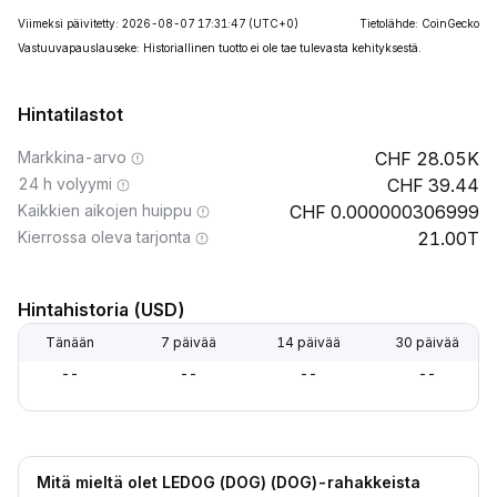
Viimeksi päivitetty: 2026-08-07 17:31:47
(UTC+0)
Tietolähde: CoinGecko
Vastuuvapauslauseke: Historiallinen tuotto ei ole tae tulevasta kehityksestä.
Hintatilastot
Markkina-arvo
28.05K
24 h volyymi
39.44
Kaikkien aikojen huippu
0.000000306999
Kierrossa oleva tarjonta
21.00T
Hintahistoria (USD)
Tänään
7 päivää
14 päivää
30 päivää
--
--
--
--
Mitä mieltä olet LEDOG (DOG) (DOG)-rahakkeista