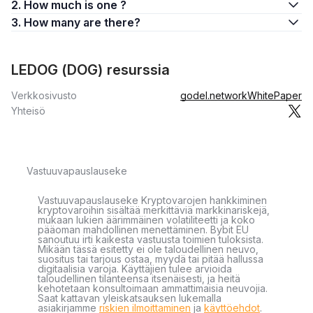
2. How much is one ?
3. How many are there?
LEDOG (DOG) resurssia
Verkkosivusto
godel.network
WhitePaper
Yhteisö
Vastuuvapauslauseke
Vastuuvapauslauseke Kryptovarojen hankkiminen
kryptovaroihin sisältää merkittäviä markkinariskejä,
mukaan lukien äärimmäinen volatiliteetti ja koko
pääoman mahdollinen menettäminen. Bybit EU
sanoutuu irti kaikesta vastuusta toimien tuloksista.
Mikään tässä esitetty ei ole taloudellinen neuvo,
suositus tai tarjous ostaa, myydä tai pitää hallussa
digitaalisia varoja. Käyttäjien tulee arvioida
taloudellinen tilanteensa itsenäisesti, ja heitä
kehotetaan konsultoimaan ammattimaisia neuvojia.
Saat kattavan yleiskatsauksen lukemalla
asiakirjamme
riskien ilmoittaminen
ja
käyttöehdot
.