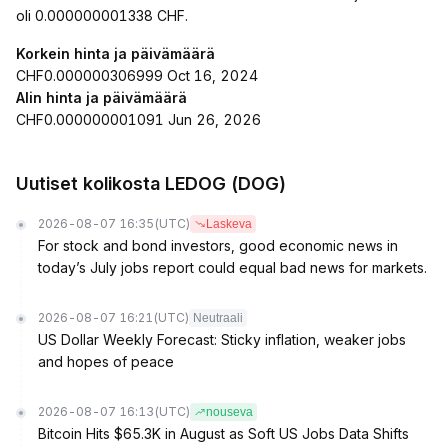
oli 0.000000001338 CHF.
Korkein hinta ja päivämäärä
CHF0.000000306999 Oct 16, 2024
Alin hinta ja päivämäärä
CHF0.000000001091 Jun 26, 2026
Uutiset kolikosta LEDOG (DOG)
2026-08-07 16:35
(UTC)
Laskeva
For stock and bond investors, good economic news in
today’s July jobs report could equal bad news for markets.
2026-08-07 16:21
(UTC)
Neutraali
US Dollar Weekly Forecast: Sticky inflation, weaker jobs
and hopes of peace
2026-08-07 16:13
(UTC)
nouseva
Bitcoin Hits $65.3K in August as Soft US Jobs Data Shifts