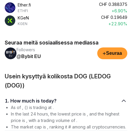
CHF
0.388375
Ether.fi
+6.90%
ETHFI
CHF
0.19649
KGeN
+22.90%
KGEN
Seuraa meitä sosiaalisessa mediassa
Followers
+
Seuraa
@Bybit EU
Usein kysyttyä kolikosta DOG (LEDOG
(DOG))
1. How much is today?
As of , () is trading at .
In the last 24 hours, the lowest price is , and the highest
price is , with a trading volume of .
The market cap is , ranking it # among all cryptocurrencies.