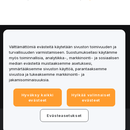
Tietoa
Välttämättömiä evästeitä käytetään sivuston toimivuuden ja
Palvelut
turvallisuuden varmistamiseen. Suostumuksellasi käytämme
myös toiminnallisia, analytiikka-, markkinointi- ja sosiaalisen
median evästeitä muistaaksemme asetuksesi,
Tuki
ymmärtääksemme sivuston käyttöä, parantaaksemme
sivustoa ja tukeaksemme markkinointi- ja
Tuotteet
jakamisominaisuuksia.
Lakiasiat
Hyväksy kaikki
Hylkää valinnaiset
evästeet
evästeet
© 2025-2026 Bybit.eu. All rights reserved.
Evästeasetukset
Palveluehdot
|
Tietosuojaehdot
|
Yritystiedot
(Impressum)
|
Evästeasetukset