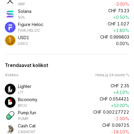
-3.00%
XRP
CHF
73.23
Solana
+0.50%
SOL
CHF
1.027
Figure Heloc
+1.80%
FIGR_HELOC
CHF
0.999803
USD1
0.00%
USD1
Trendaavat kolikot
Kolikko
Hinta ja 24 tunnin %
CHF
2.35
Lighter
+4.10%
LIT
CHF
0.054421
Biconomy
+53.00%
BICO
CHF
0.00227722
Pump.fun
-1.00%
PUMP
CHF
0.09725
Cash Cat
-18.10%
CASHCAT