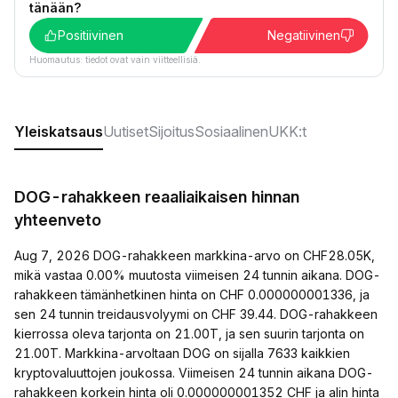
tänään?
Positiivinen
Negatiivinen
Huomautus: tiedot ovat vain viitteellisiä.
Yleiskatsaus
Uutiset
Sijoitus
Sosiaalinen
UKK:t
DOG-rahakkeen reaaliaikaisen hinnan
yhteenveto
Aug 7, 2026 DOG-rahakkeen markkina-arvo on CHF28.05K,
mikä vastaa 0.00% muutosta viimeisen 24 tunnin aikana. DOG-
rahakkeen tämänhetkinen hinta on CHF 0.000000001336, ja
sen 24 tunnin treidausvolyymi on CHF 39.44. DOG-rahakkeen
kierrossa oleva tarjonta on 21.00T, ja sen suurin tarjonta on
21.00T. Markkina-arvoltaan DOG on sijalla 7633 kaikkien
kryptovaluuttojen joukossa. Viimeisen 24 tunnin aikana DOG-
rahakkeen korkein hinta oli 0.000000001352 CHF ja alin hinta