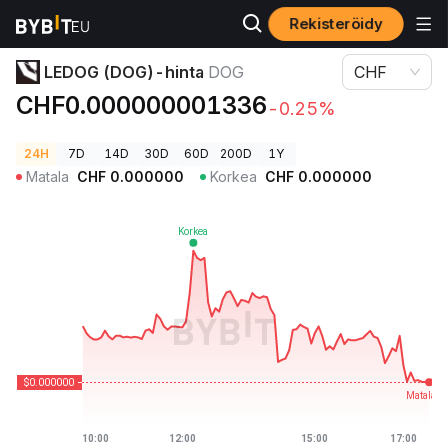
Rekisteröidy
Kryptohinnat
LEDOG (DOG)-hinta DOG
LEDOG (DOG)-hinta
DOG
CHF
CHF0.000000001336
-0.25%
24H
7D
14D
30D
60D
200D
1Y
Matala
CHF
0.000000
Korkea
CHF
0.000000