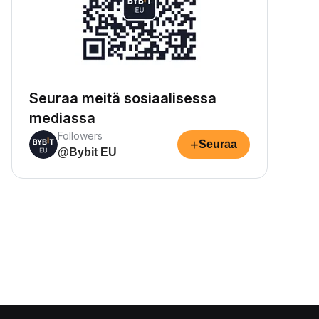
Seuraa meitä sosiaalisessa
mediassa
Followers
+
Seuraa
@Bybit EU