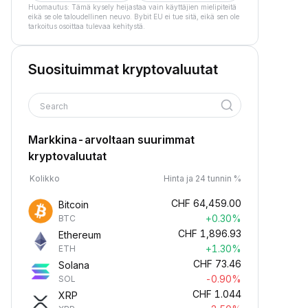
Huomautus: Tämä kysely heijastaa vain käyttäjien mielipiteitä
eikä se ole taloudellinen neuvo. Bybit EU ei tue sitä, eikä sen ole
tarkoitus osoittaa tulevaa kehitystä.
Suosituimmat kryptovaluutat
Search
Markkina-arvoltaan suurimmat
kryptovaluutat
Kolikko
Hinta ja 24 tunnin %
CHF
64,459.00
Bitcoin
+0.30%
BTC
CHF
1,896.93
Ethereum
+1.30%
ETH
CHF
73.46
Solana
-0.90%
SOL
CHF
1.044
XRP