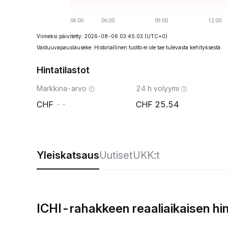
Viimeksi päivitetty: 2026-08-06 03:45:03
(UTC+0)
Vastuuvapauslauseke: Historiallinen tuotto ei ole tae tulevasta kehityksestä.
Hintatilastot
Markkina-arvo
24 h volyymi
--
25.54
Yleiskatsaus
Uutiset
UKK:t
ICHI-rahakkeen reaaliaikaisen hi