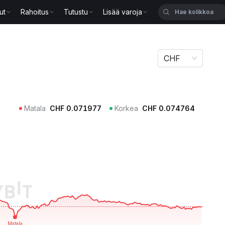
ut
Rahoitus
Tutustu
Lisää varoja
CHF
Matala
CHF
0.071977
Korkea
CHF
0.074764