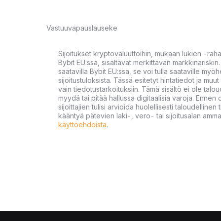
Vastuuvapauslauseke
Sijoitukset kryptovaluuttoihin, mukaan lukien -rah
Bybit EU:ssa, sisältävät merkittävän markkinariskin. 
saatavilla Bybit EU:ssa, se voi tulla saataville my
sijoitustuloksista. Tässä esitetyt hintatiedot ja muut 
vain tiedotustarkoituksiin. Tämä sisältö ei ole talou
myydä tai pitää hallussa digitaalisia varoja. Ennen di
sijoittajien tulisi arvioida huolellisesti taloudellin
kääntyä pätevien laki-, vero- tai sijoitusalan ammat
käyttöehdoista
.