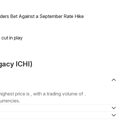
raders Bet Against a September Rate Hike
 cut in play
gacy ICHI)
highest price is , with a trading volume of .
urrencies.