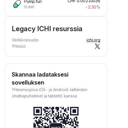
CHF
0.00233036
Pump.fun
-2.30%
PUMP
Legacy ICHI resurssia
Verkkosivusto
ichi.org
Yhteisö
Skannaa ladataksesi
sovelluksen
Yhteensopiva iOS- ja Android-laitteiden
(matkapuhelimet ja tabletit) kanssa