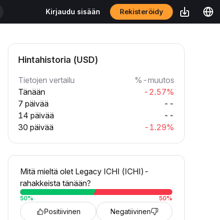
Rekisteröidy
Kirjaudu sisään
Hintahistoria (USD)
Tietojen vertailu
%-muutos
Tänään
-2.57%
7 päivää
--
14 päivää
--
30 päivää
-1.29%
Mitä mieltä olet Legacy ICHI (ICHI)-
rahakkeista tänään?
50
%
50
%
Positiivinen
Negatiivinen