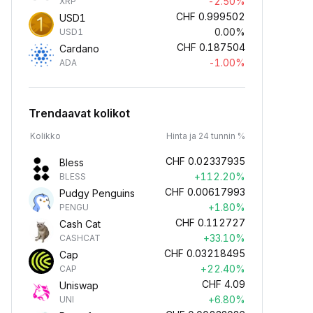
-2.50%
XRP
CHF
0.999502
USD1
0.00%
USD1
CHF
0.187504
Cardano
-1.00%
ADA
Trendaavat kolikot
Kolikko
Hinta ja 24 tunnin %
CHF
0.02337935
Bless
+112.20%
BLESS
CHF
0.00617993
Pudgy Penguins
+1.80%
PENGU
CHF
0.112727
Cash Cat
+33.10%
CASHCAT
CHF
0.03218495
Cap
+22.40%
CAP
CHF
4.09
Uniswap
+6.80%
UNI