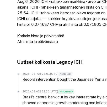
Aug 6, 2026 ICHI-rahakkeen markkina-arvo on CHF
aikana. ICHI-rahakkeen tämänhetkinen hinta on CH
25.54. ICHI-rahakkeen kierrossa oleva tarjonta on 
ICHI on sijalla -- kaikkien kryptovaluuttojen jouko
hinta oli 0.074687 CHF ja alin hinta oli 0.071865 C
Korkein hinta ja päivämäärä
Alin hinta ja päivämäärä
Uutiset kolikosta Legacy ICHI
2026-08-05 23:01
(UTC)
Neutraali
Record intervention bought the Japanese Yen a r
2026-08-05 22:25
(UTC)
nouseva
Brazil’s central bank cut its key interest rate by a
showed economic growth moderating and inflati