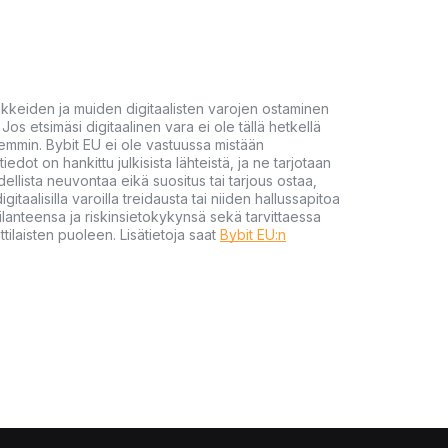
akkeiden ja muiden digitaalisten varojen ostaminen
Jos etsimäsi digitaalinen vara ei ole tällä hetkellä
öhemmin. Bybit EU ei ole vastuussa mistään
tiedot on hankittu julkisista lähteistä, ja ne tarjotaan
dellista neuvontaa eikä suositus tai tarjous ostaa,
gitaalisilla varoilla treidausta tai niiden hallussapitoa
en tilanteensa ja riskinsietokykynsä sekä tarvittaessa
tilaisten puoleen. Lisätietoja saat
Bybit EU:n