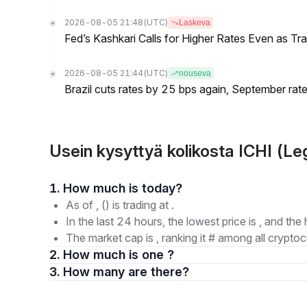
2026-08-05 21:48
(UTC)
Laskeva
Fed’s Kashkari Calls for Higher Rates Even as T
2026-08-05 21:44
(UTC)
nouseva
Brazil cuts rates by 25 bps again, September rate
Usein kysyttyä kolikosta ICHI (Le
1. How much is today?
As of , () is trading at .
In the last 24 hours, the lowest price is , and the 
The market cap is , ranking it # among all cryptoc
2. How much is one ?
3. How many are there?