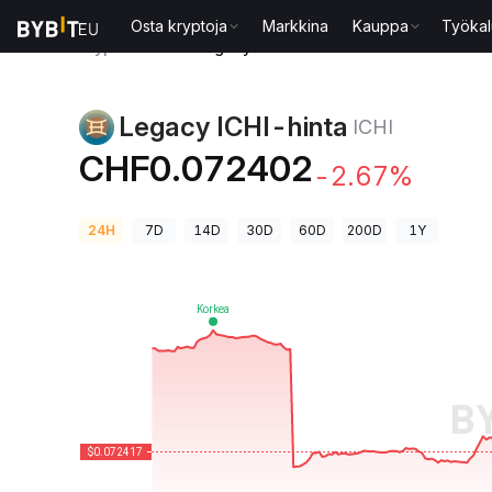
Osta kryptoja
Markkina
Kauppa
Työkal
Kryptohinnat
Legacy ICHI-hinta ICHI
Legacy ICHI-hinta
ICHI
CHF0.072402
-2.67%
24H
7D
14D
30D
60D
200D
1Y