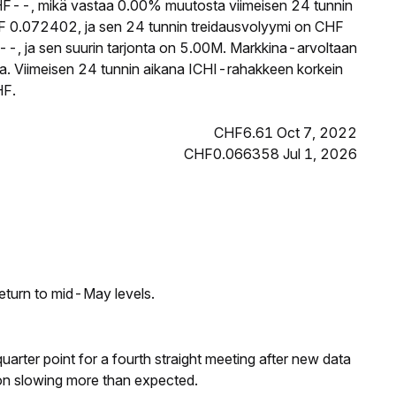
--, mikä vastaa 0.00% muutosta viimeisen 24 tunnin
F 0.072402, ja sen 24 tunnin treidausvolyymi on CHF
--, ja sen suurin tarjonta on 5.00M. Markkina-arvoltaan
ssa. Viimeisen 24 tunnin aikana ICHI-rahakkeen korkein
HF.
CHF6.61 Oct 7, 2022
CHF0.066358 Jul 1, 2026
eturn to mid-May levels.
 quarter point for a fourth straight meeting after new data
on slowing more than expected.