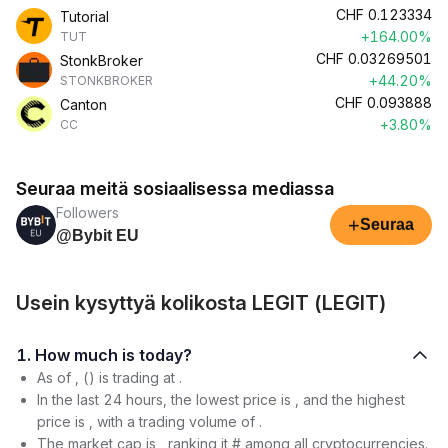
CHF
0.123334
Tutorial
+164.00%
TUT
CHF
0.03269501
StonkBroker
+44.20%
STONKBROKER
CHF
0.093888
Canton
+3.80%
CC
Seuraa meitä sosiaalisessa mediassa
Followers
+
Seuraa
@Bybit EU
Usein kysyttyä kolikosta LEGIT (LEGIT)
1. How much is today?
As of , () is trading at .
In the last 24 hours, the lowest price is , and the highest
price is , with a trading volume of .
The market cap is , ranking it # among all cryptocurrencies.