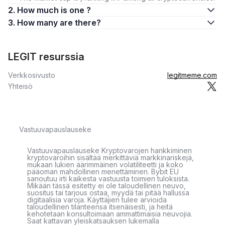
2. How much is one ?
3. How many are there?
LEGIT resurssia
Verkkosivusto
legitmeme.com
Yhteisö
Vastuuvapauslauseke
Vastuuvapauslauseke Kryptovarojen hankkiminen
kryptovaroihin sisältää merkittäviä markkinariskejä,
mukaan lukien äärimmäinen volatiliteetti ja koko
pääoman mahdollinen menettäminen. Bybit EU
sanoutuu irti kaikesta vastuusta toimien tuloksista.
Mikään tässä esitetty ei ole taloudellinen neuvo,
suositus tai tarjous ostaa, myydä tai pitää hallussa
digitaalisia varoja. Käyttäjien tulee arvioida
taloudellinen tilanteensa itsenäisesti, ja heitä
kehotetaan konsultoimaan ammattimaisia neuvojia.
Saat kattavan yleiskatsauksen lukemalla