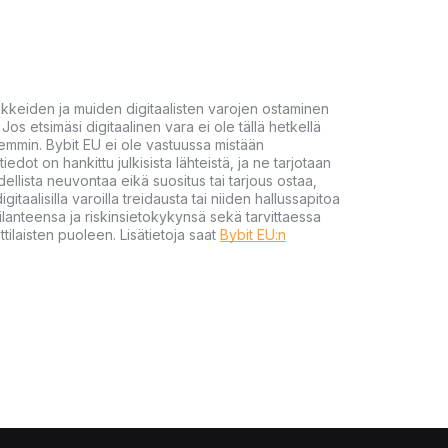
akkeiden ja muiden digitaalisten varojen ostaminen
Jos etsimäsi digitaalinen vara ei ole tällä hetkellä
öhemmin. Bybit EU ei ole vastuussa mistään
tiedot on hankittu julkisista lähteistä, ja ne tarjotaan
dellista neuvontaa eikä suositus tai tarjous ostaa,
gitaalisilla varoilla treidausta tai niiden hallussapitoa
en tilanteensa ja riskinsietokykynsä sekä tarvittaessa
tilaisten puoleen. Lisätietoja saat
Bybit EU:n