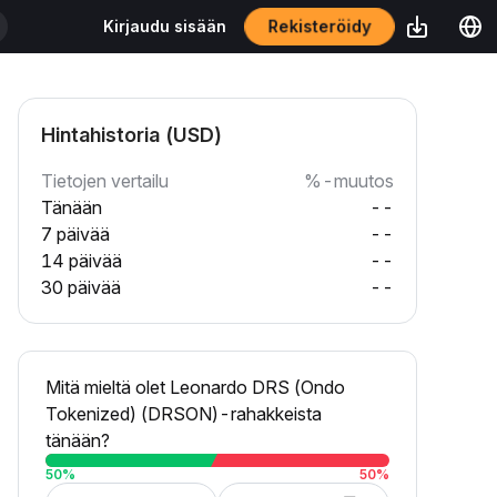
Rekisteröidy
Kirjaudu sisään
Hintahistoria (USD)
Tietojen vertailu
%-muutos
Tänään
--
7 päivää
--
14 päivää
--
30 päivää
--
Mitä mieltä olet Leonardo DRS (Ondo
Tokenized) (DRSON)-rahakkeista
tänään?
50
%
50
%