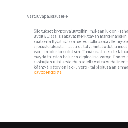
Vastuuvapauslauseke
Sijoitukset kryptovaluuttoihin, mukaan lukien -rah
Bybit EU:ssa, sisältävät merkittävän markkinariskin. 
saatavilla Bybit EU:ssa, se voi tulla saataville my
sijoitustuloksista. Tässä esitetyt hintatiedot ja muut 
vain tiedotustarkoituksiin. Tämä sisältö ei ole talou
myydä tai pitää hallussa digitaalisia varoja. Ennen di
sijoittajien tulisi arvioida huolellisesti taloudellin
kääntyä pätevien laki-, vero- tai sijoitusalan ammat
käyttöehdoista
.