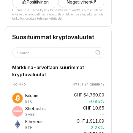
Positiivinen
Negatiivinen
Huomautus: Tämä kysely heijastaa vain käyttäjien mielipiteitä
eikä se ole taloudellinen neuvo. Bybit EU ei tue sitä, eikä sen ole
tarkoitus osoittaa tulevaa kehitystä.
Suosituimmat kryptovaluutat
Search
Markkina-arvoltaan suurimmat
kryptovaluutat
Kolikko
Hinta ja 24 tunnin %
CHF
64,760.00
Bitcoin
+0.85%
BTC
CHF
10.65
Sheboshis
--
SHEB
CHF
1,911.09
Ethereum
+2.28%
ETH