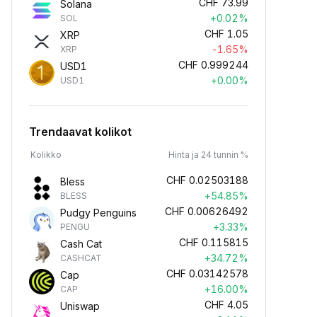
CHF
73.99
Solana
+0.02%
SOL
CHF
1.05
XRP
-1.65%
XRP
CHF
0.999244
USD1
+0.00%
USD1
Trendaavat kolikot
Kolikko
Hinta ja 24 tunnin %
CHF
0.02503188
Bless
+54.85%
BLESS
CHF
0.00626492
Pudgy Penguins
+3.33%
PENGU
CHF
0.115815
Cash Cat
+34.72%
CASHCAT
CHF
0.03142578
Cap
+16.00%
CAP
CHF
4.05
Uniswap