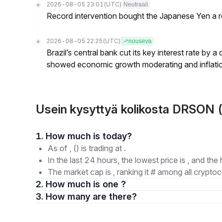
2026-08-05 23:01
(UTC)
Neutraali
Record intervention bought the Japanese Yen a r
2026-08-05 22:25
(UTC)
nouseva
Brazil’s central bank cut its key interest rate by a
showed economic growth moderating and inflati
Usein kysyttyä kolikosta DRSON 
1. How much is today?
As of , () is trading at .
In the last 24 hours, the lowest price is , and the 
The market cap is , ranking it # among all cryptoc
2. How much is one ?
3. How many are there?