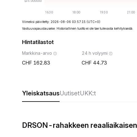
Viimeksi päivitetty: 2026-08-06 03:57:15
(UTC+0)
Vastuuvapauslauseke: Historiallinen tuotto ei ole tae tulevasta kehityksestä.
Hintatilastot
Markkina-arvo
24 h volyymi
162.83
44.73
Yleiskatsaus
Uutiset
UKK:t
DRSON-rahakkeen reaaliaikaisen