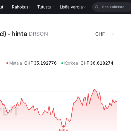
ut
Rahoitus
Tutustu
Lisää varoja
ta DRSON
d)-hinta
DRSON
CHF
Matala
CHF
35.192776
Korkea
CHF
36.618274