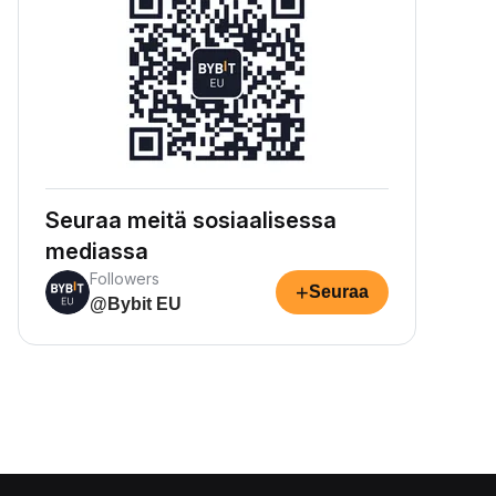
Seuraa meitä sosiaalisessa
mediassa
Followers
+
Seuraa
@Bybit EU