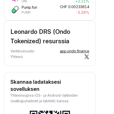
+2.11%
UNI
CHF
0.00233614
Pump.fun
-5.26%
PUMP
Leonardo DRS (Ondo
Tokenized) resurssia
Verkkosivusto
app.ondo.finance
Yhteisö
Skannaa ladataksesi
sovelluksen
Yhteensopiva iOS- ja Android-laitteiden
(matkapuhelimet ja tabletit) kanssa