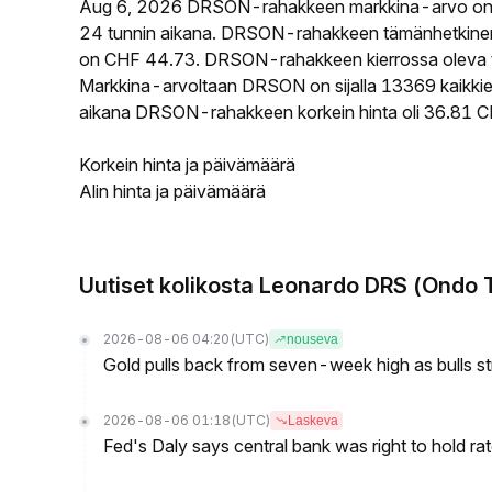
Aug 6, 2026 DRSON-rahakkeen markkina-arvo on 
24 tunnin aikana. DRSON-rahakkeen tämänhetkinen 
on CHF 44.73. DRSON-rahakkeen kierrossa oleva tar
Markkina-arvoltaan DRSON on sijalla 13369 kaikkien
aikana DRSON-rahakkeen korkein hinta oli 36.81 CHF
Korkein hinta ja päivämäärä
Alin hinta ja päivämäärä
Uutiset kolikosta Leonardo DRS (Ondo 
2026-08-06 04:20
(UTC)
nouseva
Gold pulls back from seven-week high as bulls s
2026-08-06 01:18
(UTC)
Laskeva
Fed's Daly says central bank was right to hold ra