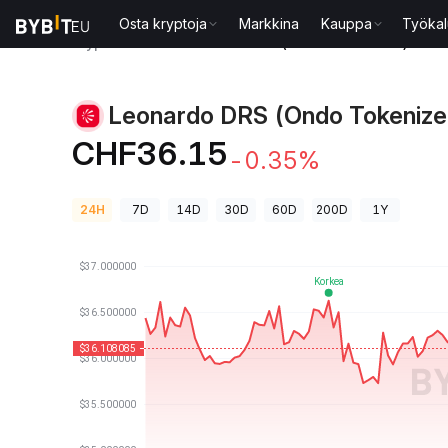
Osta kryptoja
Markkina
Kauppa
Työkal
Kryptohinnat
Leonardo DRS (Ondo Tokenized)-hin
Leonardo DRS (Ondo Tokenize
CHF36.15
-0.35%
24H
7D
14D
30D
60D
200D
1Y