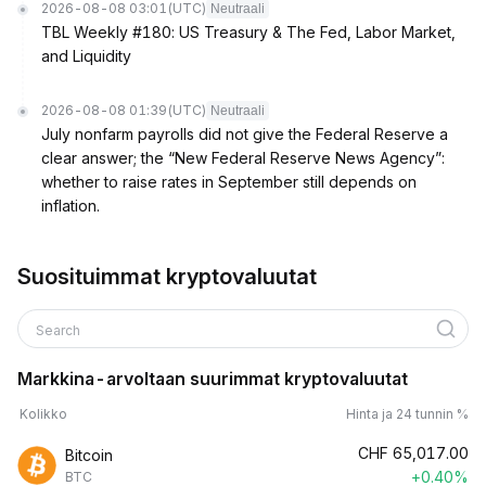
2026-08-08 03:01
(UTC)
Neutraali
TBL Weekly #180: US Treasury & The Fed, Labor Market,
and Liquidity
2026-08-08 01:39
(UTC)
Neutraali
July nonfarm payrolls did not give the Federal Reserve a
clear answer; the “New Federal Reserve News Agency”:
whether to raise rates in September still depends on
inflation.
Suosituimmat kryptovaluutat
Search
Markkina-arvoltaan suurimmat kryptovaluutat
Kolikko
Hinta ja 24 tunnin %
CHF
65,017.00
Bitcoin
+0.40%
BTC