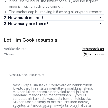
In the last 24 hours, the lowest price is , and the highest
price is , with a trading volume of .
The market cap is , ranking it # among all cryptocurrencies.
2. How much is one ?
3. How many are there?
Let Him Cook resurssia
Verkkosivusto
lethimcook.art
Yhteisö
tiktok.com
Vastuuvapauslauseke
Vastuuvapauslauseke Kryptovarojen hankkiminen
kryptovaroihin sisältää merkittäviä markkinariskejä,
mukaan lukien äärimmäinen volatiliteetti ja koko
pääoman mahdollinen menettäminen. Bybit EU
sanoutuu irti kaikesta vastuusta toimien tuloksista.
Mikään tässä esitetty ei ole taloudellinen neuvo,
suositus tai tarjous ostaa, myydä tai pitää hallussa