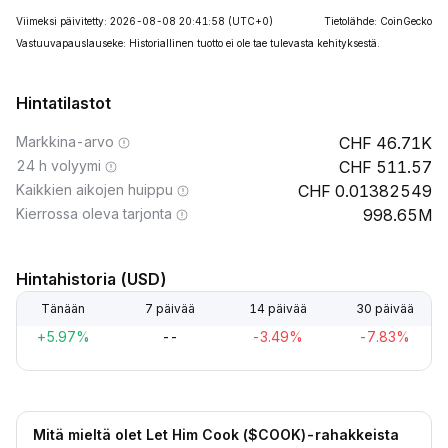
Viimeksi päivitetty: 2026-08-08 20:41:58
(UTC+0)
Tietolähde: CoinGecko
Vastuuvapauslauseke: Historiallinen tuotto ei ole tae tulevasta kehityksestä.
Hintatilastot
Markkina-arvo
46.71K
24 h volyymi
511.57
Kaikkien aikojen huippu
0.01382549
Kierrossa oleva tarjonta
998.65M
Hintahistoria (USD)
Tänään
7 päivää
14 päivää
30 päivää
+5.97%
--
-3.49%
-7.83%
Mitä mieltä olet Let Him Cook ($COOK)-rahakkeista