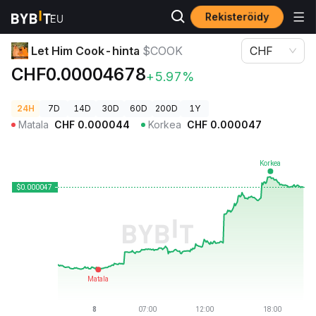
Rekisteröidy
Kryptohinnat
Let Him Cook-hinta $COOK
Let Him Cook-hinta
$COOK
CHF
CHF0.00004678
+5.97%
24H
7D
14D
30D
60D
200D
1Y
Matala
CHF
0.000044
Korkea
CHF
0.000047