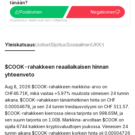
tänään?
Positiivinen
Negatiivinen
Huomautus: tiedot ovat vain viitteellisiä.
Yleiskatsaus
Uutiset
Sijoitus
Sosiaalinen
UKK:t
$COOK-rahakkeen reaaliaikaisen hinnan
yhteenveto
Aug 8, 2026 $COOK-rahakkeen markkina-arvo on
CHF46.71K, mikä vastaa +5.97% muutosta viimeisen 24 tunnin
aikana. $COOK-rahakkeen tämänhetkinen hinta on CHF
0.00004678, ja sen 24 tunnin treidausvolyymi on CHF 511.57.
$COOK-rahakkeen kierrossa oleva tarjonta on 998.65M, ja
sen suurin tarjonta on 1.00B. Markkina-arvoltaan $COOK on
sijalla 6744 kaikkien kryptovaluuttojen joukossa. Viimeisen 24
tunnin aikana $COOK-rahakkeen korkein hinta oli 0.00004726