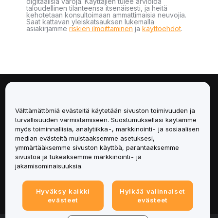
digitaalisia varoja. Käyttäjien tulee arvioida
taloudellinen tilanteensa itsenäisesti, ja heitä
kehotetaan konsultoimaan ammattimaisia neuvojia.
Saat kattavan yleiskatsauksen lukemalla
asiakirjamme
riskien ilmoittaminen
ja
käyttöehdot
.
Tietoa
Välttämättömiä evästeitä käytetään sivuston toimivuuden ja
Palvelut
turvallisuuden varmistamiseen. Suostumuksellasi käytämme
myös toiminnallisia, analytiikka-, markkinointi- ja sosiaalisen
median evästeitä muistaaksemme asetuksesi,
Tuki
ymmärtääksemme sivuston käyttöä, parantaaksemme
sivustoa ja tukeaksemme markkinointi- ja
Tuotteet
jakamisominaisuuksia.
Lakiasiat
Hyväksy kaikki
Hylkää valinnaiset
evästeet
evästeet