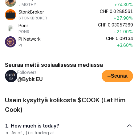
+74.30%
JIMOTHY
CHF
0.0288561
StonkBroker
+27.90%
STONKBROKER
CHF
0.03057369
Pons
+21.00%
PONS
CHF
0.09134
Pi Network
+3.60%
PI
Seuraa meitä sosiaalisessa mediassa
Followers
+
Seuraa
@Bybit EU
Usein kysyttyä kolikosta $COOK (Let Him
Cook)
1. How much is today?
As of , () is trading at .