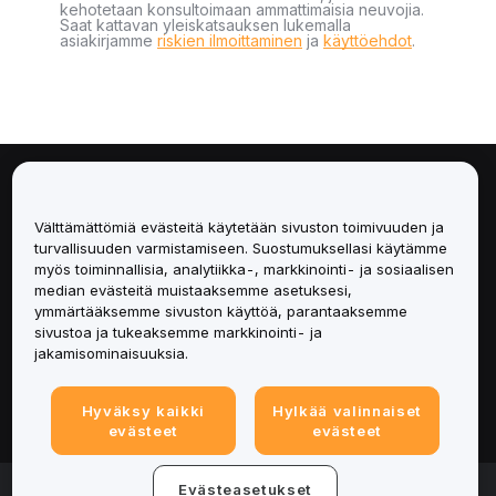
kehotetaan konsultoimaan ammattimaisia neuvojia.
Saat kattavan yleiskatsauksen lukemalla
asiakirjamme
riskien ilmoittaminen
ja
käyttöehdot
.
Tietoa
Välttämättömiä evästeitä käytetään sivuston toimivuuden ja
Palvelut
turvallisuuden varmistamiseen. Suostumuksellasi käytämme
myös toiminnallisia, analytiikka-, markkinointi- ja sosiaalisen
median evästeitä muistaaksemme asetuksesi,
Tuki
ymmärtääksemme sivuston käyttöä, parantaaksemme
sivustoa ja tukeaksemme markkinointi- ja
Tuotteet
jakamisominaisuuksia.
Lakiasiat
Hyväksy kaikki
Hylkää valinnaiset
evästeet
evästeet
© 2025-2026 Bybit.eu. Kaikki oikeudet pidätetään.
Evästeasetukset