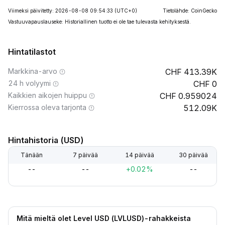
Viimeksi päivitetty: 2026-08-08 09:54:33
(UTC+0)
Tietolähde: CoinGecko
Vastuuvapauslauseke: Historiallinen tuotto ei ole tae tulevasta kehityksestä.
Hintatilastot
Markkina-arvo
413.39K
24 h volyymi
0
Kaikkien aikojen huippu
0.959024
Kierrossa oleva tarjonta
512.09K
Hintahistoria (USD)
Tänään
7 päivää
14 päivää
30 päivää
--
--
+0.02%
--
Mitä mieltä olet Level USD (LVLUSD)-rahakkeista