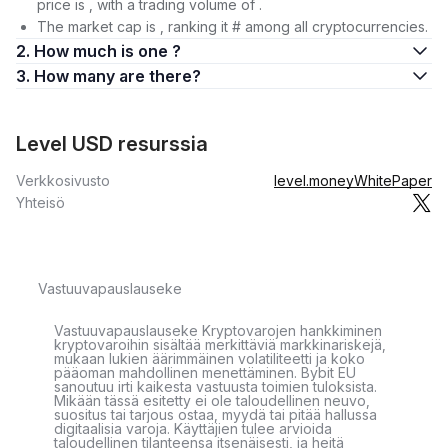
price is , with a trading volume of .
The market cap is , ranking it # among all cryptocurrencies.
2. How much is one ?
3. How many are there?
Level USD resurssia
Verkkosivusto
level.money
WhitePaper
Yhteisö
Vastuuvapauslauseke
Vastuuvapauslauseke Kryptovarojen hankkiminen
kryptovaroihin sisältää merkittäviä markkinariskejä,
mukaan lukien äärimmäinen volatiliteetti ja koko
pääoman mahdollinen menettäminen. Bybit EU
sanoutuu irti kaikesta vastuusta toimien tuloksista.
Mikään tässä esitetty ei ole taloudellinen neuvo,
suositus tai tarjous ostaa, myydä tai pitää hallussa
digitaalisia varoja. Käyttäjien tulee arvioida
taloudellinen tilanteensa itsenäisesti, ja heitä