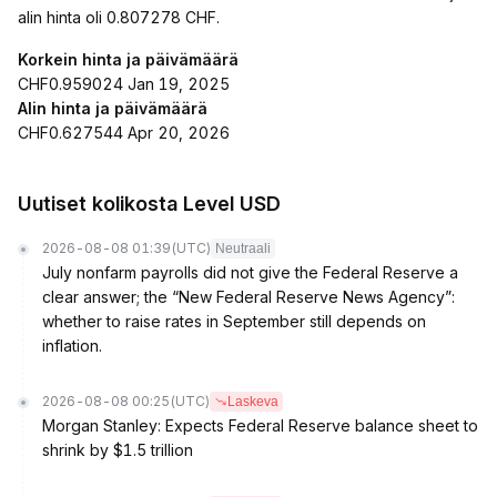
alin hinta oli 0.807278 CHF.
Korkein hinta ja päivämäärä
CHF0.959024 Jan 19, 2025
Alin hinta ja päivämäärä
CHF0.627544 Apr 20, 2026
Uutiset kolikosta Level USD
2026-08-08 01:39
(UTC)
Neutraali
July nonfarm payrolls did not give the Federal Reserve a
clear answer; the “New Federal Reserve News Agency”:
whether to raise rates in September still depends on
inflation.
2026-08-08 00:25
(UTC)
Laskeva
Morgan Stanley: Expects Federal Reserve balance sheet to
shrink by $1.5 trillion