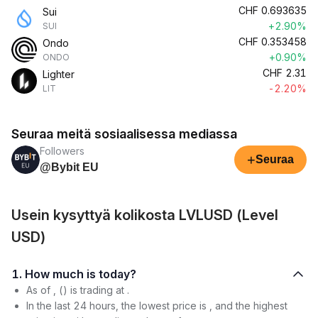
CHF
0.693635
Sui
+2.90%
SUI
CHF
0.353458
Ondo
+0.90%
ONDO
CHF
2.31
Lighter
-2.20%
LIT
Seuraa meitä sosiaalisessa mediassa
Followers
+
Seuraa
@Bybit EU
Usein kysyttyä kolikosta LVLUSD (Level
USD)
1. How much is today?
As of , () is trading at .
In the last 24 hours, the lowest price is , and the highest