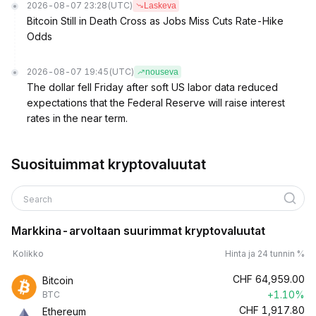
2026-08-07 23:28
(UTC)
Laskeva
Bitcoin Still in Death Cross as Jobs Miss Cuts Rate-Hike
Odds
2026-08-07 19:45
(UTC)
nouseva
The dollar fell Friday after soft US labor data reduced
expectations that the Federal Reserve will raise interest
rates in the near term.
Suosituimmat kryptovaluutat
Search
Markkina-arvoltaan suurimmat kryptovaluutat
Kolikko
Hinta ja 24 tunnin %
CHF
64,959.00
Bitcoin
+1.10%
BTC
CHF
1,917.80
Ethereum