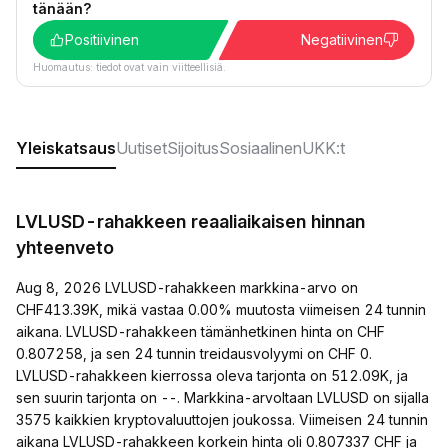
tänään?
Positiivinen
Negatiivinen
Huomautus: tiedot ovat vain viitteellisiä.
Yleiskatsaus
Uutiset
Sijoitus
Sosiaalinen
UKK:t
LVLUSD-rahakkeen reaaliaikaisen hinnan
yhteenveto
Aug 8, 2026 LVLUSD-rahakkeen markkina-arvo on
CHF413.39K, mikä vastaa 0.00% muutosta viimeisen 24 tunnin
aikana. LVLUSD-rahakkeen tämänhetkinen hinta on CHF
0.807258, ja sen 24 tunnin treidausvolyymi on CHF 0.
LVLUSD-rahakkeen kierrossa oleva tarjonta on 512.09K, ja
sen suurin tarjonta on --. Markkina-arvoltaan LVLUSD on sijalla
3575 kaikkien kryptovaluuttojen joukossa. Viimeisen 24 tunnin
aikana LVLUSD-rahakkeen korkein hinta oli 0.807337 CHF ja