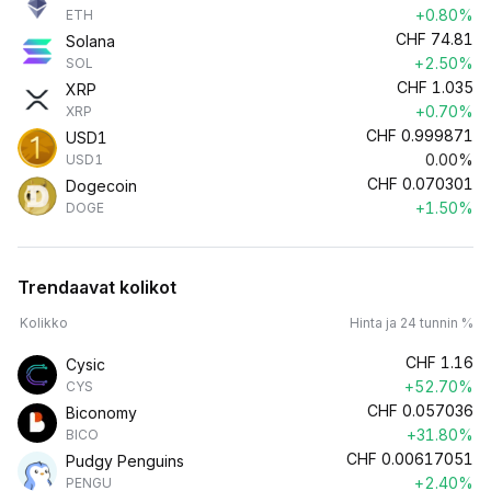
+0.80%
ETH
CHF
74.81
Solana
+2.50%
SOL
CHF
1.035
XRP
+0.70%
XRP
CHF
0.999871
USD1
0.00%
USD1
CHF
0.070301
Dogecoin
+1.50%
DOGE
Trendaavat kolikot
Kolikko
Hinta ja 24 tunnin %
CHF
1.16
Cysic
+52.70%
CYS
CHF
0.057036
Biconomy
+31.80%
BICO
CHF
0.00617051
Pudgy Penguins
+2.40%
PENGU