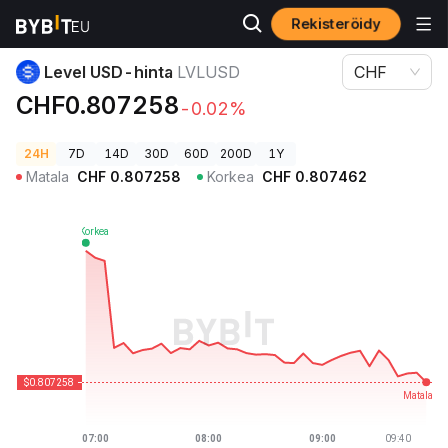
Rekisteröidy
Kryptohinnat
Level USD-hinta LVLUSD
Level USD-hinta
LVLUSD
CHF
CHF0.807258
-0.02%
24H
7D
14D
30D
60D
200D
1Y
Matala
CHF
0.807258
Korkea
CHF
0.807462