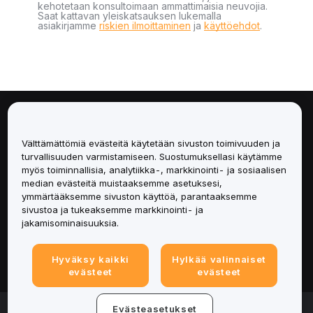
kehotetaan konsultoimaan ammattimaisia neuvojia.
Saat kattavan yleiskatsauksen lukemalla
asiakirjamme
riskien ilmoittaminen
ja
käyttöehdot
.
Tietoa
Välttämättömiä evästeitä käytetään sivuston toimivuuden ja
Palvelut
turvallisuuden varmistamiseen. Suostumuksellasi käytämme
myös toiminnallisia, analytiikka-, markkinointi- ja sosiaalisen
median evästeitä muistaaksemme asetuksesi,
Tuki
ymmärtääksemme sivuston käyttöä, parantaaksemme
sivustoa ja tukeaksemme markkinointi- ja
Tuotteet
jakamisominaisuuksia.
Lakiasiat
Hyväksy kaikki
Hylkää valinnaiset
evästeet
evästeet
© 2025-2026 Bybit.eu. All rights reserved.
Evästeasetukset