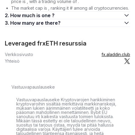
price is , with a trading volume of .
The market cap is , ranking it # among all cryptocurrencies.
2. How much is one ?
3. How many are there?
Leveraged frxETH resurssia
Verkkosivusto
fx.aladdin.club
Yhteisö
Vastuuvapauslauseke
Vastuuvapauslauseke Kryptovarojen hankkiminen
kryptovaroihin sisältää merkittäviä markkinariskejä,
mukaan lukien äärimmäinen volatiliteetti ja koko
pääoman mahdollinen menettäminen. Bybit EU
sanoutuu irti kaikesta vastuusta toimien tuloksista.
Mikään tässä esitetty ei ole taloudellinen neuvo,
suositus tai tarjous ostaa, myydä tai pitää hallussa
digitaalisia varoja. Käyttäjien tulee arvioida
taloudellinen tilanteensa itsenäisesti, ja heitä