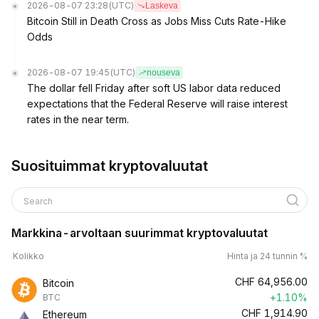
2026-08-07 23:28
(UTC)
Laskeva
Bitcoin Still in Death Cross as Jobs Miss Cuts Rate-Hike
Odds
2026-08-07 19:45
(UTC)
nouseva
The dollar fell Friday after soft US labor data reduced
expectations that the Federal Reserve will raise interest
rates in the near term.
Suosituimmat kryptovaluutat
Search
Markkina-arvoltaan suurimmat kryptovaluutat
Kolikko
Hinta ja 24 tunnin %
CHF
64,956.00
Bitcoin
+1.10%
BTC
CHF
1,914.90
Ethereum