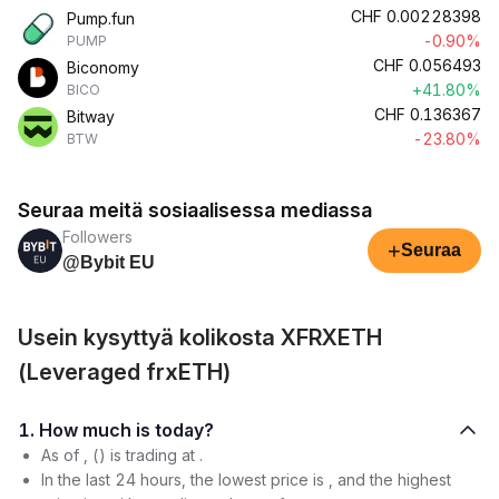
CHF
0.00228398
Pump.fun
-0.90%
PUMP
CHF
0.056493
Biconomy
+41.80%
BICO
CHF
0.136367
Bitway
-23.80%
BTW
Seuraa meitä sosiaalisessa mediassa
Followers
+
Seuraa
@Bybit EU
Usein kysyttyä kolikosta XFRXETH
(Leveraged frxETH)
1. How much is today?
As of , () is trading at .
In the last 24 hours, the lowest price is , and the highest