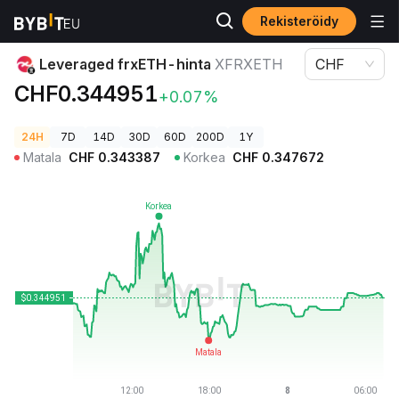
Rekisteröidy
Kryptohinnat
Leveraged frxETH-hinta XFRXETH
Leveraged frxETH-hinta
XFRXETH
CHF
CHF0.344951
+0.07%
24H
7D
14D
30D
60D
200D
1Y
Matala
CHF
0.343387
Korkea
CHF
0.347672