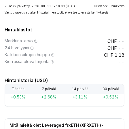
Viimeksi päivitetty: 2026-08-08 07:10:09
(UTC+0)
Tietolähde: CoinGecko
Vastuuvapauslauseke: Historiallinen tuotto ei ole tae tulevasta kehityksestä.
Hintatilastot
Markkina-arvo
--
24 h volyymi
--
Kaikkien aikojen huippu
1.18
Kierrossa oleva tarjonta
--
Hintahistoria (USD)
Tänään
7 päivää
14 päivää
30 päivää
+0.53%
+2.68%
+3.11%
+9.52%
Mitä mieltä olet Leveraged frxETH (XFRXETH)-