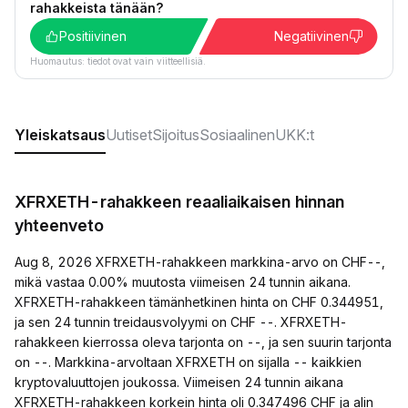
rahakkeista tänään?
Positiivinen
Negatiivinen
Huomautus: tiedot ovat vain viitteellisiä.
Yleiskatsaus
Uutiset
Sijoitus
Sosiaalinen
UKK:t
XFRXETH-rahakkeen reaaliaikaisen hinnan
yhteenveto
Aug 8, 2026 XFRXETH-rahakkeen markkina-arvo on CHF--,
mikä vastaa 0.00% muutosta viimeisen 24 tunnin aikana.
XFRXETH-rahakkeen tämänhetkinen hinta on CHF 0.344951,
ja sen 24 tunnin treidausvolyymi on CHF --. XFRXETH-
rahakkeen kierrossa oleva tarjonta on --, ja sen suurin tarjonta
on --. Markkina-arvoltaan XFRXETH on sijalla -- kaikkien
kryptovaluuttojen joukossa. Viimeisen 24 tunnin aikana
XFRXETH-rahakkeen korkein hinta oli 0.347496 CHF ja alin