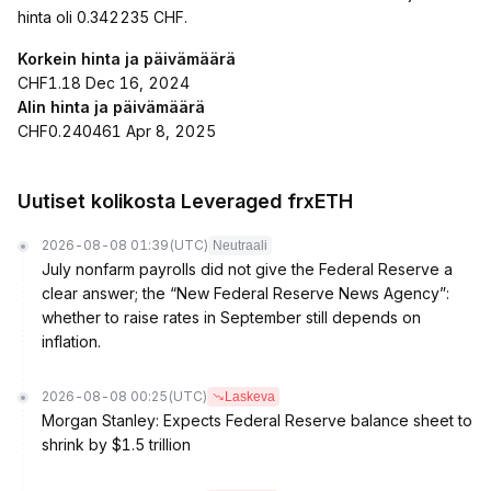
hinta oli 0.342235 CHF.
Korkein hinta ja päivämäärä
CHF1.18 Dec 16, 2024
Alin hinta ja päivämäärä
CHF0.240461 Apr 8, 2025
Uutiset kolikosta Leveraged frxETH
2026-08-08 01:39
(UTC)
Neutraali
July nonfarm payrolls did not give the Federal Reserve a
clear answer; the “New Federal Reserve News Agency”:
whether to raise rates in September still depends on
inflation.
2026-08-08 00:25
(UTC)
Laskeva
Morgan Stanley: Expects Federal Reserve balance sheet to
shrink by $1.5 trillion