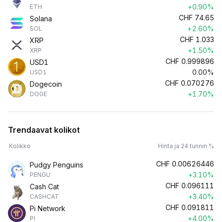
+0.90%
ETH
CHF
74.65
Solana
+2.60%
SOL
CHF
1.033
XRP
+1.50%
XRP
CHF
0.999896
USD1
0.00%
USD1
CHF
0.070276
Dogecoin
+1.70%
DOGE
Trendaavat kolikot
Kolikko
Hinta ja 24 tunnin %
CHF
0.00626446
Pudgy Penguins
+3.10%
PENGU
CHF
0.096111
Cash Cat
+3.40%
CASHCAT
CHF
0.091811
Pi Network
+4.00%
PI