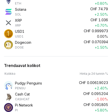
+0.80%
ETH
CHF
74.79
Solana
+2.50%
SOL
CHF
1.036
XRP
+0.70%
XRP
CHF
0.999973
USD1
0.00%
USD1
CHF
0.070394
Dogecoin
+1.50%
DOGE
Trendaavat kolikot
Kolikko
Hinta ja 24 tunnin %
CHF
0.00619023
Pudgy Penguins
+2.40%
PENGU
CHF
0.095204
Cash Cat
-1.00%
CASHCAT
CHF
0.091805
Pi Network
+5.80%
PI