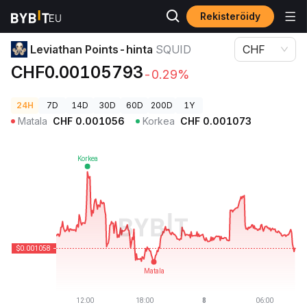
Rekisteröidy
Kryptohinnat
Leviathan Points-hinta SQUID
Leviathan Points-hinta
SQUID
CHF
CHF0.00105793
-0.29%
24H
7D
14D
30D
60D
200D
1Y
Matala
CHF
0.001056
Korkea
CHF
0.001073