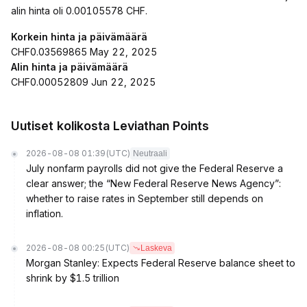
alin hinta oli 0.00105578 CHF.
Korkein hinta ja päivämäärä
CHF0.03569865 May 22, 2025
Alin hinta ja päivämäärä
CHF0.00052809 Jun 22, 2025
Uutiset kolikosta Leviathan Points
2026-08-08 01:39
(UTC)
Neutraali
July nonfarm payrolls did not give the Federal Reserve a
clear answer; the “New Federal Reserve News Agency”:
whether to raise rates in September still depends on
inflation.
2026-08-08 00:25
(UTC)
Laskeva
Morgan Stanley: Expects Federal Reserve balance sheet to
shrink by $1.5 trillion