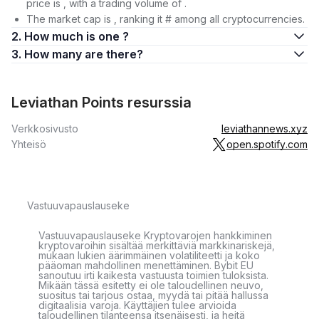
price is , with a trading volume of .
The market cap is , ranking it # among all cryptocurrencies.
2. How much is one ?
3. How many are there?
Leviathan Points resurssia
Verkkosivusto
leviathannews.xyz
Yhteisö
open.spotify.com
Vastuuvapauslauseke
Vastuuvapauslauseke Kryptovarojen hankkiminen
kryptovaroihin sisältää merkittäviä markkinariskejä,
mukaan lukien äärimmäinen volatiliteetti ja koko
pääoman mahdollinen menettäminen. Bybit EU
sanoutuu irti kaikesta vastuusta toimien tuloksista.
Mikään tässä esitetty ei ole taloudellinen neuvo,
suositus tai tarjous ostaa, myydä tai pitää hallussa
digitaalisia varoja. Käyttäjien tulee arvioida
taloudellinen tilanteensa itsenäisesti, ja heitä