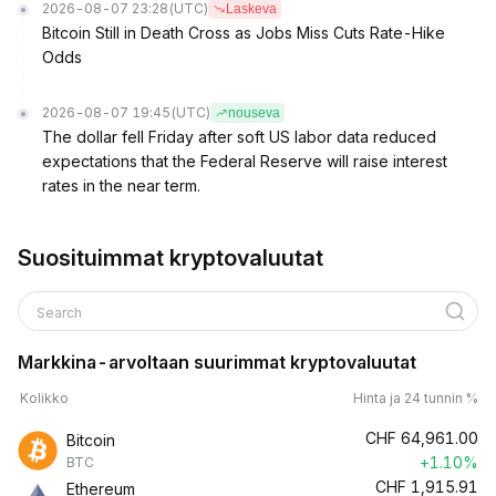
2026-08-07 23:28
(UTC)
Laskeva
Bitcoin Still in Death Cross as Jobs Miss Cuts Rate-Hike
Odds
2026-08-07 19:45
(UTC)
nouseva
The dollar fell Friday after soft US labor data reduced
expectations that the Federal Reserve will raise interest
rates in the near term.
Suosituimmat kryptovaluutat
Search
Markkina-arvoltaan suurimmat kryptovaluutat
Kolikko
Hinta ja 24 tunnin %
CHF
64,961.00
Bitcoin
+1.10%
BTC
CHF
1,915.91
Ethereum