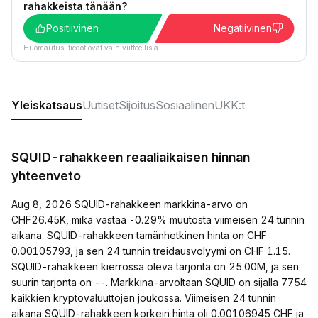
rahakkeista tänään?
Positiivinen
Negatiivinen
Huomautus: tiedot ovat vain viitteellisiä.
Yleiskatsaus
Uutiset
Sijoitus
Sosiaalinen
UKK:t
SQUID-rahakkeen reaaliaikaisen hinnan
yhteenveto
Aug 8, 2026 SQUID-rahakkeen markkina-arvo on
CHF26.45K, mikä vastaa -0.29% muutosta viimeisen 24 tunnin
aikana. SQUID-rahakkeen tämänhetkinen hinta on CHF
0.00105793, ja sen 24 tunnin treidausvolyymi on CHF 1.15.
SQUID-rahakkeen kierrossa oleva tarjonta on 25.00M, ja sen
suurin tarjonta on --. Markkina-arvoltaan SQUID on sijalla 7754
kaikkien kryptovaluuttojen joukossa. Viimeisen 24 tunnin
aikana SQUID-rahakkeen korkein hinta oli 0.00106945 CHF ja