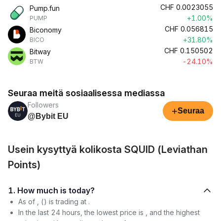
CHF
0.0023055
Pump.fun
+1.00%
PUMP
CHF
0.056815
Biconomy
+31.80%
BICO
CHF
0.150502
Bitway
-24.10%
BTW
Seuraa meitä sosiaalisessa mediassa
Followers
+
Seuraa
@Bybit EU
Usein kysyttyä kolikosta SQUID (Leviathan
Points)
1. How much is today?
As of , () is trading at .
In the last 24 hours, the lowest price is , and the highest