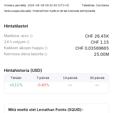
Viimeksi päivitetty: 2026-08-08 09:02:46
(UTC+0)
Tietolähde: CoinGecko
Vastuuvapauslauseke: Historiallinen tuotto ei ole tae tulevasta kehityksestä.
Hintatilastot
Markkina-arvo
26.45K
24 h volyymi
1.15
Kaikkien aikojen huippu
0.03569865
Kierrossa oleva tarjonta
25.00M
Hintahistoria (USD)
Tänään
7 päivää
14 päivää
30 päivää
+0.11%
-0.40%
--
--
Mitä mieltä olet Leviathan Points (SQUID)-