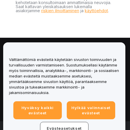
kehotetaan konsultoimaan ammattimaisia neuvojia.
Saat kattavan yleiskatsauksen lukemalla
asiakirjamme
riskien ilmoittaminen
ja
käyttöehdot
.
Tietoa
Välttämättömiä evästeitä käytetään sivuston toimivuuden ja
Palvelut
turvallisuuden varmistamiseen. Suostumuksellasi käytämme
myös toiminnallisia, analytiikka-, markkinointi- ja sosiaalisen
median evästeitä muistaaksemme asetuksesi,
Tuki
ymmärtääksemme sivuston käyttöä, parantaaksemme
sivustoa ja tukeaksemme markkinointi- ja
Tuotteet
jakamisominaisuuksia.
Lakiasiat
Hyväksy kaikki
Hylkää valinnaiset
evästeet
evästeet
© 2025-2026 Bybit.eu. Kaikki oikeudet pidätetään.
Evästeasetukset