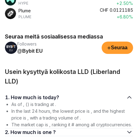
+2.50%
HYPE
CHF
0.0121185
Plume
+6.80%
PLUME
Seuraa meitä sosiaalisessa mediassa
Followers
+
Seuraa
@Bybit EU
Usein kysyttyä kolikosta LLD (Liberland
LLD)
1. How much is today?
As of , () is trading at .
In the last 24 hours, the lowest price is , and the highest
price is , with a trading volume of .
The market cap is , ranking it # among all cryptocurrencies.
2. How much is one ?