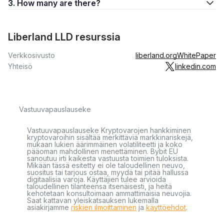
3. How many are there?
Liberland LLD resurssia
Verkkosivusto
liberland.org
WhitePaper
Yhteisö
linkedin.com
Vastuuvapauslauseke
Vastuuvapauslauseke Kryptovarojen hankkiminen
kryptovaroihin sisältää merkittäviä markkinariskejä,
mukaan lukien äärimmäinen volatiliteetti ja koko
pääoman mahdollinen menettäminen. Bybit EU
sanoutuu irti kaikesta vastuusta toimien tuloksista.
Mikään tässä esitetty ei ole taloudellinen neuvo,
suositus tai tarjous ostaa, myydä tai pitää hallussa
digitaalisia varoja. Käyttäjien tulee arvioida
taloudellinen tilanteensa itsenäisesti, ja heitä
kehotetaan konsultoimaan ammattimaisia neuvojia.
Saat kattavan yleiskatsauksen lukemalla
asiakirjamme
riskien ilmoittaminen
ja
käyttöehdot
.