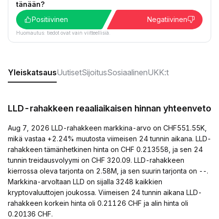
tänään?
Positiivinen
Negatiivinen
Huomautus: tiedot ovat vain viitteellisiä.
Yleiskatsaus
Uutiset
Sijoitus
Sosiaalinen
UKK:t
LLD-rahakkeen reaaliaikaisen hinnan yhteenveto
Aug 7, 2026 LLD-rahakkeen markkina-arvo on CHF551.55K,
mikä vastaa +2.24% muutosta viimeisen 24 tunnin aikana. LLD-
rahakkeen tämänhetkinen hinta on CHF 0.213558, ja sen 24
tunnin treidausvolyymi on CHF 320.09. LLD-rahakkeen
kierrossa oleva tarjonta on 2.58M, ja sen suurin tarjonta on --.
Markkina-arvoltaan LLD on sijalla 3248 kaikkien
kryptovaluuttojen joukossa. Viimeisen 24 tunnin aikana LLD-
rahakkeen korkein hinta oli 0.21126 CHF ja alin hinta oli
0.20136 CHF.