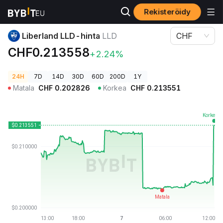
Rekisteröidy
Kryptohinnat
Liberland LLD-hinta LLD
Liberland LLD-hinta
LLD
CHF
CHF0.213558
+2.24%
24H
7D
14D
30D
60D
200D
1Y
Matala
CHF
0.202826
Korkea
CHF
0.213551