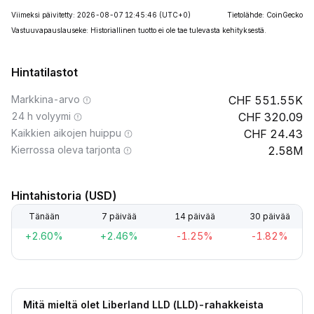
Viimeksi päivitetty: 2026-08-07 12:45:46
(UTC+0)
Tietolähde: CoinGecko
Vastuuvapauslauseke: Historiallinen tuotto ei ole tae tulevasta kehityksestä.
Hintatilastot
Markkina-arvo
551.55K
24 h volyymi
320.09
Kaikkien aikojen huippu
24.43
Kierrossa oleva tarjonta
2.58M
Hintahistoria (USD)
Tänään
7 päivää
14 päivää
30 päivää
+2.60%
+2.46%
-1.25%
-1.82%
Mitä mieltä olet Liberland LLD (LLD)-rahakkeista