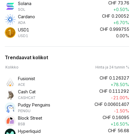
CHF
73.76
Solana
+0.50%
SOL
CHF
0.20052
Cardano
+6.70%
ADA
CHF
0.999755
USD1
0.00%
USD1
Trendaavat kolikot
Kolikko
Hinta ja 24 tunnin %
CHF
0.126327
Fusionist
+78.50%
ACE
CHF
0.111292
Cash Cat
-21.00%
CASHCAT
CHF
0.00601407
Pudgy Penguins
-1.50%
PENGU
CHF
0.16095
Block Street
+16.50%
BSB
CHF
56.68
Hyperliquid