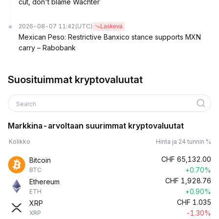
cut, don't blame Wachter
2026-08-07 11:42
(UTC)
Laskeva
Mexican Peso: Restrictive Banxico stance supports MXN
carry – Rabobank
Suosituimmat kryptovaluutat
Search
Markkina-arvoltaan suurimmat kryptovaluutat
Kolikko
Hinta ja 24 tunnin %
CHF
65,132.00
Bitcoin
+0.70%
BTC
CHF
1,928.76
Ethereum
+0.90%
ETH
CHF
1.035
XRP
-1.30%
XRP