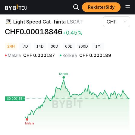
Rekisteröidy
Kryptohinnat
Light Speed Cat-hinta LSCAT
Light Speed Cat-hinta
LSCAT
CHF
CHF0.00018846
+0.45%
24H
7D
14D
30D
60D
200D
1Y
Matala
CHF
0.000187
Korkea
CHF
0.000189