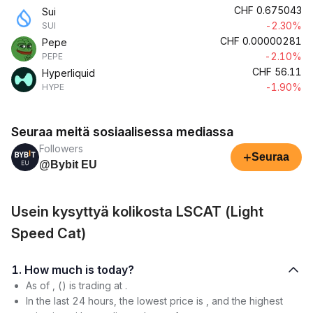
CHF
0.675043
Sui
-2.30%
SUI
CHF
0.00000281
Pepe
-2.10%
PEPE
CHF
56.11
Hyperliquid
-1.90%
HYPE
Seuraa meitä sosiaalisessa mediassa
Followers
+
Seuraa
@Bybit EU
Usein kysyttyä kolikosta LSCAT (Light
Speed Cat)
1. How much is today?
As of , () is trading at .
In the last 24 hours, the lowest price is , and the highest