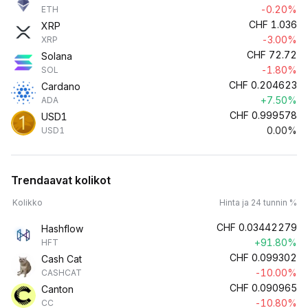
-0.20%
ETH
CHF
1.036
XRP
-3.00%
XRP
CHF
72.72
Solana
-1.80%
SOL
CHF
0.204623
Cardano
+7.50%
ADA
CHF
0.999578
USD1
0.00%
USD1
Trendaavat kolikot
Kolikko
Hinta ja 24 tunnin %
CHF
0.03442279
Hashflow
+91.80%
HFT
CHF
0.099302
Cash Cat
-10.00%
CASHCAT
CHF
0.090965
Canton
-10.80%
CC