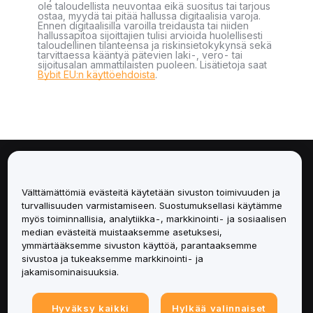
ole taloudellista neuvontaa eikä suositus tai tarjous
ostaa, myydä tai pitää hallussa digitaalisia varoja.
Ennen digitaalisilla varoilla treidausta tai niiden
hallussapitoa sijoittajien tulisi arvioida huolellisesti
taloudellinen tilanteensa ja riskinsietokykynsä sekä
tarvittaessa kääntyä pätevien laki-, vero- tai
sijoitusalan ammattilaisten puoleen. Lisätietoja saat
Bybit EU:n käyttöehdoista
.
Tietoa
Välttämättömiä evästeitä käytetään sivuston toimivuuden ja
Palvelut
turvallisuuden varmistamiseen. Suostumuksellasi käytämme
myös toiminnallisia, analytiikka-, markkinointi- ja sosiaalisen
median evästeitä muistaaksemme asetuksesi,
Tuki
ymmärtääksemme sivuston käyttöä, parantaaksemme
sivustoa ja tukeaksemme markkinointi- ja
Tuotteet
jakamisominaisuuksia.
Lakiasiat
Hyväksy kaikki
Hylkää valinnaiset