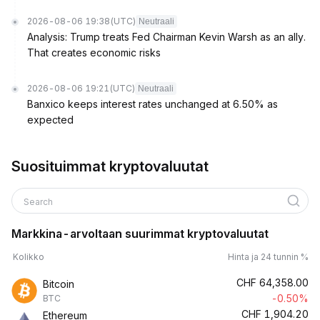
2026-08-06 19:38
(UTC)
Neutraali
Analysis: Trump treats Fed Chairman Kevin Warsh as an ally.
That creates economic risks
2026-08-06 19:21
(UTC)
Neutraali
Banxico keeps interest rates unchanged at 6.50% as
expected
Suosituimmat kryptovaluutat
Search
Markkina-arvoltaan suurimmat kryptovaluutat
Kolikko
Hinta ja 24 tunnin %
CHF
64,358.00
Bitcoin
-0.50%
BTC
CHF
1,904.20
Ethereum