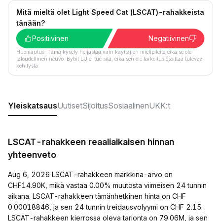
Mitä mieltä olet Light Speed Cat (LSCAT)-rahakkeista
tänään?
Positiivinen
Negatiivinen
Huomautus: Tämä kysely heijastaa vain käyttäjien mielipiteitä eikä se ole
taloudellinen neuvo. Bybit EU ei tue sitä, eikä sen ole tarkoitus osoittaa tulevaa
kehitystä.
Yleiskatsaus
Uutiset
Sijoitus
Sosiaalinen
UKK:t
LSCAT-rahakkeen reaaliaikaisen hinnan
yhteenveto
Aug 6, 2026 LSCAT-rahakkeen markkina-arvo on
CHF14.90K, mikä vastaa 0.00% muutosta viimeisen 24 tunnin
aikana. LSCAT-rahakkeen tämänhetkinen hinta on CHF
0.00018846, ja sen 24 tunnin treidausvolyymi on CHF 2.15.
LSCAT-rahakkeen kierrossa oleva tarjonta on 79.06M, ja sen