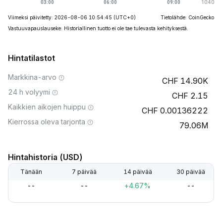
Viimeksi päivitetty: 2026-08-06 10:54:45
(UTC+0)
Tietolähde: CoinGecko
Vastuuvapauslauseke: Historiallinen tuotto ei ole tae tulevasta kehityksestä.
Hintatilastot
Markkina-arvo
14.90K
24 h volyymi
2.15
Kaikkien aikojen huippu
0.00136222
Kierrossa oleva tarjonta
79.06M
Hintahistoria (USD)
Tänään
7 päivää
14 päivää
30 päivää
--
--
+4.67%
--