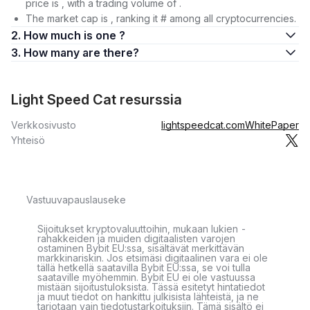
price is , with a trading volume of .
The market cap is , ranking it # among all cryptocurrencies.
2. How much is one ?
3. How many are there?
Light Speed Cat resurssia
Verkkosivusto
lightspeedcat.com
WhitePaper
Yhteisö
Vastuuvapauslauseke
Sijoitukset kryptovaluuttoihin, mukaan lukien -
rahakkeiden ja muiden digitaalisten varojen
ostaminen Bybit EU:ssa, sisältävät merkittävän
markkinariskin. Jos etsimäsi digitaalinen vara ei ole
tällä hetkellä saatavilla Bybit EU:ssa, se voi tulla
saataville myöhemmin. Bybit EU ei ole vastuussa
mistään sijoitustuloksista. Tässä esitetyt hintatiedot
ja muut tiedot on hankittu julkisista lähteistä, ja ne
tarjotaan vain tiedotustarkoituksiin. Tämä sisältö ei