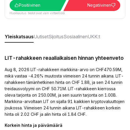
Positiivinen
Negatiivinen
Huomautus: tiedot ovat vain viitteellisiä.
Yleiskatsaus
Uutiset
Sijoitus
Sosiaalinen
UKK:t
LIT-rahakkeen reaaliaikaisen hinnan yhteenveto
Aug 8, 2026 LIT-rahakkeen markkina-arvo on CHF470.59M,
mikä vastaa -4.26% muutosta viimeisen 24 tunnin aikana. LIT-
rahakkeen tämänhetkinen hinta on CHF 1.88, ja sen 24 tunnin
treidausvolyymi on CHF 50.71M. LIT-rahakkeen kierrossa
oleva tarjonta on 250.00M, ja sen suurin tarjonta on 1.00B.
Markkina-arvoltaan LIT on sijalla 91 kaikkien kryptovaluuttojen
joukossa. Viimeisen 24 tunnin aikana LIT-rahakkeen korkein
hinta oli 2.02 CHF ja alin hinta oli 1.84 CHF.
Korkein hinta ja päivämäärä