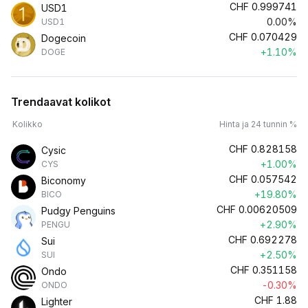
CHF
0.999741
USD1
0.00%
USD1
CHF
0.070429
Dogecoin
+1.10%
DOGE
Trendaavat kolikot
Kolikko
Hinta ja 24 tunnin %
CHF
0.828158
Cysic
+1.00%
CYS
CHF
0.057542
Biconomy
+19.80%
BICO
CHF
0.00620509
Pudgy Penguins
+2.90%
PENGU
CHF
0.692278
Sui
+2.50%
SUI
CHF
0.351158
Ondo
-0.30%
ONDO
CHF
1.88
Lighter