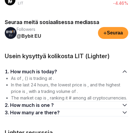
-4.46%
LIT
Seuraa meitä sosiaalisessa mediassa
Followers
+
Seuraa
@Bybit EU
Usein kysyttyä kolikosta LIT (Lighter)
1. How much is today?
As of , () is trading at .
In the last 24 hours, the lowest price is , and the highest
price is , with a trading volume of .
The market cap is , ranking it # among all cryptocurrencies.
2. How much is one ?
3. How many are there?
Lighter resurssia