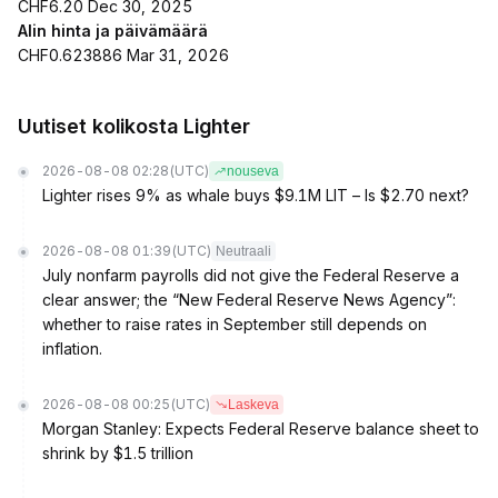
CHF6.20 Dec 30, 2025
Alin hinta ja päivämäärä
CHF0.623886 Mar 31, 2026
Uutiset kolikosta Lighter
2026-08-08 02:28
(UTC)
nouseva
Lighter rises 9% as whale buys $9.1M LIT – Is $2.70 next?
2026-08-08 01:39
(UTC)
Neutraali
July nonfarm payrolls did not give the Federal Reserve a
clear answer; the “New Federal Reserve News Agency”:
whether to raise rates in September still depends on
inflation.
2026-08-08 00:25
(UTC)
Laskeva
Morgan Stanley: Expects Federal Reserve balance sheet to
shrink by $1.5 trillion