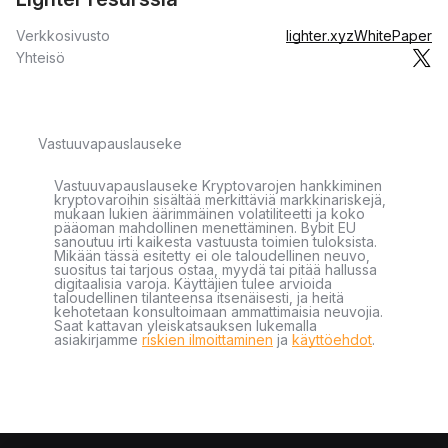
Verkkosivusto
lighter.xyz
WhitePaper
Yhteisö
Vastuuvapauslauseke
Vastuuvapauslauseke Kryptovarojen hankkiminen
kryptovaroihin sisältää merkittäviä markkinariskejä,
mukaan lukien äärimmäinen volatiliteetti ja koko
pääoman mahdollinen menettäminen. Bybit EU
sanoutuu irti kaikesta vastuusta toimien tuloksista.
Mikään tässä esitetty ei ole taloudellinen neuvo,
suositus tai tarjous ostaa, myydä tai pitää hallussa
digitaalisia varoja. Käyttäjien tulee arvioida
taloudellinen tilanteensa itsenäisesti, ja heitä
kehotetaan konsultoimaan ammattimaisia neuvojia.
Saat kattavan yleiskatsauksen lukemalla
asiakirjamme
riskien ilmoittaminen
ja
käyttöehdot
.