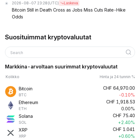
2026-08-07 23:28
(UTC)
Laskeva
Bitcoin Still in Death Cross as Jobs Miss Cuts Rate-Hike
Odds
Suosituimmat kryptovaluutat
Search
Markkina-arvoltaan suurimmat kryptovaluutat
Kolikko
Hinta ja 24 tunnin %
CHF
64,970.00
Bitcoin
-0.10%
BTC
CHF
1,918.53
Ethereum
0.00%
ETH
CHF
75.40
Solana
+2.40%
SOL
CHF
1.041
XRP
+0.60%
XRP