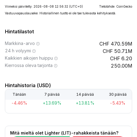
Viimeksi päivitetty: 2026-08-08 12:56:32
(UTC+0)
Tietolähde: CoinGecko
Vastuuvapauslauseke: Historiallinen tuotto ei ole tae tulevasta kehityksestä.
Hintatilastot
Markkina-arvo
470.59M
24 h volyymi
50.71M
Kaikkien aikojen huippu
6.20
Kierrossa oleva tarjonta
250.00M
Hintahistoria (USD)
Tänään
7 päivää
14 päivää
30 päivää
-4.46%
+13.69%
+13.81%
-5.43%
Mitä mieltä olet Lighter (LIT)-rahakkeista tänään?