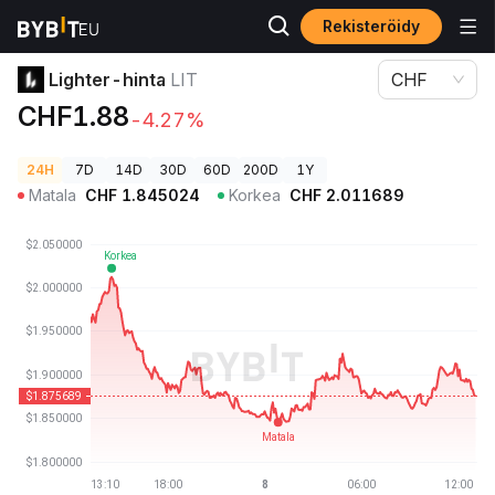
Rekisteröidy
Kryptohinnat
Lighter-hinta LIT
Lighter-hinta
LIT
CHF
CHF1.88
-4.27%
24H
7D
14D
30D
60D
200D
1Y
Matala
CHF
1.845024
Korkea
CHF
2.011689