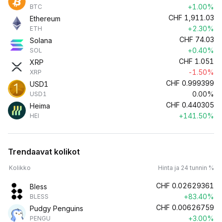
+1.00%
BTC
CHF
1,911.03
Ethereum
+2.30%
ETH
CHF
74.03
Solana
+0.40%
SOL
CHF
1.051
XRP
-1.50%
XRP
CHF
0.999399
USD1
0.00%
USD1
CHF
0.440305
Heima
+141.50%
HEI
Trendaavat kolikot
Kolikko
Hinta ja 24 tunnin %
CHF
0.02629361
Bless
+83.40%
BLESS
CHF
0.00626759
Pudgy Penguins
+3.00%
PENGU