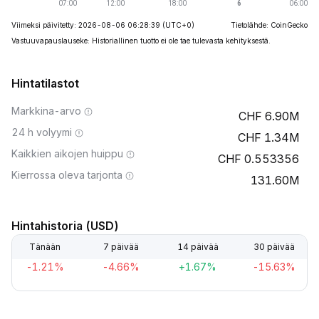
Viimeksi päivitetty: 2026-08-06 06:28:39
(UTC+0)
Tietolähde: CoinGecko
Vastuuvapauslauseke: Historiallinen tuotto ei ole tae tulevasta kehityksestä.
Hintatilastot
Markkina-arvo
6.90M
24 h volyymi
1.34M
Kaikkien aikojen huippu
0.553356
Kierrossa oleva tarjonta
131.60M
Hintahistoria (USD)
Tänään
7 päivää
14 päivää
30 päivää
-1.21%
-4.66%
+1.67%
-15.63%