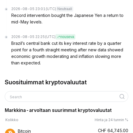
2026-08-05 23:01
(UTC)
Neutraali
Record intervention bought the Japanese Yen a return to
mid-May levels.
2026-08-05 22:25
(UTC)
nouseva
Brazil’s central bank cut its key interest rate by a quarter
point for a fourth straight meeting after new data showed
economic growth moderating and inflation slowing more
than expected.
Suosituimmat kryptovaluutat
Search
Markkina-arvoltaan suurimmat kryptovaluutat
Kolikko
Hinta ja 24 tunnin %
CHF
64,745.00
Bitcoin