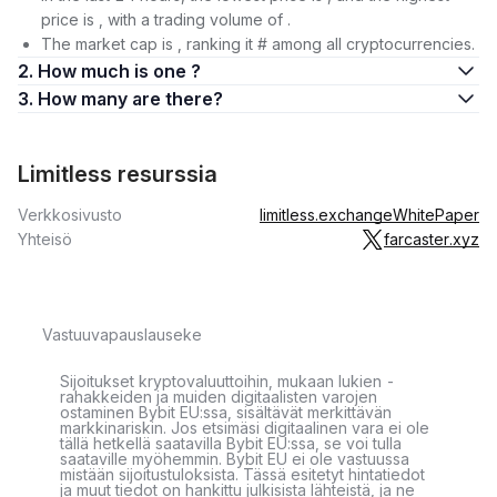
price is , with a trading volume of .
The market cap is , ranking it # among all cryptocurrencies.
2. How much is one ?
3. How many are there?
Limitless resurssia
Verkkosivusto
limitless.exchange
WhitePaper
Yhteisö
farcaster.xyz
Vastuuvapauslauseke
Sijoitukset kryptovaluuttoihin, mukaan lukien -
rahakkeiden ja muiden digitaalisten varojen
ostaminen Bybit EU:ssa, sisältävät merkittävän
markkinariskin. Jos etsimäsi digitaalinen vara ei ole
tällä hetkellä saatavilla Bybit EU:ssa, se voi tulla
saataville myöhemmin. Bybit EU ei ole vastuussa
mistään sijoitustuloksista. Tässä esitetyt hintatiedot
ja muut tiedot on hankittu julkisista lähteistä, ja ne