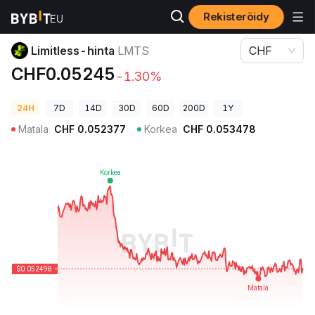
Rekisteröidy
Kryptohinnat
Limitless-hinta LMTS
Limitless-hinta
LMTS
CHF
CHF0.05245
-1.30%
24H
7D
14D
30D
60D
200D
1Y
Matala
CHF
0.052377
Korkea
CHF
0.053478