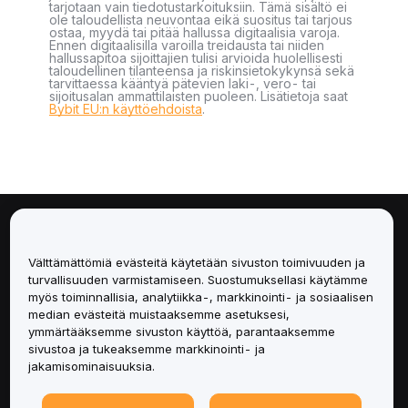
tarjotaan vain tiedotustarkoituksiin. Tämä sisältö ei
ole taloudellista neuvontaa eikä suositus tai tarjous
ostaa, myydä tai pitää hallussa digitaalisia varoja.
Ennen digitaalisilla varoilla treidausta tai niiden
hallussapitoa sijoittajien tulisi arvioida huolellisesti
taloudellinen tilanteensa ja riskinsietokykynsä sekä
tarvittaessa kääntyä pätevien laki-, vero- tai
sijoitusalan ammattilaisten puoleen. Lisätietoja saat
Bybit EU:n käyttöehdoista
.
Tietoa
Välttämättömiä evästeitä käytetään sivuston toimivuuden ja
Palvelut
turvallisuuden varmistamiseen. Suostumuksellasi käytämme
myös toiminnallisia, analytiikka-, markkinointi- ja sosiaalisen
median evästeitä muistaaksemme asetuksesi,
Tuki
ymmärtääksemme sivuston käyttöä, parantaaksemme
sivustoa ja tukeaksemme markkinointi- ja
Tuotteet
jakamisominaisuuksia.