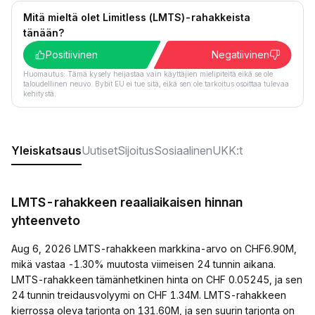
Mitä mieltä olet Limitless (LMTS)-rahakkeista
tänään?
Positiivinen
Negatiivinen
Huomautus: Tämä kysely heijastaa vain käyttäjien mielipiteitä eikä se ole
taloudellinen neuvo. Bybit EU ei tue sitä, eikä sen ole tarkoitus osoittaa tulevaa
kehitystä.
Yleiskatsaus
Uutiset
Sijoitus
Sosiaalinen
UKK:t
LMTS-rahakkeen reaaliaikaisen hinnan
yhteenveto
Aug 6, 2026 LMTS-rahakkeen markkina-arvo on CHF6.90M,
mikä vastaa -1.30% muutosta viimeisen 24 tunnin aikana.
LMTS-rahakkeen tämänhetkinen hinta on CHF 0.05245, ja sen
24 tunnin treidausvolyymi on CHF 1.34M. LMTS-rahakkeen
kierrossa oleva tarjonta on 131.60M, ja sen suurin tarjonta on