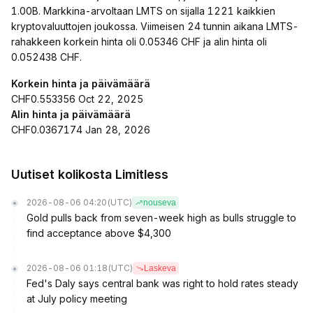
1.00B. Markkina-arvoltaan LMTS on sijalla 1221 kaikkien
kryptovaluuttojen joukossa. Viimeisen 24 tunnin aikana LMTS-
rahakkeen korkein hinta oli 0.05346 CHF ja alin hinta oli
0.052438 CHF.
Korkein hinta ja päivämäärä
CHF0.553356 Oct 22, 2025
Alin hinta ja päivämäärä
CHF0.0367174 Jan 28, 2026
Uutiset kolikosta Limitless
2026-08-06 04:20
(UTC)
nouseva
Gold pulls back from seven-week high as bulls struggle to
find acceptance above $4,300
2026-08-06 01:18
(UTC)
Laskeva
Fed's Daly says central bank was right to hold rates steady
at July policy meeting