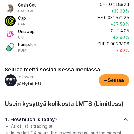
CHF
0.118924
Cash Cat
+33.60%
CASHCAT
CHF
0.03157125
Cap
+27.50%
CAP
CHF
4.05
Uniswap
+2.90%
UNI
CHF
0.0023406
Pump.fun
-3.80%
PUMP
Seuraa meitä sosiaalisessa mediassa
Followers
+
Seuraa
@Bybit EU
Usein kysyttyä kolikosta LMTS (Limitless)
1. How much is today?
As of , () is trading at .
In the last 24 hours, the lowest price is , and the highest