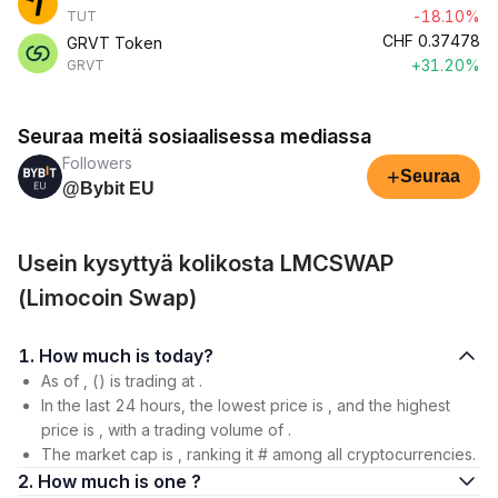
-18.10%
TUT
CHF
0.37478
GRVT Token
+31.20%
GRVT
Seuraa meitä sosiaalisessa mediassa
Followers
+
Seuraa
@Bybit EU
Usein kysyttyä kolikosta LMCSWAP
(Limocoin Swap)
1. How much is today?
As of , () is trading at .
In the last 24 hours, the lowest price is , and the highest
price is , with a trading volume of .
The market cap is , ranking it # among all cryptocurrencies.
2. How much is one ?