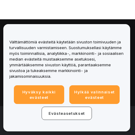
Tietoa
Välttämättömiä evästeitä käytetään sivuston toimivuuden ja
Palvelut
turvallisuuden varmistamiseen. Suostumuksellasi käytämme
myös toiminnallisia, analytiikka-, markkinointi- ja sosiaalisen
median evästeitä muistaaksemme asetuksesi,
Tuki
ymmärtääksemme sivuston käyttöä, parantaaksemme
sivustoa ja tukeaksemme markkinointi- ja
Tuotteet
jakamisominaisuuksia.
Lakiasiat
Hyväksy kaikki
Hylkää valinnaiset
evästeet
evästeet
© 2025-2026 Bybit.eu. All rights reserved.
Evästeasetukset
Palveluehdot
|
Tietosuojaehdot
|
Yritystiedot
(Impressum)
|
Evästeasetukset