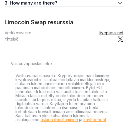
3. How many are there?
Limocoin Swap resurssia
Verkkosivusto
liyeplimal.net
Yhteisö
Vastuuvapauslauseke
Vastuuvapauslauseke Kryptovarojen hankkiminen
kryptovaroihin sisältää merkittäviä markkinariskejä,
mukaan lukien äärimmäinen volatiliteetti ja koko
pääoman mahdollinen menettäminen. Bybit EU
sanoutuu irti kaikesta vastuusta toimien tuloksista.
Mikään tässä esitetty ei ole taloudellinen neuvo,
suositus tai tarjous ostaa, myydä tai pitää hallussa
digitaalisia varoja. Käyttäjien tulee arvioida
taloudellinen tilanteensa itsenäisesti, ja heitä
kehotetaan konsultoimaan ammattimaisia neuvojia.
Saat kattavan yleiskatsauksen lukemalla
asiakirjamme
riskien ilmoittaminen
ja
käyttöehdot
.