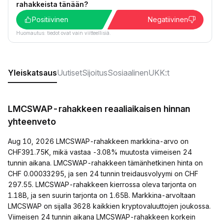
rahakkeista tänään?
Positiivinen
Negatiivinen
Huomautus: tiedot ovat vain viitteellisiä.
Yleiskatsaus
Uutiset
Sijoitus
Sosiaalinen
UKK:t
LMCSWAP-rahakkeen reaaliaikaisen hinnan
yhteenveto
Aug 10, 2026 LMCSWAP-rahakkeen markkina-arvo on
CHF391.75K, mikä vastaa -3.08% muutosta viimeisen 24
tunnin aikana. LMCSWAP-rahakkeen tämänhetkinen hinta on
CHF 0.00033295, ja sen 24 tunnin treidausvolyymi on CHF
297.55. LMCSWAP-rahakkeen kierrossa oleva tarjonta on
1.18B, ja sen suurin tarjonta on 1.65B. Markkina-arvoltaan
LMCSWAP on sijalla 3628 kaikkien kryptovaluuttojen joukossa.
Viimeisen 24 tunnin aikana LMCSWAP-rahakkeen korkein