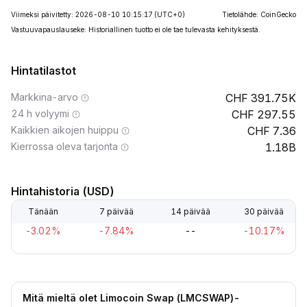
Viimeksi päivitetty: 2026-08-10 10:15:17
(UTC+0)
Tietolähde: CoinGecko
Vastuuvapauslauseke: Historiallinen tuotto ei ole tae tulevasta kehityksestä.
Hintatilastot
Markkina-arvo
391.75K
24 h volyymi
297.55
Kaikkien aikojen huippu
7.36
Kierrossa oleva tarjonta
1.18B
Hintahistoria (USD)
Tänään
7 päivää
14 päivää
30 päivää
-3.02%
-7.84%
--
-10.17%
Mitä mieltä olet Limocoin Swap (LMCSWAP)-