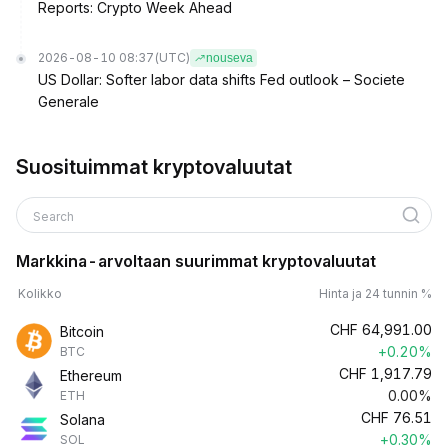
Reports: Crypto Week Ahead
2026-08-10 08:37
(UTC)
nouseva
US Dollar: Softer labor data shifts Fed outlook – Societe
Generale
Suosituimmat kryptovaluutat
Search
Markkina-arvoltaan suurimmat kryptovaluutat
Kolikko
Hinta ja 24 tunnin %
CHF
64,991.00
Bitcoin
+0.20%
BTC
CHF
1,917.79
Ethereum
0.00%
ETH
CHF
76.51
Solana
+0.30%
SOL