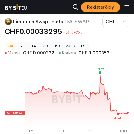
Rekisteröidy
Kryptohinnat
Limocoin Swap-hinta LMCSWAP
Limocoin Swap-hinta
LMCSWAP
CHF
CHF0.00033295
-3.08%
24H
7D
14D
30D
60D
200D
1Y
Matala
CHF
0.000332
Korkea
CHF
0.000353