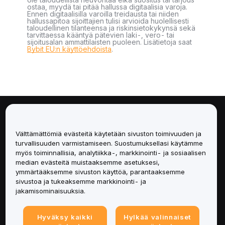
ostaa, myydä tai pitää hallussa digitaalisia varoja.
Ennen digitaalisilla varoilla treidausta tai niiden
hallussapitoa sijoittajien tulisi arvioida huolellisesti
taloudellinen tilanteensa ja riskinsietokykynsä sekä
tarvittaessa kääntyä pätevien laki-, vero- tai
sijoitusalan ammattilaisten puoleen. Lisätietoja saat
Bybit EU:n käyttöehdoista
.
Tietoa
Välttämättömiä evästeitä käytetään sivuston toimivuuden ja
Palvelut
turvallisuuden varmistamiseen. Suostumuksellasi käytämme
myös toiminnallisia, analytiikka-, markkinointi- ja sosiaalisen
median evästeitä muistaaksemme asetuksesi,
Tuki
ymmärtääksemme sivuston käyttöä, parantaaksemme
sivustoa ja tukeaksemme markkinointi- ja
Tuotteet
jakamisominaisuuksia.
Lakiasiat
Hyväksy kaikki
Hylkää valinnaiset