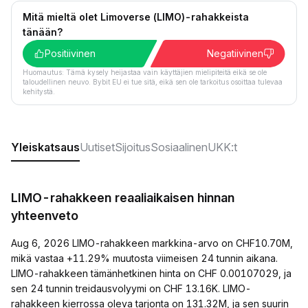
Mitä mieltä olet Limoverse (LIMO)-rahakkeista
tänään?
Positiivinen
Negatiivinen
Huomautus: Tämä kysely heijastaa vain käyttäjien mielipiteitä eikä se ole
taloudellinen neuvo. Bybit EU ei tue sitä, eikä sen ole tarkoitus osoittaa tulevaa
kehitystä.
Yleiskatsaus
Uutiset
Sijoitus
Sosiaalinen
UKK:t
LIMO-rahakkeen reaaliaikaisen hinnan
yhteenveto
Aug 6, 2026 LIMO-rahakkeen markkina-arvo on CHF10.70M,
mikä vastaa +11.29% muutosta viimeisen 24 tunnin aikana.
LIMO-rahakkeen tämänhetkinen hinta on CHF 0.00107029, ja
sen 24 tunnin treidausvolyymi on CHF 13.16K. LIMO-
rahakkeen kierrossa oleva tarjonta on 131.32M, ja sen suurin