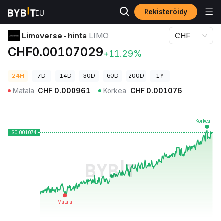
Rekisteröidy
Kryptohinnat
Limoverse-hinta LIMO
Limoverse-hinta
LIMO
CHF
CHF0.00107029
+11.29%
24H
7D
14D
30D
60D
200D
1Y
Matala
CHF
0.000961
Korkea
CHF
0.001076