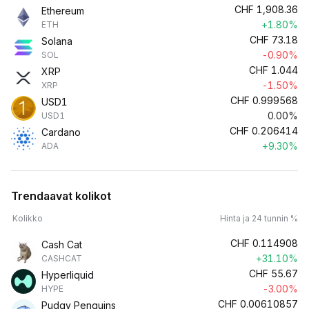
CHF
1,908.36
Ethereum
+1.80%
ETH
CHF
73.18
Solana
-0.90%
SOL
CHF
1.044
XRP
-1.50%
XRP
CHF
0.999568
USD1
0.00%
USD1
CHF
0.206414
Cardano
+9.30%
ADA
Trendaavat kolikot
Kolikko
Hinta ja 24 tunnin %
CHF
0.114908
Cash Cat
+31.10%
CASHCAT
CHF
55.67
Hyperliquid
-3.00%
HYPE
CHF
0.00610857
Pudgy Penguins