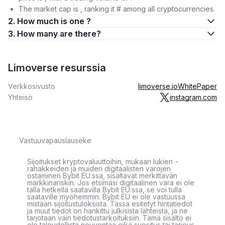
The market cap is , ranking it # among all cryptocurrencies.
2. How much is one ?
3. How many are there?
Limoverse resurssia
Verkkosivusto
limoverse.io
WhitePaper
Yhteisö
instagram.com
Vastuuvapauslauseke
Sijoitukset kryptovaluuttoihin, mukaan lukien -
rahakkeiden ja muiden digitaalisten varojen
ostaminen Bybit EU:ssa, sisältävät merkittävän
markkinariskin. Jos etsimäsi digitaalinen vara ei ole
tällä hetkellä saatavilla Bybit EU:ssa, se voi tulla
saataville myöhemmin. Bybit EU ei ole vastuussa
mistään sijoitustuloksista. Tässä esitetyt hintatiedot
ja muut tiedot on hankittu julkisista lähteistä, ja ne
tarjotaan vain tiedotustarkoituksiin. Tämä sisältö ei
ole taloudellista neuvontaa eikä suositus tai tarjous