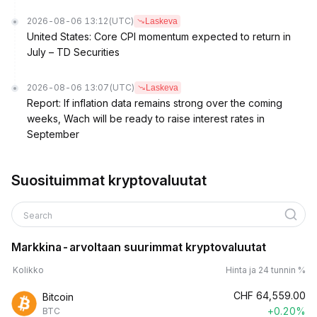
2026-08-06 13:12
(UTC)
Laskeva
United States: Core CPI momentum expected to return in
July – TD Securities
2026-08-06 13:07
(UTC)
Laskeva
Report: If inflation data remains strong over the coming
weeks, Wach will be ready to raise interest rates in
September
Suosituimmat kryptovaluutat
Search
Markkina-arvoltaan suurimmat kryptovaluutat
Kolikko
Hinta ja 24 tunnin %
CHF
64,559.00
Bitcoin
+0.20%
BTC