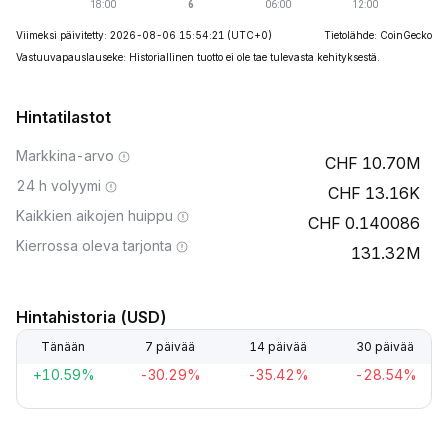
Viimeksi päivitetty: 2026-08-06 15:54:21
(UTC+0)
Tietolähde: CoinGecko
Vastuuvapauslauseke: Historiallinen tuotto ei ole tae tulevasta kehityksestä.
Hintatilastot
Markkina-arvo
10.70M
24 h volyymi
13.16K
Kaikkien aikojen huippu
0.140086
Kierrossa oleva tarjonta
131.32M
Hintahistoria (USD)
Tänään
7 päivää
14 päivää
30 päivää
+10.59%
-30.29%
-35.42%
-28.54%