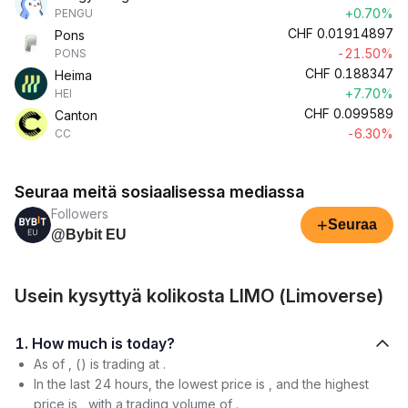
+0.70%
PENGU
CHF
0.01914897
Pons
-21.50%
PONS
CHF
0.188347
Heima
+7.70%
HEI
CHF
0.099589
Canton
-6.30%
CC
Seuraa meitä sosiaalisessa mediassa
Followers
+
Seuraa
@Bybit EU
Usein kysyttyä kolikosta LIMO (Limoverse)
1. How much is today?
As of , () is trading at .
In the last 24 hours, the lowest price is , and the highest
price is , with a trading volume of .