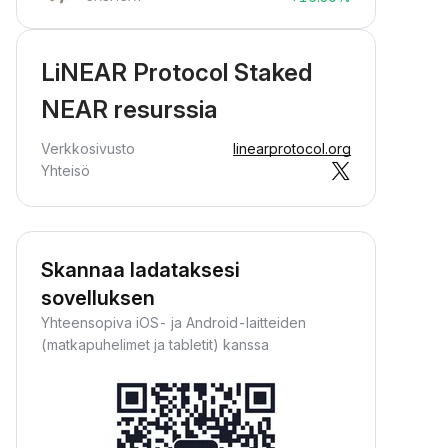
LiNEAR Protocol Staked
NEAR resurssia
Verkkosivusto
linearprotocol.org
Yhteisö
Skannaa ladataksesi
sovelluksen
Yhteensopiva iOS- ja Android-laitteiden
(matkapuhelimet ja tabletit) kanssa