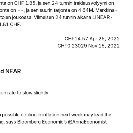
ta on CHF 1.85, ja sen 24 tunnin treidausvolyymi on
nta on --, ja sen suurin tarjonta on 4.64M. Markkina-
uttojen joukossa. Viimeisen 24 tunnin aikana LINEAR-
i 1.81 CHF.
CHF14.57 Apr 25, 2022
CHF0.23029 Nov 15, 2022
ked NEAR
n rate to slow slightly.
a possible cooling in inflation next week may lead the
eeting, says Bloomberg Economic’s @AnnaEconomist