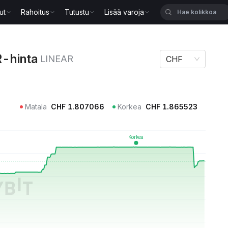
ut
Rahoitus
Tutustu
Lisää varoja
INEAR
-hinta
LINEAR
CHF
Matala
CHF
1.807066
Korkea
CHF
1.865523