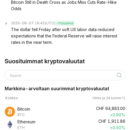
Bitcoin Still in Death Cross as Jobs Miss Cuts Rate-Hike
Odds
2026-08-07 19:45
(UTC)
nouseva
The dollar fell Friday after soft US labor data reduced
expectations that the Federal Reserve will raise interest
rates in the near term.
Suosituimmat kryptovaluutat
Search
Markkina-arvoltaan suurimmat kryptovaluutat
Kolikko
Hinta ja 24 tunnin %
CHF
64,883.00
Bitcoin
+0.90%
BTC
CHF
1,911.86
Ethereum
+0.50%
ETH