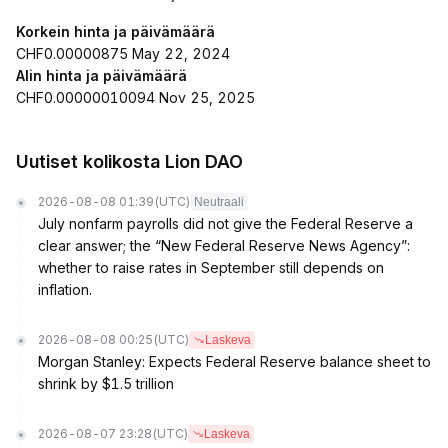
Korkein hinta ja päivämäärä
CHF0.00000875 May 22, 2024
Alin hinta ja päivämäärä
CHF0.00000010094 Nov 25, 2025
Uutiset kolikosta Lion DAO
2026-08-08 01:39
(UTC)
Neutraali
July nonfarm payrolls did not give the Federal Reserve a
clear answer; the “New Federal Reserve News Agency”:
whether to raise rates in September still depends on
inflation.
2026-08-08 00:25
(UTC)
Laskeva
Morgan Stanley: Expects Federal Reserve balance sheet to
shrink by $1.5 trillion
2026-08-07 23:28
(UTC)
Laskeva