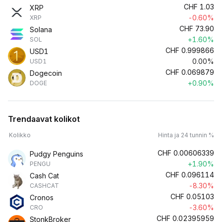
CHF
1.03
XRP
-0.60%
XRP
CHF
73.90
Solana
+1.60%
SOL
CHF
0.999866
USD1
0.00%
USD1
CHF
0.069879
Dogecoin
+0.90%
DOGE
Trendaavat kolikot
Kolikko
Hinta ja 24 tunnin %
CHF
0.00606339
Pudgy Penguins
+1.90%
PENGU
CHF
0.096114
Cash Cat
-8.30%
CASHCAT
CHF
0.05103
Cronos
-3.60%
CRO
CHF
0.02395959
StonkBroker