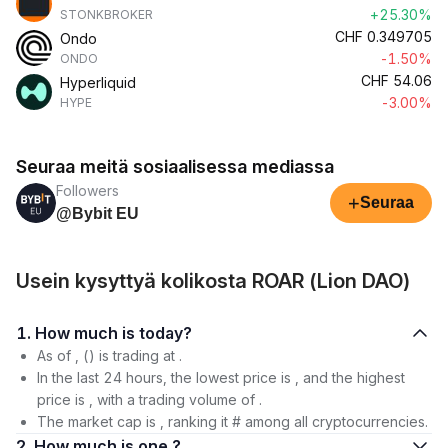
+25.30%
STONKBROKER
CHF
0.349705
Ondo
-1.50%
ONDO
CHF
54.06
Hyperliquid
-3.00%
HYPE
Seuraa meitä sosiaalisessa mediassa
Followers
+
Seuraa
@Bybit EU
Usein kysyttyä kolikosta ROAR (Lion DAO)
1. How much is today?
As of , () is trading at .
In the last 24 hours, the lowest price is , and the highest
price is , with a trading volume of .
The market cap is , ranking it # among all cryptocurrencies.
2. How much is one ?