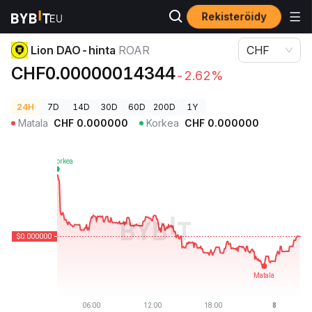
Rekisteröidy
Kryptohinnat
Lion DAO-hinta ROAR
Lion DAO-hinta
ROAR
CHF
CHF0.00000014344
-2.62%
24H
7D
14D
30D
60D
200D
1Y
Matala
CHF
0.000000
Korkea
CHF
0.000000