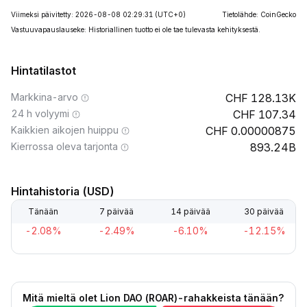
Viimeksi päivitetty: 2026-08-08 02:29:31
(UTC+0)
Tietolähde: CoinGecko
Vastuuvapauslauseke: Historiallinen tuotto ei ole tae tulevasta kehityksestä.
Hintatilastot
Markkina-arvo
128.13K
24 h volyymi
107.34
Kaikkien aikojen huippu
0.00000875
Kierrossa oleva tarjonta
893.24B
Hintahistoria (USD)
Tänään
7 päivää
14 päivää
30 päivää
-2.08%
-2.49%
-6.10%
-12.15%
Mitä mieltä olet Lion DAO (ROAR)-rahakkeista tänään?