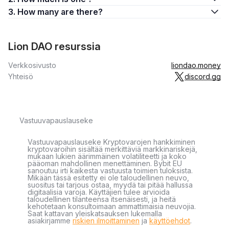
3. How many are there?
Lion DAO resurssia
Verkkosivusto
liondao.money
Yhteisö
discord.gg
Vastuuvapauslauseke
Vastuuvapauslauseke Kryptovarojen hankkiminen
kryptovaroihin sisältää merkittäviä markkinariskejä,
mukaan lukien äärimmäinen volatiliteetti ja koko
pääoman mahdollinen menettäminen. Bybit EU
sanoutuu irti kaikesta vastuusta toimien tuloksista.
Mikään tässä esitetty ei ole taloudellinen neuvo,
suositus tai tarjous ostaa, myydä tai pitää hallussa
digitaalisia varoja. Käyttäjien tulee arvioida
taloudellinen tilanteensa itsenäisesti, ja heitä
kehotetaan konsultoimaan ammattimaisia neuvojia.
Saat kattavan yleiskatsauksen lukemalla
asiakirjamme
riskien ilmoittaminen
ja
käyttöehdot
.