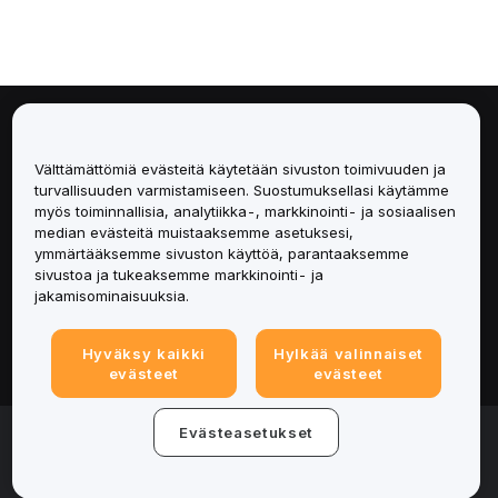
Tietoa
Välttämättömiä evästeitä käytetään sivuston toimivuuden ja
Palvelut
turvallisuuden varmistamiseen. Suostumuksellasi käytämme
myös toiminnallisia, analytiikka-, markkinointi- ja sosiaalisen
median evästeitä muistaaksemme asetuksesi,
Tuki
ymmärtääksemme sivuston käyttöä, parantaaksemme
sivustoa ja tukeaksemme markkinointi- ja
Tuotteet
jakamisominaisuuksia.
Lakiasiat
Hyväksy kaikki
Hylkää valinnaiset
evästeet
evästeet
© 2025-2026 Bybit.eu. All rights reserved.
Evästeasetukset
Palveluehdot
|
Tietosuojaehdot
|
Yritystiedot
(Impressum)
|
Evästeasetukset