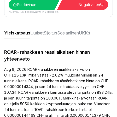
Positiivinen
Negatiivinen
Huomautus: tiedot ovat vain viitteellisiä.
Yleiskatsaus
Uutiset
Sijoitus
Sosiaalinen
UKK:t
ROAR-rahakkeen reaaliaikaisen hinnan
yhteenveto
Aug 8, 2026 ROAR-rahakkeen markkina-arvo on
CHF128.13K, mikä vastaa -2.62% muutosta viimeisen 24
tunnin aikana. ROAR-rahakkeen tämänhetkinen hinta on CHF
0.00000014344, ja sen 24 tunnin treidausvolyymi on CHF
107.34. ROAR-rahakkeen kierrossa oleva tarjonta on 893.24B,
ja sen suurin tarjonta on 100.00T. Markkina-arvoltaan ROAR
on sijalla 5050 kaikkien kryptovaluuttojen joukossa. Viimeisen
24 tunnin aikana ROAR-rahakkeen korkein hinta oli
0.000000144469 CHF ja alin hinta oli 0.000000141379 CHF.