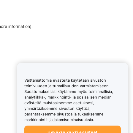
more information)
.
Välttämättömiä evästeitä käytetään sivuston
toimivuuden ja turvallisuuden varmistamiseen.
Suostumuksellasi käytämme myös toiminnallisia,
analytiikka-, markkinointi- ja sosiaalisen median
evästeitä muistaaksemme asetuksesi,
ymmärtääksemme sivuston käyttöä,
parantaaksemme sivustoa ja tukeaksemme
markkinointi- ja jakamisominaisuuksia.
Hyväksy kaikki evästeet