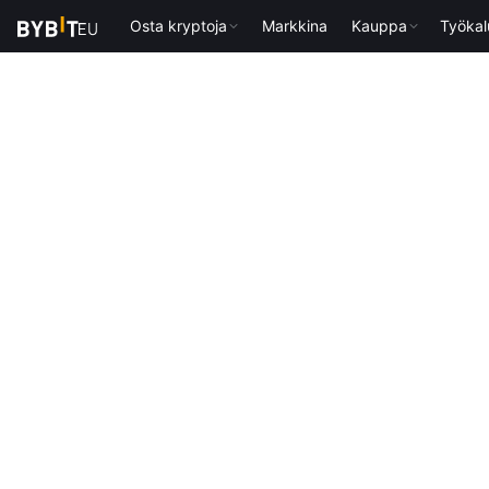
Osta kryptoja
Markkina
Kauppa
Työkal