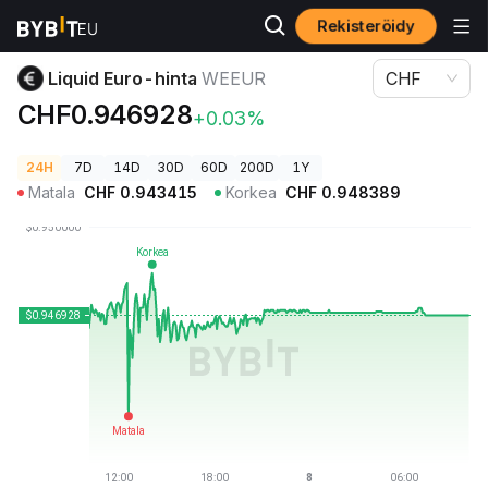
Rekisteröidy
Kryptohinnat
Liquid Euro-hinta WEEUR
Liquid Euro-hinta
WEEUR
CHF
CHF0.946928
+0.03%
24H
7D
14D
30D
60D
200D
1Y
Matala
CHF
0.943415
Korkea
CHF
0.948389