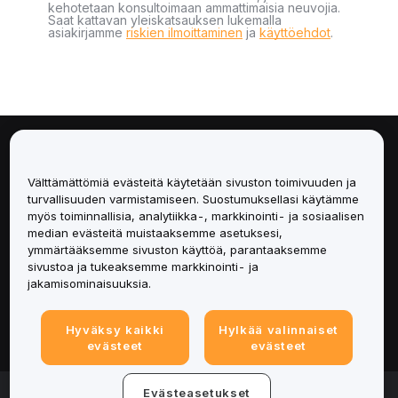
kehotetaan konsultoimaan ammattimaisia neuvojia.
Saat kattavan yleiskatsauksen lukemalla
asiakirjamme
riskien ilmoittaminen
ja
käyttöehdot
.
Tietoa
Välttämättömiä evästeitä käytetään sivuston toimivuuden ja
Palvelut
turvallisuuden varmistamiseen. Suostumuksellasi käytämme
myös toiminnallisia, analytiikka-, markkinointi- ja sosiaalisen
median evästeitä muistaaksemme asetuksesi,
Tuki
ymmärtääksemme sivuston käyttöä, parantaaksemme
sivustoa ja tukeaksemme markkinointi- ja
Tuotteet
jakamisominaisuuksia.
Lakiasiat
Hyväksy kaikki
Hylkää valinnaiset
evästeet
evästeet
© 2025-2026 Bybit.eu. All rights reserved.
Evästeasetukset