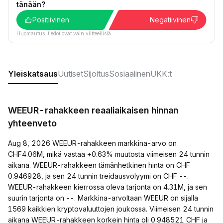
tänään?
Positiivinen
Negatiivinen
Huomautus: tiedot ovat vain viitteellisiä.
Yleiskatsaus
Uutiset
Sijoitus
Sosiaalinen
UKK:t
WEEUR-rahakkeen reaaliaikaisen hinnan
yhteenveto
Aug 8, 2026 WEEUR-rahakkeen markkina-arvo on
CHF4.06M, mikä vastaa +0.63% muutosta viimeisen 24 tunnin
aikana. WEEUR-rahakkeen tämänhetkinen hinta on CHF
0.946928, ja sen 24 tunnin treidausvolyymi on CHF --.
WEEUR-rahakkeen kierrossa oleva tarjonta on 4.31M, ja sen
suurin tarjonta on --. Markkina-arvoltaan WEEUR on sijalla
1569 kaikkien kryptovaluuttojen joukossa. Viimeisen 24 tunnin
aikana WEEUR-rahakkeen korkein hinta oli 0.948521 CHF ja