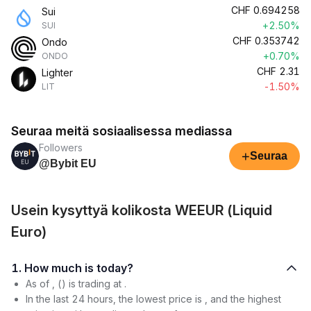
CHF
0.694258
Sui
+2.50%
SUI
CHF
0.353742
Ondo
+0.70%
ONDO
CHF
2.31
Lighter
-1.50%
LIT
Seuraa meitä sosiaalisessa mediassa
Followers
+
Seuraa
@Bybit EU
Usein kysyttyä kolikosta WEEUR (Liquid
Euro)
1. How much is today?
As of , () is trading at .
In the last 24 hours, the lowest price is , and the highest