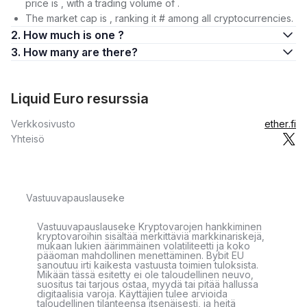
price is , with a trading volume of .
The market cap is , ranking it # among all cryptocurrencies.
2. How much is one ?
3. How many are there?
Liquid Euro resurssia
Verkkosivusto
ether.fi
Yhteisö
Vastuuvapauslauseke
Vastuuvapauslauseke Kryptovarojen hankkiminen
kryptovaroihin sisältää merkittäviä markkinariskejä,
mukaan lukien äärimmäinen volatiliteetti ja koko
pääoman mahdollinen menettäminen. Bybit EU
sanoutuu irti kaikesta vastuusta toimien tuloksista.
Mikään tässä esitetty ei ole taloudellinen neuvo,
suositus tai tarjous ostaa, myydä tai pitää hallussa
digitaalisia varoja. Käyttäjien tulee arvioida
taloudellinen tilanteensa itsenäisesti, ja heitä