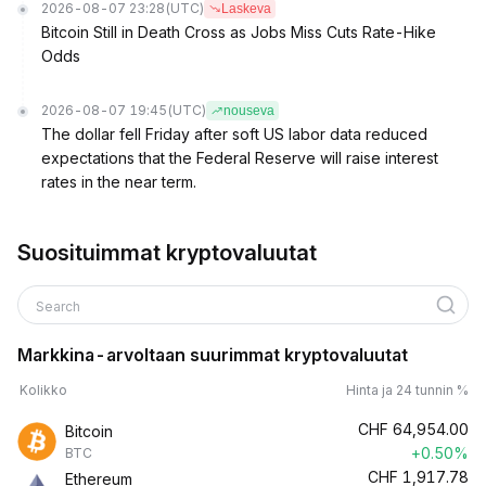
2026-08-07 23:28
(UTC)
Laskeva
Bitcoin Still in Death Cross as Jobs Miss Cuts Rate-Hike
Odds
2026-08-07 19:45
(UTC)
nouseva
The dollar fell Friday after soft US labor data reduced
expectations that the Federal Reserve will raise interest
rates in the near term.
Suosituimmat kryptovaluutat
Search
Markkina-arvoltaan suurimmat kryptovaluutat
Kolikko
Hinta ja 24 tunnin %
CHF
64,954.00
Bitcoin
+0.50%
BTC
CHF
1,917.78
Ethereum