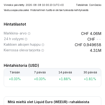
Viimeksi päivitetty: 2026-08-08 10:00:23
(UTC+0)
Tietolähde: CoinGecko
Vastuuvapauslauseke: Historiallinen tuotto ei ole tae tulevasta kehityksestä.
Hintatilastot
Markkina-arvo
4.06M
24 h volyymi
--
Kaikkien aikojen huippu
0.949658
Kierrossa oleva tarjonta
4.31M
Hintahistoria (USD)
Tänään
7 päivää
14 päivää
30 päivää
+0.33%
+0.33%
+1.88%
+1.81%
Mitä mieltä olet Liquid Euro (WEEUR)-rahakkeista