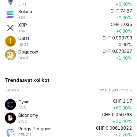
+0.40%
ETH
CHF
74.87
Solana
+2.30%
SOL
CHF
1.035
XRP
+0.30%
XRP
CHF
0.999793
USD1
0.00%
USD1
CHF
0.070367
Dogecoin
+1.40%
DOGE
Trendaavat kolikot
Kolikko
Hinta ja 24 tunnin %
CHF
1.17
Cysic
+60.90%
CYS
CHF
0.056768
Biconomy
+20.40%
BICO
CHF
0.00618022
Pudgy Penguins
+2.20%
PENGU