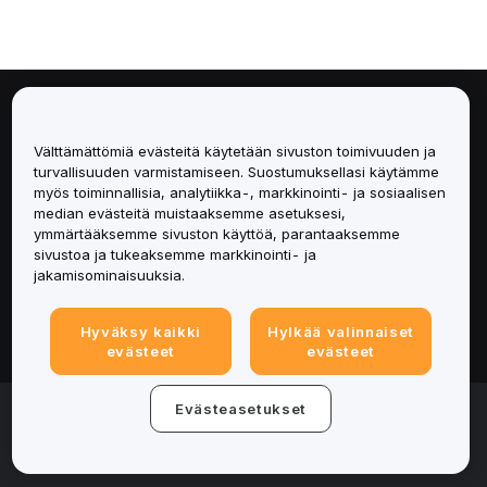
Tietoa
Välttämättömiä evästeitä käytetään sivuston toimivuuden ja
Palvelut
turvallisuuden varmistamiseen. Suostumuksellasi käytämme
myös toiminnallisia, analytiikka-, markkinointi- ja sosiaalisen
median evästeitä muistaaksemme asetuksesi,
Tuki
ymmärtääksemme sivuston käyttöä, parantaaksemme
sivustoa ja tukeaksemme markkinointi- ja
Tuotteet
jakamisominaisuuksia.
Lakiasiat
Hyväksy kaikki
Hylkää valinnaiset
evästeet
evästeet
© 2025-2026 Bybit.eu. All rights reserved.
Evästeasetukset
Palveluehdot
|
Tietosuojaehdot
|
Yritystiedot
(Impressum)
|
Evästeasetukset