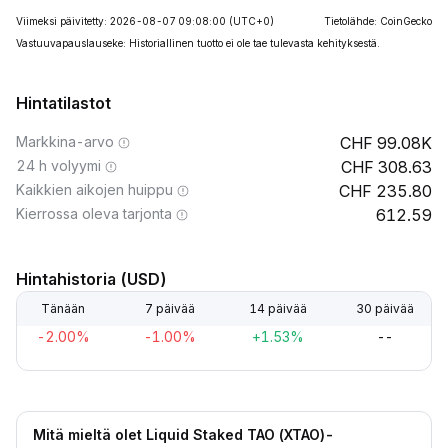
Viimeksi päivitetty: 2026-08-07 09:08:00
(UTC+0)
Tietolähde: CoinGecko
Vastuuvapauslauseke: Historiallinen tuotto ei ole tae tulevasta kehityksestä.
Hintatilastot
Markkina-arvo
99.08K
24 h volyymi
308.63
Kaikkien aikojen huippu
235.80
Kierrossa oleva tarjonta
612.59
Hintahistoria (USD)
Tänään
7 päivää
14 päivää
30 päivää
-2.00%
-1.00%
+1.53%
--
Mitä mieltä olet Liquid Staked TAO (XTAO)-