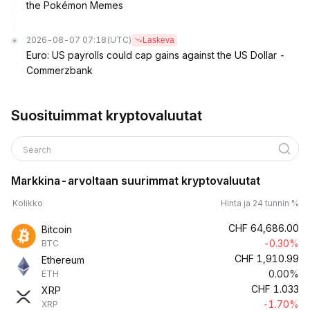
the Pokémon Memes
2026-08-07 07:18
(UTC)
Laskeva
Euro: US payrolls could cap gains against the US Dollar -
Commerzbank
Suosituimmat kryptovaluutat
Search
Markkina-arvoltaan suurimmat kryptovaluutat
Kolikko
Hinta ja 24 tunnin %
CHF
64,686.00
Bitcoin
-0.30%
BTC
CHF
1,910.99
Ethereum
0.00%
ETH
CHF
1.033
XRP
-1.70%
XRP