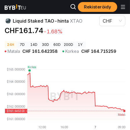
Rekisteröidy
Kryptohinnat
Liquid Staked TAO-hinta XTAO
Liquid Staked TAO-hinta
XTAO
CHF
CHF161.74
-1.68%
24H
7D
14D
30D
60D
200D
1Y
Matala
CHF
161.642358
Korkea
CHF
164.715259