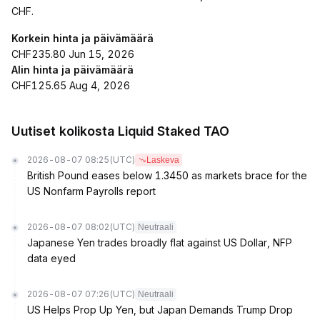
CHF.
Korkein hinta ja päivämäärä
CHF235.80 Jun 15, 2026
Alin hinta ja päivämäärä
CHF125.65 Aug 4, 2026
Uutiset kolikosta Liquid Staked TAO
2026-08-07 08:25
(UTC)
Laskeva
British Pound eases below 1.3450 as markets brace for the
US Nonfarm Payrolls report
2026-08-07 08:02
(UTC)
Neutraali
Japanese Yen trades broadly flat against US Dollar, NFP
data eyed
2026-08-07 07:26
(UTC)
Neutraali
US Helps Prop Up Yen, but Japan Demands Trump Drop