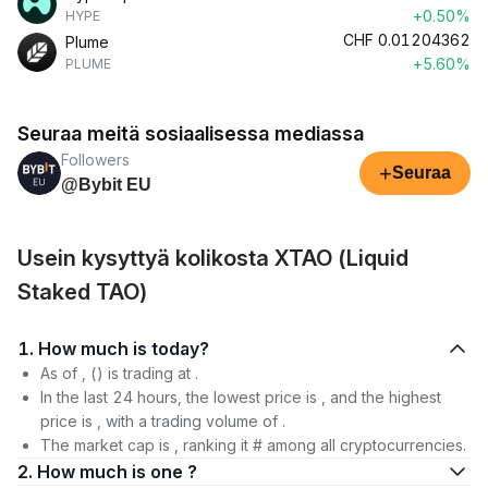
+0.50%
HYPE
CHF
0.01204362
Plume
+5.60%
PLUME
Seuraa meitä sosiaalisessa mediassa
Followers
+
Seuraa
@Bybit EU
Usein kysyttyä kolikosta XTAO (Liquid
Staked TAO)
1. How much is today?
As of , () is trading at .
In the last 24 hours, the lowest price is , and the highest
price is , with a trading volume of .
The market cap is , ranking it # among all cryptocurrencies.
2. How much is one ?