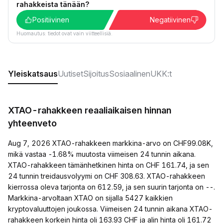
rahakkeista tänään?
Positiivinen
Negatiivinen
Huomautus: tiedot ovat vain viitteellisiä.
Yleiskatsaus
Uutiset
Sijoitus
Sosiaalinen
UKK:t
XTAO-rahakkeen reaaliaikaisen hinnan
yhteenveto
Aug 7, 2026 XTAO-rahakkeen markkina-arvo on CHF99.08K,
mikä vastaa -1.68% muutosta viimeisen 24 tunnin aikana.
XTAO-rahakkeen tämänhetkinen hinta on CHF 161.74, ja sen
24 tunnin treidausvolyymi on CHF 308.63. XTAO-rahakkeen
kierrossa oleva tarjonta on 612.59, ja sen suurin tarjonta on --.
Markkina-arvoltaan XTAO on sijalla 5427 kaikkien
kryptovaluuttojen joukossa. Viimeisen 24 tunnin aikana XTAO-
rahakkeen korkein hinta oli 163.93 CHF ja alin hinta oli 161.72