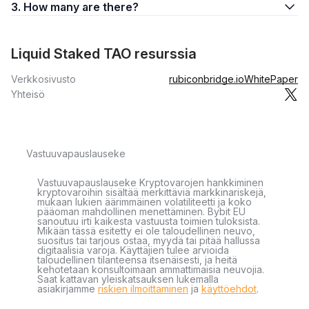
3. How many are there?
Liquid Staked TAO resurssia
Verkkosivusto
rubiconbridge.io
WhitePaper
Yhteisö
Vastuuvapauslauseke
Vastuuvapauslauseke Kryptovarojen hankkiminen
kryptovaroihin sisältää merkittäviä markkinariskejä,
mukaan lukien äärimmäinen volatiliteetti ja koko
pääoman mahdollinen menettäminen. Bybit EU
sanoutuu irti kaikesta vastuusta toimien tuloksista.
Mikään tässä esitetty ei ole taloudellinen neuvo,
suositus tai tarjous ostaa, myydä tai pitää hallussa
digitaalisia varoja. Käyttäjien tulee arvioida
taloudellinen tilanteensa itsenäisesti, ja heitä
kehotetaan konsultoimaan ammattimaisia neuvojia.
Saat kattavan yleiskatsauksen lukemalla
asiakirjamme
riskien ilmoittaminen
ja
käyttöehdot
.