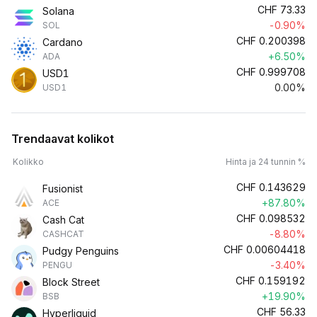
CHF
73.33
Solana
-0.90%
SOL
CHF
0.200398
Cardano
+6.50%
ADA
CHF
0.999708
USD1
0.00%
USD1
Trendaavat kolikot
Kolikko
Hinta ja 24 tunnin %
CHF
0.143629
Fusionist
+87.80%
ACE
CHF
0.098532
Cash Cat
-8.80%
CASHCAT
CHF
0.00604418
Pudgy Penguins
-3.40%
PENGU
CHF
0.159192
Block Street
+19.90%
BSB
CHF
56.33
Hyperliquid