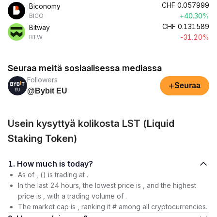
CHF
0.057999
Biconomy
+40.30%
BICO
CHF
0.131589
Bitway
-31.20%
BTW
Seuraa meitä sosiaalisessa mediassa
Followers
+
Seuraa
@Bybit EU
Usein kysyttyä kolikosta LST (Liquid
Staking Token)
1. How much is today?
As of , () is trading at .
In the last 24 hours, the lowest price is , and the highest
price is , with a trading volume of .
The market cap is , ranking it # among all cryptocurrencies.