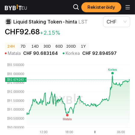
Rekisteröidy
Kryptohinnat
Liquid Staking Token-hinta LST
Liquid Staking Token-hinta
LST
CHF
CHF92.68
+2.15%
24H
7D
14D
30D
60D
200D
1Y
Matala
CHF
90.683164
Korkea
CHF
92.894597