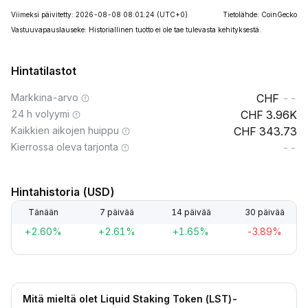
Viimeksi päivitetty: 2026-08-08 08:01:24
(UTC+0)
Tietolähde: CoinGecko
Vastuuvapauslauseke: Historiallinen tuotto ei ole tae tulevasta kehityksestä.
Hintatilastot
Markkina-arvo
--
24 h volyymi
3.96K
Kaikkien aikojen huippu
343.73
Kierrossa oleva tarjonta
--
Hintahistoria (USD)
Tänään
7 päivää
14 päivää
30 päivää
+2.60%
+2.61%
+1.65%
-3.89%
Mitä mieltä olet Liquid Staking Token (LST)-