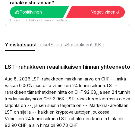
rahakkeista tänään?
Positiivinen
Negatiivinen
Huomautus: tiedot ovat vain viitteellisiä.
Yleiskatsaus
Uutiset
Sijoitus
Sosiaalinen
UKK:t
LST-rahakkeen reaaliaikaisen hinnan yhteenveto
Aug 8, 2026 LST-rahakkeen markkina-arvo on CHF--, mikä
vastaa 0.00% muutosta viimeisen 24 tunnin aikana. LST-
rahakkeen tämänhetkinen hinta on CHF 92.68, ja sen 24 tunnin
treidausvolyymi on CHF 3.96K. LST-rahakkeen kierrossa oleva
tarjonta on --, ja sen suurin tarjonta on --. Markkina-arvoltaan
LST on sijalla -- kaikkien kryptovaluuttojen joukossa.
Viimeisen 24 tunnin aikana LST-rahakkeen korkein hinta oli
92.90 CHF ja alin hinta oli 90.70 CHF.