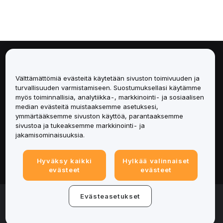
Tietoa
Välttämättömiä evästeitä käytetään sivuston toimivuuden ja
Palvelut
turvallisuuden varmistamiseen. Suostumuksellasi käytämme
myös toiminnallisia, analytiikka-, markkinointi- ja sosiaalisen
median evästeitä muistaaksemme asetuksesi,
Tuki
ymmärtääksemme sivuston käyttöä, parantaaksemme
sivustoa ja tukeaksemme markkinointi- ja
Tuotteet
jakamisominaisuuksia.
Lakiasiat
Hyväksy kaikki
Hylkää valinnaiset
evästeet
evästeet
© 2025-2026 Bybit.eu. All rights reserved.
Evästeasetukset
Palveluehdot
|
Tietosuojaehdot
|
Yritystiedot
(Impressum)
|
Evästeasetukset