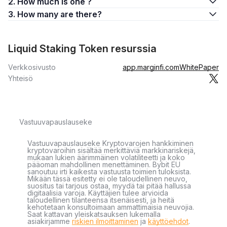
2. How much is one ?
3. How many are there?
Liquid Staking Token resurssia
Verkkosivusto
app.marginfi.com
WhitePaper
Yhteisö
Vastuuvapauslauseke
Vastuuvapauslauseke Kryptovarojen hankkiminen
kryptovaroihin sisältää merkittäviä markkinariskejä,
mukaan lukien äärimmäinen volatiliteetti ja koko
pääoman mahdollinen menettäminen. Bybit EU
sanoutuu irti kaikesta vastuusta toimien tuloksista.
Mikään tässä esitetty ei ole taloudellinen neuvo,
suositus tai tarjous ostaa, myydä tai pitää hallussa
digitaalisia varoja. Käyttäjien tulee arvioida
taloudellinen tilanteensa itsenäisesti, ja heitä
kehotetaan konsultoimaan ammattimaisia neuvojia.
Saat kattavan yleiskatsauksen lukemalla
asiakirjamme
riskien ilmoittaminen
ja
käyttöehdot
.