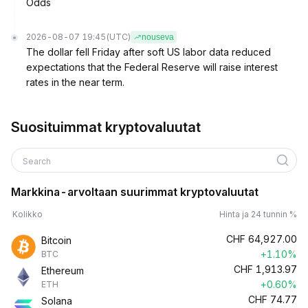
Odds
2026-08-07 19:45
(UTC)
nouseva
The dollar fell Friday after soft US labor data reduced
expectations that the Federal Reserve will raise interest
rates in the near term.
Suosituimmat kryptovaluutat
Search
Markkina-arvoltaan suurimmat kryptovaluutat
Kolikko
Hinta ja 24 tunnin %
CHF
64,927.00
Bitcoin
+1.10%
BTC
CHF
1,913.97
Ethereum
+0.60%
ETH
CHF
74.77
Solana