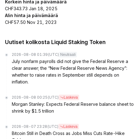
Korkein hinta ja päivämäärä
CHF343.73 Jan 18, 2025
Alin hinta ja päivämäärä
CHF57.50 Nov 21, 2023
Uutiset kolikosta Liquid Staking Token
2026-08-08 01:39
(UTC)
Neutraali
July nonfarm payrolls did not give the Federal Reserve a
clear answer; the “New Federal Reserve News Agency”:
whether to raise rates in September still depends on
inflation.
2026-08-08 00:25
(UTC)
Laskeva
Morgan Stanley: Expects Federal Reserve balance sheet to
shrink by $1.5 trillion
2026-08-07 23:28
(UTC)
Laskeva
Bitcoin Still in Death Cross as Jobs Miss Cuts Rate-Hike