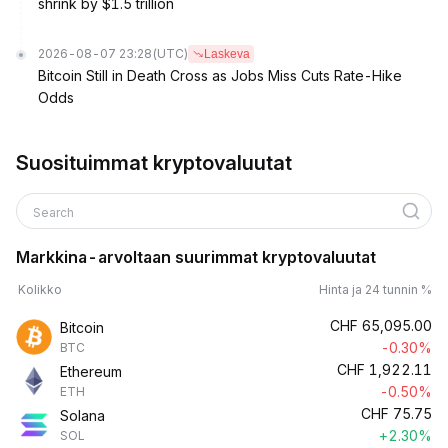
shrink by $1.5 trillion
2026-08-07 23:28
(UTC)
Laskeva
Bitcoin Still in Death Cross as Jobs Miss Cuts Rate-Hike
Odds
Suosituimmat kryptovaluutat
Search
Markkina-arvoltaan suurimmat kryptovaluutat
Kolikko
Hinta ja 24 tunnin %
CHF
65,095.00
Bitcoin
-0.30%
BTC
CHF
1,922.11
Ethereum
-0.50%
ETH
CHF
75.75
Solana
+2.30%
SOL