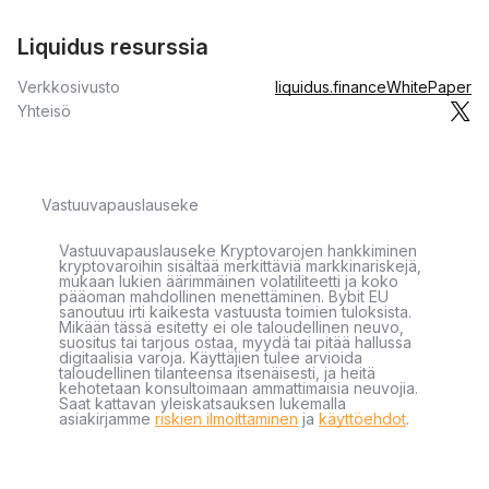
Liquidus resurssia
Verkkosivusto
liquidus.finance
WhitePaper
Yhteisö
Vastuuvapauslauseke
Vastuuvapauslauseke Kryptovarojen hankkiminen
kryptovaroihin sisältää merkittäviä markkinariskejä,
mukaan lukien äärimmäinen volatiliteetti ja koko
pääoman mahdollinen menettäminen. Bybit EU
sanoutuu irti kaikesta vastuusta toimien tuloksista.
Mikään tässä esitetty ei ole taloudellinen neuvo,
suositus tai tarjous ostaa, myydä tai pitää hallussa
digitaalisia varoja. Käyttäjien tulee arvioida
taloudellinen tilanteensa itsenäisesti, ja heitä
kehotetaan konsultoimaan ammattimaisia neuvojia.
Saat kattavan yleiskatsauksen lukemalla
asiakirjamme
riskien ilmoittaminen
ja
käyttöehdot
.