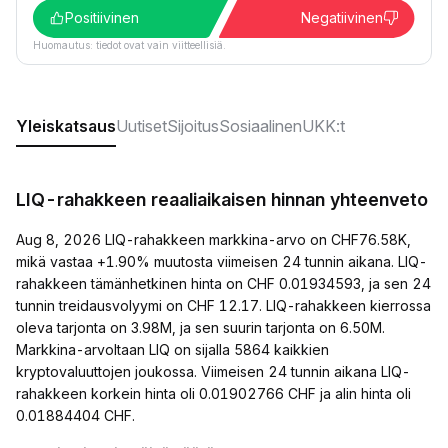
Positiivinen
Negatiivinen
Huomautus: tiedot ovat vain viitteellisiä.
Yleiskatsaus
Uutiset
Sijoitus
Sosiaalinen
UKK:t
LIQ-rahakkeen reaaliaikaisen hinnan yhteenveto
Aug 8, 2026 LIQ-rahakkeen markkina-arvo on CHF76.58K,
mikä vastaa +1.90% muutosta viimeisen 24 tunnin aikana. LIQ-
rahakkeen tämänhetkinen hinta on CHF 0.01934593, ja sen 24
tunnin treidausvolyymi on CHF 12.17. LIQ-rahakkeen kierrossa
oleva tarjonta on 3.98M, ja sen suurin tarjonta on 6.50M.
Markkina-arvoltaan LIQ on sijalla 5864 kaikkien
kryptovaluuttojen joukossa. Viimeisen 24 tunnin aikana LIQ-
rahakkeen korkein hinta oli 0.01902766 CHF ja alin hinta oli
0.01884404 CHF.