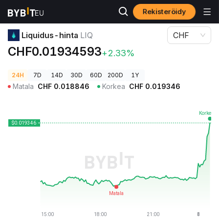
Rekisteröidy
Kryptohinnat
Liquidus-hinta LIQ
Liquidus-hinta
LIQ
CHF
CHF0.01934593
+2.33%
24H
7D
14D
30D
60D
200D
1Y
Matala
CHF
0.018846
Korkea
CHF
0.019346