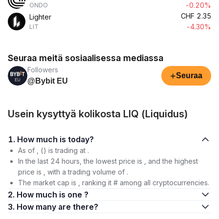
-0.20%
ONDO
CHF
2.35
Lighter
-4.30%
LIT
Seuraa meitä sosiaalisessa mediassa
Followers
+
Seuraa
@Bybit EU
Usein kysyttyä kolikosta LIQ (Liquidus)
1. How much is today?
As of , () is trading at .
In the last 24 hours, the lowest price is , and the highest
price is , with a trading volume of .
The market cap is , ranking it # among all cryptocurrencies.
2. How much is one ?
3. How many are there?