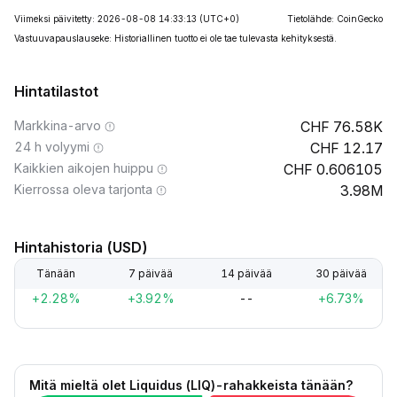
Viimeksi päivitetty: 2026-08-08 14:33:13
(UTC+0)
Tietolähde: CoinGecko
Vastuuvapauslauseke: Historiallinen tuotto ei ole tae tulevasta kehityksestä.
Hintatilastot
Markkina-arvo
76.58K
24 h volyymi
12.17
Kaikkien aikojen huippu
0.606105
Kierrossa oleva tarjonta
3.98M
Hintahistoria (USD)
Tänään
7 päivää
14 päivää
30 päivää
+2.28%
+3.92%
--
+6.73%
Mitä mieltä olet Liquidus (LIQ)-rahakkeista tänään?