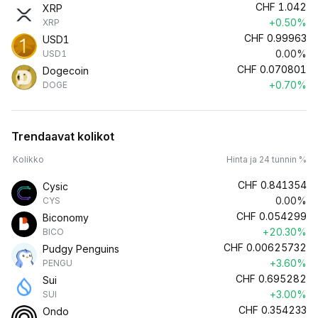
CHF
1.042
XRP
+0.50%
XRP
CHF
0.99963
USD1
0.00%
USD1
CHF
0.070801
Dogecoin
+0.70%
DOGE
Trendaavat kolikot
Kolikko
Hinta ja 24 tunnin %
CHF
0.841354
Cysic
0.00%
CYS
CHF
0.054299
Biconomy
+20.30%
BICO
CHF
0.00625732
Pudgy Penguins
+3.60%
PENGU
CHF
0.695282
Sui
+3.00%
SUI
CHF
0.354233
Ondo