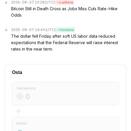
2026-08-07 23:28
(UTC)
Laskeva
Bitcoin Still in Death Cross as Jobs Miss Cuts Rate-Hike
Odds
2026-08-07 19:45
(UTC)
nouseva
The dollar fell Friday after soft US labor data reduced
expectations that the Federal Reserve will raise interest
rates in the near term.
Osta
Vastaanota
Kuluta