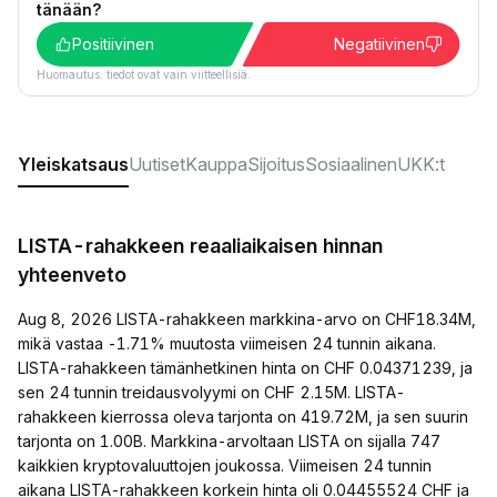
tänään?
Positiivinen
Negatiivinen
Huomautus: tiedot ovat vain viitteellisiä.
Yleiskatsaus
Uutiset
Kauppa
Sijoitus
Sosiaalinen
UKK:t
LISTA-rahakkeen reaaliaikaisen hinnan
yhteenveto
Aug 8, 2026 LISTA-rahakkeen markkina-arvo on CHF18.34M,
mikä vastaa -1.71% muutosta viimeisen 24 tunnin aikana.
LISTA-rahakkeen tämänhetkinen hinta on CHF 0.04371239, ja
sen 24 tunnin treidausvolyymi on CHF 2.15M. LISTA-
rahakkeen kierrossa oleva tarjonta on 419.72M, ja sen suurin
tarjonta on 1.00B. Markkina-arvoltaan LISTA on sijalla 747
kaikkien kryptovaluuttojen joukossa. Viimeisen 24 tunnin
aikana LISTA-rahakkeen korkein hinta oli 0.04455524 CHF ja