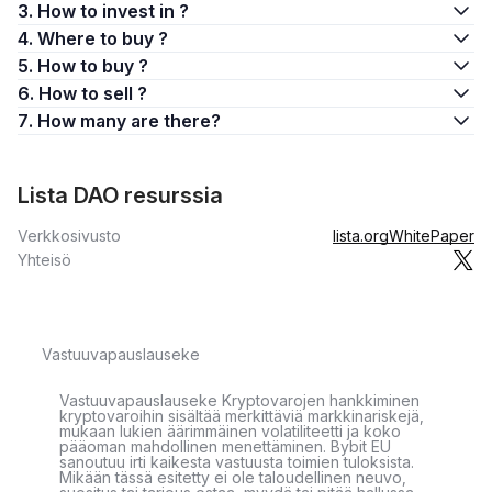
3. How to invest in ?
4. Where to buy ?
5. How to buy ?
6. How to sell ?
7. How many are there?
Lista DAO resurssia
Verkkosivusto
lista.org
WhitePaper
Yhteisö
Vastuuvapauslauseke
Vastuuvapauslauseke Kryptovarojen hankkiminen
kryptovaroihin sisältää merkittäviä markkinariskejä,
mukaan lukien äärimmäinen volatiliteetti ja koko
pääoman mahdollinen menettäminen. Bybit EU
sanoutuu irti kaikesta vastuusta toimien tuloksista.
Mikään tässä esitetty ei ole taloudellinen neuvo,