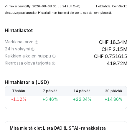
Viimeksi päivitetty: 2026-08-08 01:58:24
(UTC+0)
Tietolähde: CoinGecko
Vastuuvapauslauseke: Historiallinen tuotto ei ole tae tulevasta kehityksestä.
Hintatilastot
Markkina-arvo
18.34M
24 h volyymi
2.15M
Kaikkien aikojen huippu
0.751615
Kierrossa oleva tarjonta
419.72M
Hintahistoria (USD)
Tänään
7 päivää
14 päivää
30 päivää
-1.12%
+5.46%
+22.34%
+14.86%
Mitä mieltä olet Lista DAO (LISTA)-rahakkeista