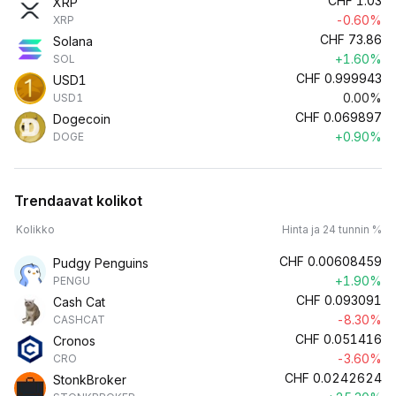
CHF
1.03
XRP
-0.60%
XRP
CHF
73.86
Solana
+1.60%
SOL
CHF
0.999943
USD1
0.00%
USD1
CHF
0.069897
Dogecoin
+0.90%
DOGE
Trendaavat kolikot
Kolikko
Hinta ja 24 tunnin %
CHF
0.00608459
Pudgy Penguins
+1.90%
PENGU
CHF
0.093091
Cash Cat
-8.30%
CASHCAT
CHF
0.051416
Cronos
-3.60%
CRO
CHF
0.0242624
StonkBroker