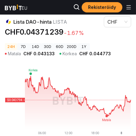
Rekisteröidy
Kryptohinnat
Lista DAO-hinta LISTA
Lista DAO-hinta
LISTA
CHF
CHF0.04371239
-1.67%
24H
7D
14D
30D
60D
200D
1Y
Matala
CHF
0.043133
Korkea
CHF
0.044773