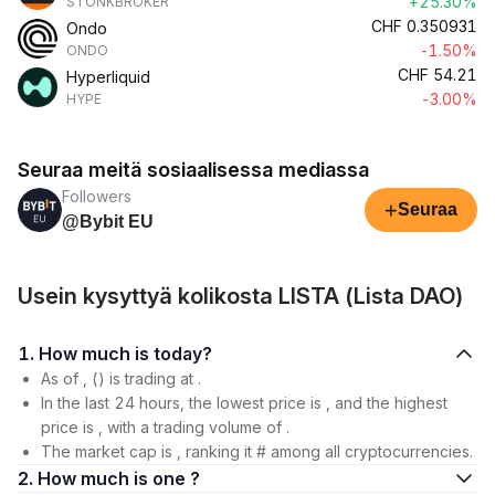
+25.30%
STONKBROKER
CHF
0.350931
Ondo
-1.50%
ONDO
CHF
54.21
Hyperliquid
-3.00%
HYPE
Seuraa meitä sosiaalisessa mediassa
Followers
+
Seuraa
@Bybit EU
Usein kysyttyä kolikosta LISTA (Lista DAO)
1. How much is today?
As of , () is trading at .
In the last 24 hours, the lowest price is , and the highest
price is , with a trading volume of .
The market cap is , ranking it # among all cryptocurrencies.
2. How much is one ?