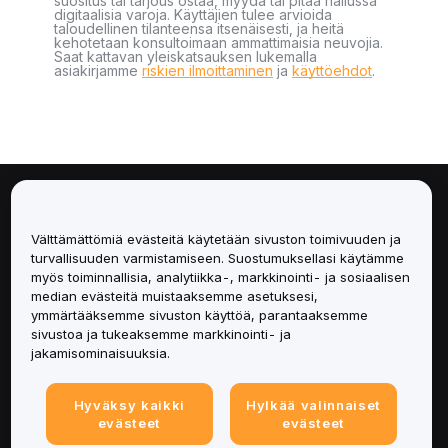
suositus tai tarjous ostaa, myydä tai pitää hallussa
digitaalisia varoja. Käyttäjien tulee arvioida
taloudellinen tilanteensa itsenäisesti, ja heitä
kehotetaan konsultoimaan ammattimaisia neuvojia.
Saat kattavan yleiskatsauksen lukemalla
asiakirjamme
riskien ilmoittaminen
ja
käyttöehdot
.
Tietoa
Välttämättömiä evästeitä käytetään sivuston toimivuuden ja
Palvelut
turvallisuuden varmistamiseen. Suostumuksellasi käytämme
myös toiminnallisia, analytiikka-, markkinointi- ja sosiaalisen
median evästeitä muistaaksemme asetuksesi,
Tuki
ymmärtääksemme sivuston käyttöä, parantaaksemme
sivustoa ja tukeaksemme markkinointi- ja
Tuotteet
jakamisominaisuuksia.
Lakiasiat
Hyväksy kaikki
Hylkää valinnaiset
evästeet
evästeet