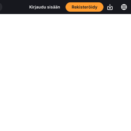
Rekisteröidy
Kirjaudu sisään