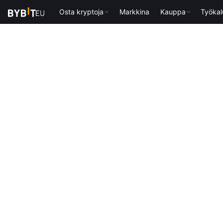
Osta kryptoja
Markkina
Kauppa
Työkal