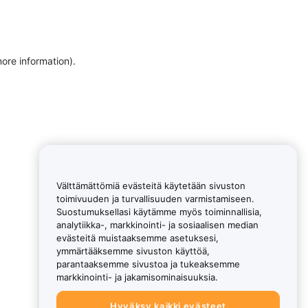
more information)
.
Välttämättömiä evästeitä käytetään sivuston
toimivuuden ja turvallisuuden varmistamiseen.
Suostumuksellasi käytämme myös toiminnallisia,
analytiikka-, markkinointi- ja sosiaalisen median
evästeitä muistaaksemme asetuksesi,
ymmärtääksemme sivuston käyttöä,
parantaaksemme sivustoa ja tukeaksemme
markkinointi- ja jakamisominaisuuksia.
Hyväksy kaikki evästeet