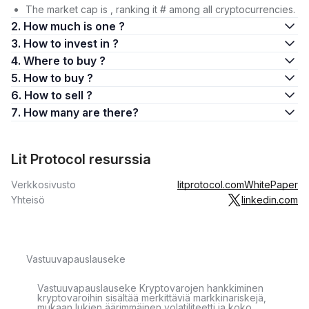
The market cap is , ranking it # among all cryptocurrencies.
2. How much is one ?
3. How to invest in ?
4. Where to buy ?
5. How to buy ?
6. How to sell ?
7. How many are there?
Lit Protocol resurssia
Verkkosivusto
litprotocol.com
WhitePaper
Yhteisö
linkedin.com
Vastuuvapauslauseke
Vastuuvapauslauseke Kryptovarojen hankkiminen
kryptovaroihin sisältää merkittäviä markkinariskejä,
mukaan lukien äärimmäinen volatiliteetti ja koko