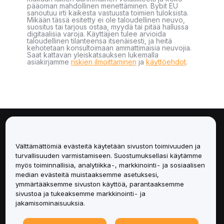
pääoman mahdollinen menettäminen. Bybit EU
sanoutuu irti kaikesta vastuusta toimien tuloksista.
Mikään tässä esitetty ei ole taloudellinen neuvo,
suositus tai tarjous ostaa, myydä tai pitää hallussa
digitaalisia varoja. Käyttäjien tulee arvioida
taloudellinen tilanteensa itsenäisesti, ja heitä
kehotetaan konsultoimaan ammattimaisia neuvojia.
Saat kattavan yleiskatsauksen lukemalla
asiakirjamme
riskien ilmoittaminen
ja
käyttöehdot
.
Tietoa
Välttämättömiä evästeitä käytetään sivuston toimivuuden ja
Palvelut
turvallisuuden varmistamiseen. Suostumuksellasi käytämme
myös toiminnallisia, analytiikka-, markkinointi- ja sosiaalisen
median evästeitä muistaaksemme asetuksesi,
Tuki
ymmärtääksemme sivuston käyttöä, parantaaksemme
sivustoa ja tukeaksemme markkinointi- ja
Tuotteet
jakamisominaisuuksia.