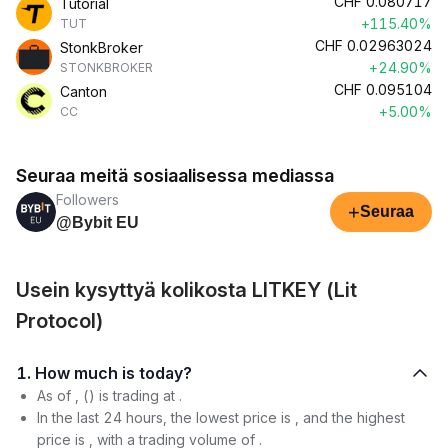
CHF
0.080717
Tutorial
+115.40%
TUT
CHF
0.02963024
StonkBroker
+24.90%
STONKBROKER
CHF
0.095104
Canton
+5.00%
CC
Seuraa meitä sosiaalisessa mediassa
Followers
+
Seuraa
@Bybit EU
Usein kysyttyä kolikosta LITKEY (Lit
Protocol)
1. How much is today?
As of , () is trading at .
In the last 24 hours, the lowest price is , and the highest
price is , with a trading volume of .