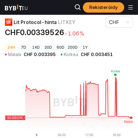
Rekisteröidy
Kryptohinnat
Lit Protocol-hinta LITKEY
Lit Protocol-hinta
LITKEY
CHF
CHF0.00339526
-1.06%
24H
7D
14D
30D
60D
200D
1Y
Matala
CHF
0.003395
Korkea
CHF
0.003451