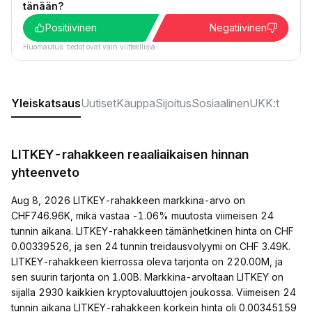
tänään?
Positiivinen
Negatiivinen
Huomautus: tiedot ovat vain viitteellisiä.
Yleiskatsaus
Uutiset
Kauppa
Sijoitus
Sosiaalinen
UKK:t
LITKEY-rahakkeen reaaliaikaisen hinnan
yhteenveto
Aug 8, 2026 LITKEY-rahakkeen markkina-arvo on
CHF746.96K, mikä vastaa -1.06% muutosta viimeisen 24
tunnin aikana. LITKEY-rahakkeen tämänhetkinen hinta on CHF
0.00339526, ja sen 24 tunnin treidausvolyymi on CHF 3.49K.
LITKEY-rahakkeen kierrossa oleva tarjonta on 220.00M, ja
sen suurin tarjonta on 1.00B. Markkina-arvoltaan LITKEY on
sijalla 2930 kaikkien kryptovaluuttojen joukossa. Viimeisen 24
tunnin aikana LITKEY-rahakkeen korkein hinta oli 0.00345159