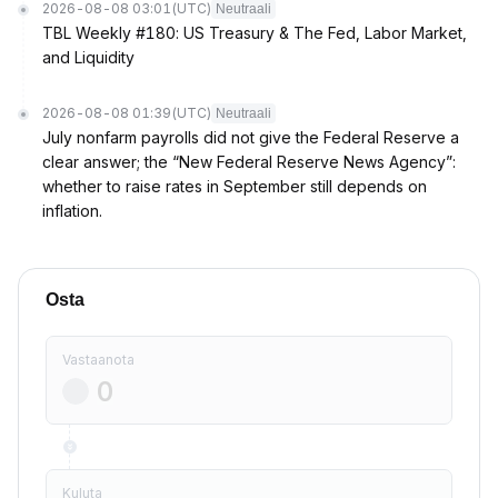
2026-08-08 03:01
(UTC)
Neutraali
TBL Weekly #180: US Treasury & The Fed, Labor Market,
and Liquidity
2026-08-08 01:39
(UTC)
Neutraali
July nonfarm payrolls did not give the Federal Reserve a
clear answer; the “New Federal Reserve News Agency”:
whether to raise rates in September still depends on
inflation.
Osta
Vastaanota
Kuluta