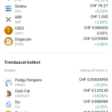
+0.10%
ETH
CHF
76.27
Solana
+3.10%
SOL
CHF
1.043
XRP
+1.80%
XRP
CHF
0.999433
USD1
0.00%
USD1
CHF
0.070995
Dogecoin
+1.60%
DOGE
Trendaavat kolikot
Kolikko
Hinta ja 24 tunnin %
CHF
0.00634959
Pudgy Penguins
+6.10%
PENGU
CHF
0.120143
Cash Cat
+18.90%
CASHCAT
CHF
0.698089
Sui
+3.70%
SUI