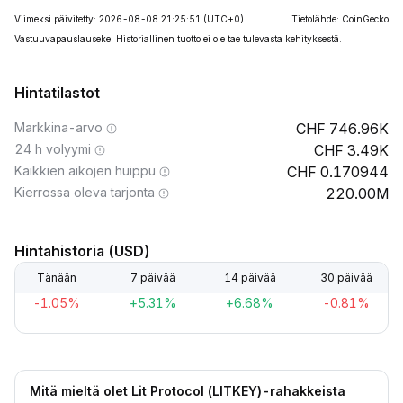
Viimeksi päivitetty: 2026-08-08 21:25:51
(UTC+0)
Tietolähde: CoinGecko
Vastuuvapauslauseke: Historiallinen tuotto ei ole tae tulevasta kehityksestä.
Hintatilastot
Markkina-arvo
746.96K
24 h volyymi
3.49K
Kaikkien aikojen huippu
0.170944
Kierrossa oleva tarjonta
220.00M
Hintahistoria (USD)
Tänään
7 päivää
14 päivää
30 päivää
-1.05%
+5.31%
+6.68%
-0.81%
Mitä mieltä olet Lit Protocol (LITKEY)-rahakkeista