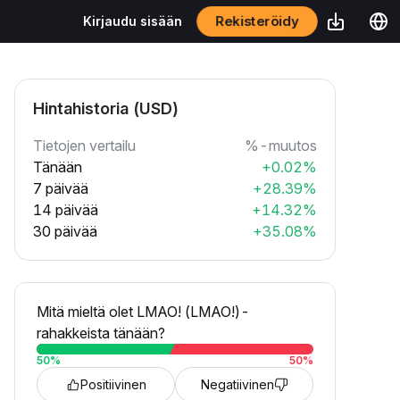
Rekisteröidy
Kirjaudu sisään
Hintahistoria (USD)
Tietojen vertailu
%-muutos
Tänään
+0.02%
7 päivää
+28.39%
14 päivää
+14.32%
30 päivää
+35.08%
Mitä mieltä olet LMAO! (LMAO!)-
rahakkeista tänään?
50
%
50
%
Positiivinen
Negatiivinen