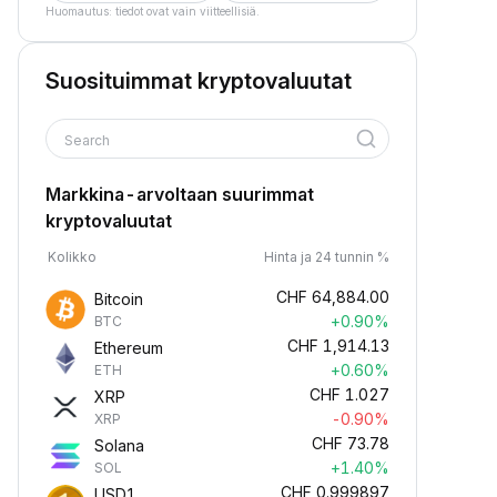
Huomautus: tiedot ovat vain viitteellisiä.
Suosituimmat kryptovaluutat
Search
Markkina-arvoltaan suurimmat
kryptovaluutat
Kolikko
Hinta ja 24 tunnin %
CHF
64,884.00
Bitcoin
+0.90%
BTC
CHF
1,914.13
Ethereum
+0.60%
ETH
CHF
1.027
XRP
-0.90%
XRP
CHF
73.78
Solana
+1.40%
SOL
CHF
0.999897
USD1