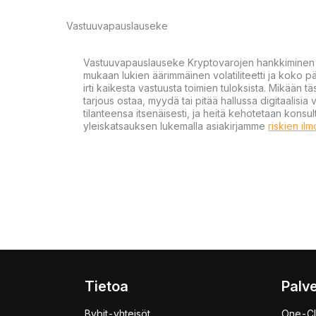
Vastuuvapauslauseke
Vastuuvapauslauseke Kryptovarojen hankkiminen kr
mukaan lukien äärimmäinen volatiliteetti ja koko
irti kaikesta vastuusta toimien tuloksista. Mikään tä
tarjous ostaa, myydä tai pitää hallussa digitaalisia 
tilanteensa itsenäisesti, ja heitä kehotetaan kons
yleiskatsauksen lukemalla asiakirjamme
riskien il
Tietoa
Palve
Bybit-yhteisöt
One-Cl