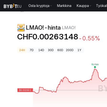
Osta kryptoja
Markkina
Kauppa
Työkal
Kryptohinnat
LMAO!-hinta LMAO!
LMAO!-hinta
LMAO!
CHF0.00263148
-0.55%
24H
7D
14D
30D
60D
200D
1Y