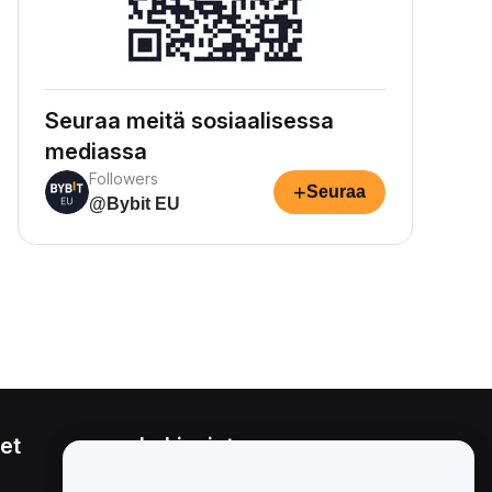
Seuraa meitä sosiaalisessa
mediassa
Followers
+
Seuraa
@Bybit EU
et
Lakiasiat
Eturistiriitapolitiikka