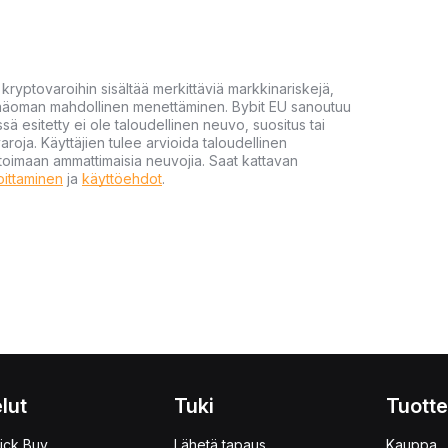
yptovaroihin sisältää merkittäviä markkinariskejä,
 pääoman mahdollinen menettäminen. Bybit EU sanoutuu
ssä esitetty ei ole taloudellinen neuvo, suositus tai
varoja. Käyttäjien tulee arvioida taloudellinen
ultoimaan ammattimaisia neuvojia. Saat kattavan
moittaminen
ja
käyttöehdot
.
lut
Tuki
Tuotte
ick Buy
Lähetä tapaus
Kauppa