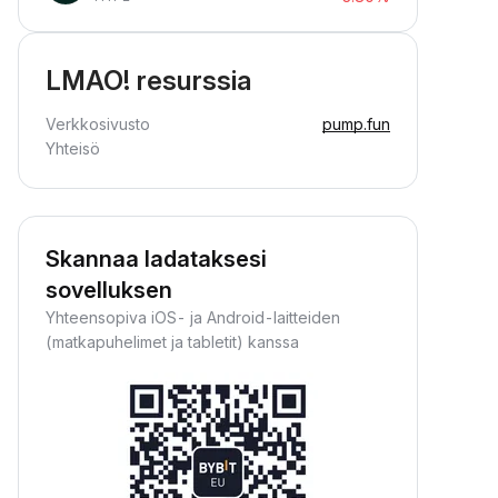
LMAO! resurssia
Verkkosivusto
pump.fun
Yhteisö
Skannaa ladataksesi
sovelluksen
Yhteensopiva iOS- ja Android-laitteiden
(matkapuhelimet ja tabletit) kanssa