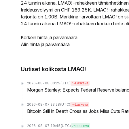
24 tunnin aikana. LMAO!-rahakkeen tämänhetkinen
treidausvolyymi on CHF 169.25K. LMAO!-rahakkeen k
tarjonta on 1.00B. Markkina-arvoltaan LMAO! on sija
24 tunnin aikana LMAO!-rahakkeen korkein hinta ol
Korkein hinta ja päivämäärä
Alin hinta ja päivämäärä
Uutiset kolikosta LMAO!
2026-08-08 00:25
(UTC)
Laskeva
Morgan Stanley: Expects Federal Reserve balance 
2026-08-07 23:28
(UTC)
Laskeva
Bitcoin Still in Death Cross as Jobs Miss Cuts R
2026-08-07 19:45
(UTC)
nouseva