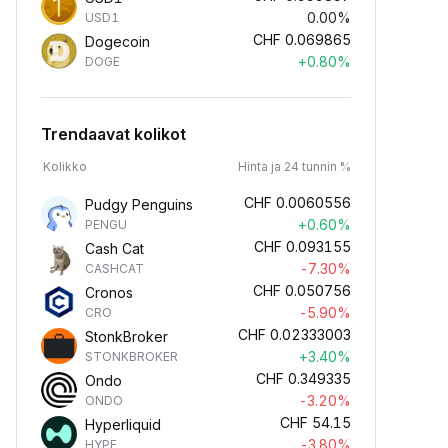
0.00%
USD1
CHF
0.069865
Dogecoin
+0.80%
DOGE
Trendaavat kolikot
Kolikko
Hinta ja 24 tunnin %
CHF
0.0060556
Pudgy Penguins
+0.60%
PENGU
CHF
0.093155
Cash Cat
-7.30%
CASHCAT
CHF
0.050756
Cronos
-5.90%
CRO
CHF
0.02333003
StonkBroker
+3.40%
STONKBROKER
CHF
0.349335
Ondo
-3.20%
ONDO
CHF
54.15
Hyperliquid
-3.80%
HYPE