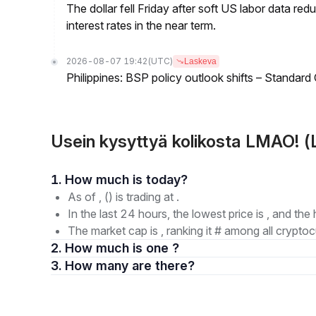
The dollar fell Friday after soft US labor data re
interest rates in the near term.
2026-08-07 19:42
(UTC)
Laskeva
Philippines: BSP policy outlook shifts – Standard
Usein kysyttyä kolikosta LMAO! 
1. How much is today?
As of , () is trading at .
In the last 24 hours, the lowest price is , and the 
The market cap is , ranking it # among all cryptoc
2. How much is one ?
3. How many are there?