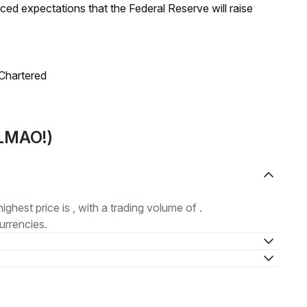
duced expectations that the Federal Reserve will raise
 Chartered
(LMAO!)
highest price is , with a trading volume of .
urrencies.