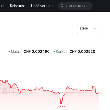
ut
Rahoitus
Lisää varoja
CHF
Matala
CHF
0.002490
Korkea
CHF
0.002920